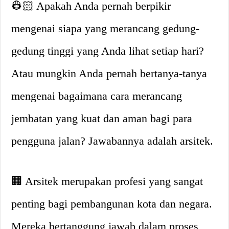
👷🏻
Apakah Anda pernah berpikir
mengenai siapa yang merancang gedung-
gedung tinggi yang Anda lihat setiap hari?
Atau mungkin Anda pernah bertanya-tanya
mengenai bagaimana cara merancang
jembatan yang kuat dan aman bagi para
pengguna jalan? Jawabannya adalah arsitek.
🏢
Arsitek merupakan profesi yang sangat
penting bagi pembangunan kota dan negara.
Mereka bertanggung jawab dalam proses