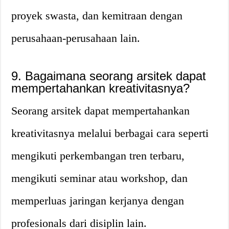
proyek swasta, dan kemitraan dengan
perusahaan-perusahaan lain.
9. Bagaimana seorang arsitek dapat
mempertahankan kreativitasnya?
Seorang arsitek dapat mempertahankan
kreativitasnya melalui berbagai cara seperti
mengikuti perkembangan tren terbaru,
mengikuti seminar atau workshop, dan
memperluas jaringan kerjanya dengan
profesionals dari disiplin lain.