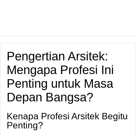
Pengertian Arsitek:
Mengapa Profesi Ini
Penting untuk Masa
Depan Bangsa?
Kenapa Profesi Arsitek Begitu
Penting?