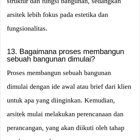
struktur dan fungsi bangunan, sedangkan
arsitek lebih fokus pada estetika dan
fungsionalitas.
13. Bagaimana proses membangun
sebuah bangunan dimulai?
Proses membangun sebuah bangunan
dimulai dengan ide awal atau brief dari klien
untuk apa yang diinginkan. Kemudian,
arsitek mulai melakukan perencanaan dan
perancangan, yang akan diikuti oleh tahap