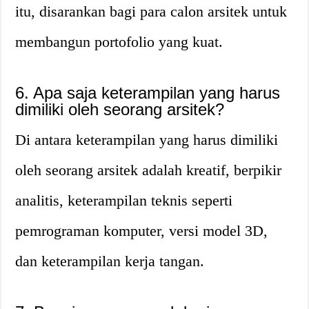
itu, disarankan bagi para calon arsitek untuk
membangun portofolio yang kuat.
6. Apa saja keterampilan yang harus
dimiliki oleh seorang arsitek?
Di antara keterampilan yang harus dimiliki
oleh seorang arsitek adalah kreatif, berpikir
analitis, keterampilan teknis seperti
pemrograman komputer, versi model 3D,
dan keterampilan kerja tangan.