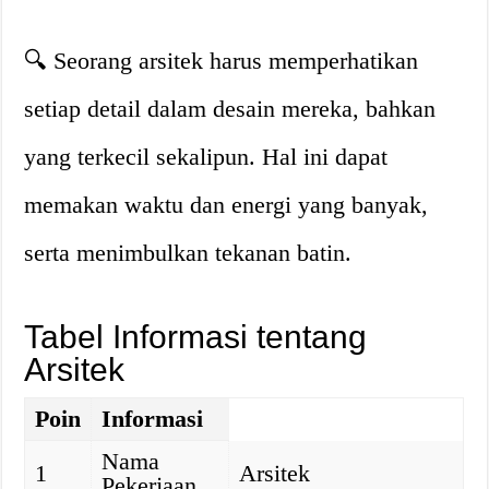
🔍
Seorang arsitek harus memperhatikan
setiap detail dalam desain mereka, bahkan
yang terkecil sekalipun. Hal ini dapat
memakan waktu dan energi yang banyak,
serta menimbulkan tekanan batin.
Tabel Informasi tentang
Arsitek
Poin
Informasi
Nama
1
Arsitek
Pekerjaan