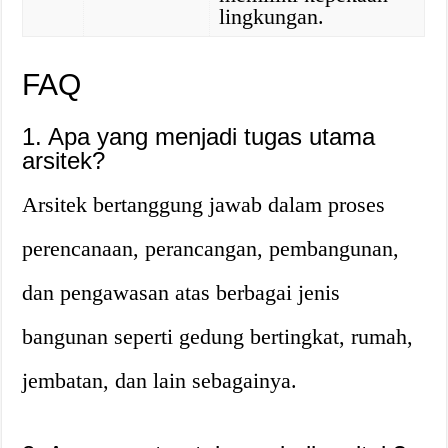
lingkungan.
FAQ
1. Apa yang menjadi tugas utama
arsitek?
Arsitek bertanggung jawab dalam proses
perencanaan, perancangan, pembangunan,
dan pengawasan atas berbagai jenis
bangunan seperti gedung bertingkat, rumah,
jembatan, dan lain sebagainya.