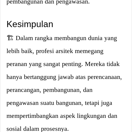
pembangunan dan pengawasan.
Kesimpulan
🏗️
Dalam rangka membangun dunia yang
lebih baik, profesi arsitek memegang
peranan yang sangat penting. Mereka tidak
hanya bertanggung jawab atas perencanaan,
perancangan, pembangunan, dan
pengawasan suatu bangunan, tetapi juga
mempertimbangkan aspek lingkungan dan
sosial dalam prosesnya.