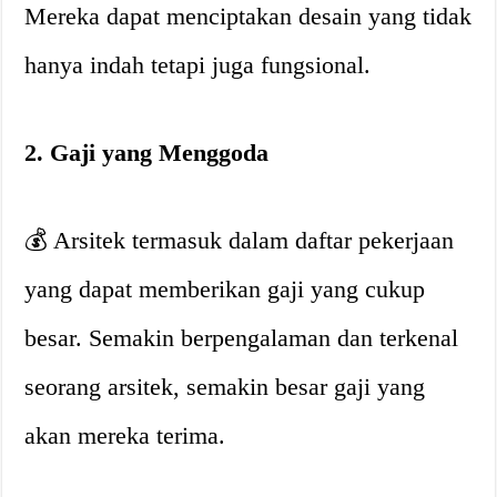
Mereka dapat menciptakan desain yang tidak
hanya indah tetapi juga fungsional.
2. Gaji yang Menggoda
💰
Arsitek termasuk dalam daftar pekerjaan
yang dapat memberikan gaji yang cukup
besar. Semakin berpengalaman dan terkenal
seorang arsitek, semakin besar gaji yang
akan mereka terima.