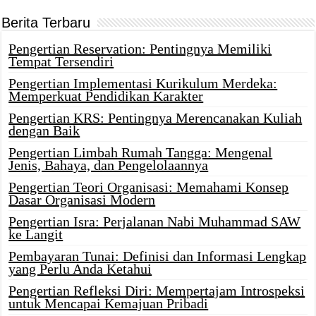
Berita Terbaru
Pengertian Reservation: Pentingnya Memiliki
Tempat Tersendiri
Pengertian Implementasi Kurikulum Merdeka:
Memperkuat Pendidikan Karakter
Pengertian KRS: Pentingnya Merencanakan Kuliah
dengan Baik
Pengertian Limbah Rumah Tangga: Mengenal
Jenis, Bahaya, dan Pengelolaannya
Pengertian Teori Organisasi: Memahami Konsep
Dasar Organisasi Modern
Pengertian Isra: Perjalanan Nabi Muhammad SAW
ke Langit
Pembayaran Tunai: Definisi dan Informasi Lengkap
yang Perlu Anda Ketahui
Pengertian Refleksi Diri: Mempertajam Introspeksi
untuk Mencapai Kemajuan Pribadi