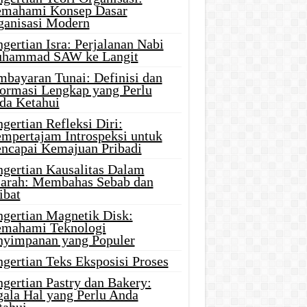
mahami Konsep Dasar
ganisasi Modern
gertian Isra: Perjalanan Nabi
hammad SAW ke Langit
mbayaran Tunai: Definisi dan
formasi Lengkap yang Perlu
da Ketahui
gertian Refleksi Diri:
mpertajam Introspeksi untuk
ncapai Kemajuan Pribadi
ngertian Kausalitas Dalam
jarah: Membahas Sebab dan
ibat
ngertian Magnetik Disk:
mahami Teknologi
nyimpanan yang Populer
gertian Teks Eksposisi Proses
gertian Pastry dan Bakery:
gala Hal yang Perlu Anda