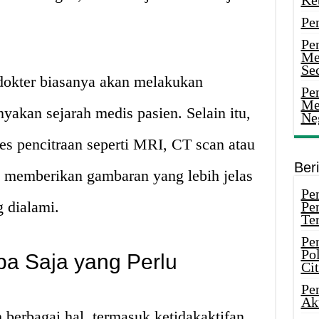
Ke
Pe
Pe
Me
Sec
 dokter biasanya akan melakukan
Pen
Me
yakan sejarah medis pasien. Selain itu,
Ne
 tes pencitraan seperti MRI, CT scan atau
Ber
k memberikan gambaran yang lebih jelas
Pen
g dialami.
Pe
Ter
Pe
Pol
pa Saja yang Perlu
Ci
Pe
Ak
 berbagai hal, termasuk ketidakaktifan