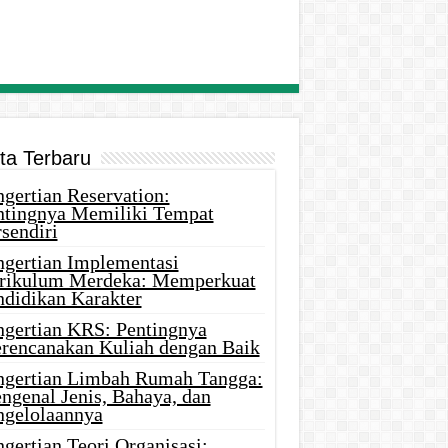
ita Terbaru
gertian Reservation:
ntingnya Memiliki Tempat
sendiri
ngertian Implementasi
rikulum Merdeka: Memperkuat
ndidikan Karakter
ngertian KRS: Pentingnya
rencanakan Kuliah dengan Baik
ngertian Limbah Rumah Tangga:
ngenal Jenis, Bahaya, dan
ngelolaannya
gertian Teori Organisasi: