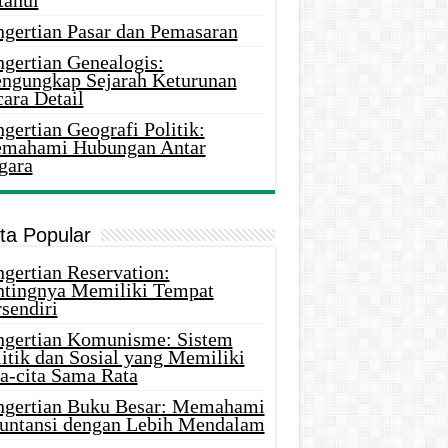
tahui
ngertian Pasar dan Pemasaran
ngertian Genealogis:
ngungkap Sejarah Keturunan
ara Detail
gertian Geografi Politik:
mahami Hubungan Antar
gara
ita Popular
gertian Reservation:
ntingnya Memiliki Tempat
sendiri
ngertian Komunisme: Sistem
itik dan Sosial yang Memiliki
ta-cita Sama Rata
ngertian Buku Besar: Memahami
untansi dengan Lebih Mendalam