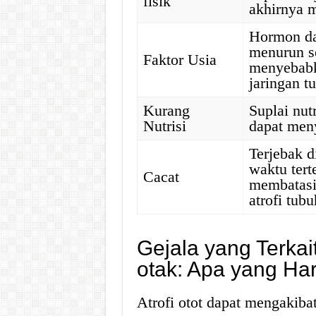
fisik
akhirnya m
Hormon da
menurun s
Faktor Usia
menyebab
jaringan t
Kurang
Suplai nut
Nutrisi
dapat meny
Terjebak d
waktu tert
Cacat
membatasi 
atrofi tubu
Gejala yang Terkai
otak: Apa yang Ha
Atrofi otot dapat mengakibat