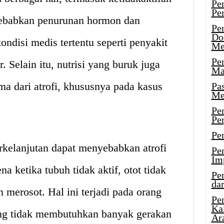
Pe
Pe
nyebabkan penurunan hormon dan
Pe
Do
ondisi medis tertentu seperti penyakit
Me
Pe
. Selain itu, nutrisi yang buruk juga
Ma
a dari atrofi, khususnya pada kasus
Pa
Me
Pe
Pe
Pe
erkelanjutan dapat menyebabkan atrofi
Pe
Im
na ketika tubuh tidak aktif, otot tidak
Pe
dar
 merosot. Hal ini terjadi pada orang
Pe
Ka
ng tidak membutuhkan banyak gerakan
Ar