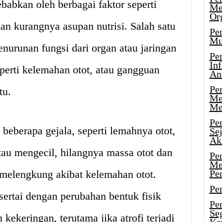
ebabkan oleh berbagai faktor seperti
Me
Or
 dan kurangnya asupan nutrisi. Salah satu
Pen
Mu
penurunan fungsi dari organ atau jaringan
Pe
In
perti kelemahan otot, atau gangguan
An
Pen
tu.
Me
Me
Pe
 beberapa gejala, seperti lemahnya otot,
Se
Ak
au mengecil, hilangnya massa otot dan
Pe
Me
 melengkung akibat kelemahan otot.
Pe
Pen
disertai dengan perubahan bentuk fisik
Pen
Se
n kekeringan, terutama jika atrofi terjadi