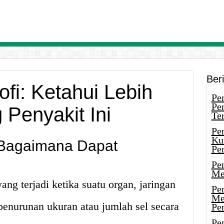
Ber
ofi: Ketahui Lebih
Pen
Pe
 Penyakit Ini
Ter
Pe
Ku
n Bagaimana Dapat
Pe
Pe
Me
ang terjadi ketika suatu organ, jaringan
Pe
Me
penurunan ukuran atau jumlah sel secara
Pe
Pen