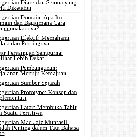
ngertian Diare dan Semua yang
rlu Diketahui
ngertian Domain: Apa Itu
main dan Bagaimana Cara
nggunakannya?
ngertian Efektif: Memahami
kna dan Pentingnya
sar Persaingan Sempurna:
lihat Lebih Dekat
ngertian Pembangunan:
rjalanan Menuju Kemajuan
ngertian Sumber Sejarah
ngertian Prototype: Konsep dan
plementasi
ngertian Latar: Membuka Tabir
i Suatu Peristiwa
ngertian Mad Jaiz Munfasil:
idah Penting dalam Tata Bahasa
ab