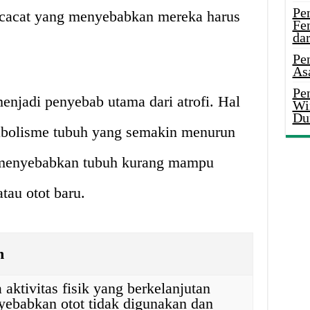
Pe
 cacat yang menyebabkan mereka harus
Fe
da
Pe
As
Pen
menjadi penyebab utama dari atrofi. Hal
Wi
Du
abolisme tubuh yang semakin menurun
, menyebabkan tubuh kurang mampu
au otot baru.
n
aktivitas fisik yang berkelanjutan
yebabkan otot tidak digunakan dan