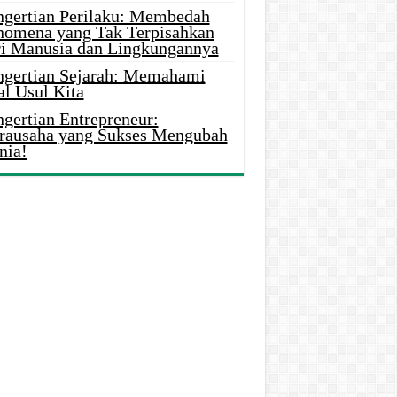
ngertian Perilaku: Membedah
nomena yang Tak Terpisahkan
ri Manusia dan Lingkungannya
ngertian Sejarah: Memahami
al Usul Kita
gertian Entrepreneur:
rausaha yang Sukses Mengubah
nia!