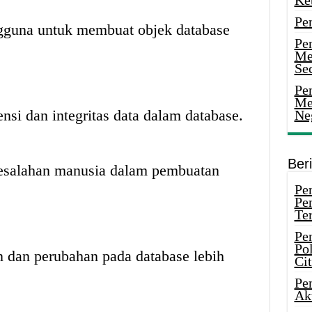
Ke
Pe
guna untuk membuat objek database
Pe
Me
Sec
Pen
Me
si dan integritas data dalam database.
Ne
Ber
esalahan manusia dalam pembuatan
Pen
Pe
Ter
Pe
Pol
dan perubahan pada database lebih
Ci
Pe
Ak