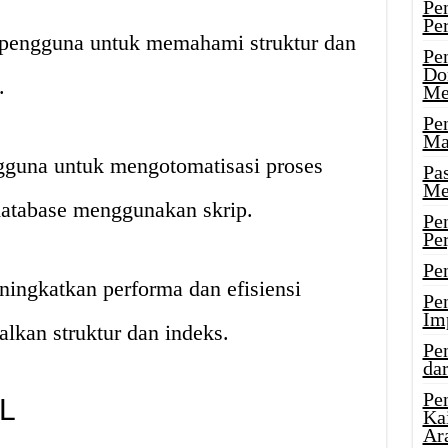
Pe
Pe
engguna untuk memahami struktur dan
Pe
Do
.
Me
Pe
Ma
una untuk mengotomatisasi proses
Pa
Me
atabase menggunakan skrip.
Pe
Pe
Pe
ngkatkan performa dan efisiensi
Pe
Im
lkan struktur dan indeks.
Pe
dar
Pe
L
Ka
Ar