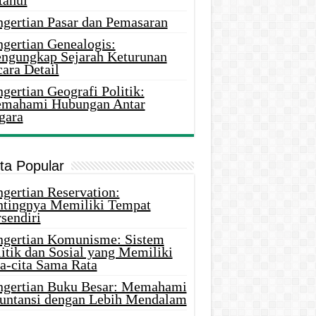
tahui
ngertian Pasar dan Pemasaran
ngertian Genealogis:
ngungkap Sejarah Keturunan
ara Detail
gertian Geografi Politik:
mahami Hubungan Antar
gara
ita Popular
gertian Reservation:
ntingnya Memiliki Tempat
sendiri
ngertian Komunisme: Sistem
itik dan Sosial yang Memiliki
ta-cita Sama Rata
ngertian Buku Besar: Memahami
untansi dengan Lebih Mendalam