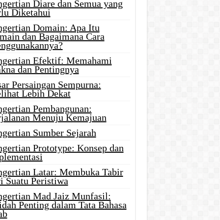
ngertian Diare dan Semua yang
rlu Diketahui
ngertian Domain: Apa Itu
main dan Bagaimana Cara
nggunakannya?
ngertian Efektif: Memahami
kna dan Pentingnya
sar Persaingan Sempurna:
lihat Lebih Dekat
ngertian Pembangunan:
rjalanan Menuju Kemajuan
ngertian Sumber Sejarah
ngertian Prototype: Konsep dan
plementasi
ngertian Latar: Membuka Tabir
i Suatu Peristiwa
ngertian Mad Jaiz Munfasil:
idah Penting dalam Tata Bahasa
ab