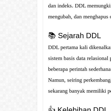
dan indeks. DDL memungki
mengubah, dan menghapus o
📚 Sejarah DDL
DDL pertama kali dikenalka
sistem basis data relasional
beberapa perintah sederha
Namun, seiring perkembanga
sekarang banyak memiliki pe
👍 Kelebihan DDL