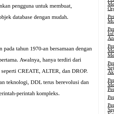
Me
nkan pengguna untuk membuat,
Or
Pen
bjek database dengan mudah.
Mu
Pe
In
An
Pen
n pada tahun 1970-an bersamaan dengan
Me
Me
 pertama. Awalnya, hanya terdiri dari
Pe
Se
na seperti CREATE, ALTER, dan DROP.
Ak
Pe
n teknologi, DDL terus berevolusi dan
Me
Pe
rintah-perintah kompleks.
Pen
Pen
Se