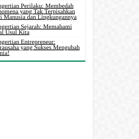
ngertian Perilaku: Membedah
nomena yang Tak Terpisahkan
ri Manusia dan Lingkungannya
ngertian Sejarah: Memahami
al Usul Kita
gertian Entrepreneur:
rausaha yang Sukses Mengubah
nia!