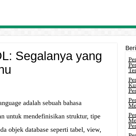
Ber
DL: Segalanya yang
Pen
Pe
hu
Ter
Pe
Ku
Pe
Pe
anguage adalah sebuah bahasa
Me
Pe
 untuk mendefinisikan struktur, tipe
Me
Pe
da objek database seperti tabel, view,
Pen