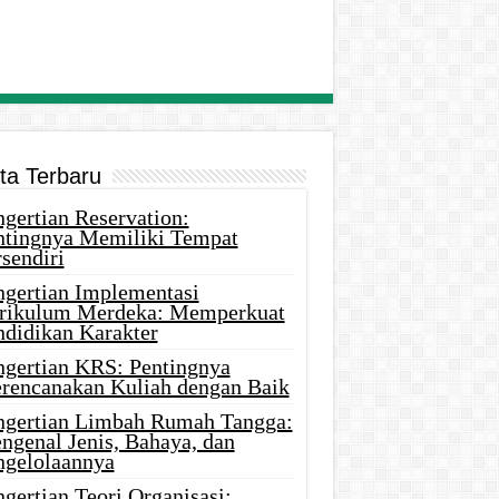
ita Terbaru
gertian Reservation:
ntingnya Memiliki Tempat
sendiri
ngertian Implementasi
rikulum Merdeka: Memperkuat
ndidikan Karakter
ngertian KRS: Pentingnya
rencanakan Kuliah dengan Baik
ngertian Limbah Rumah Tangga:
ngenal Jenis, Bahaya, dan
ngelolaannya
gertian Teori Organisasi: