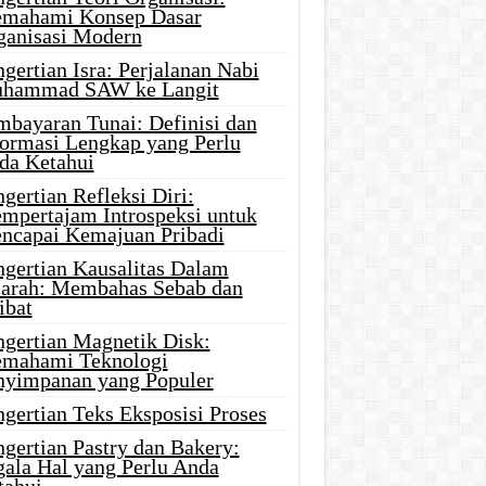
mahami Konsep Dasar
ganisasi Modern
gertian Isra: Perjalanan Nabi
hammad SAW ke Langit
mbayaran Tunai: Definisi dan
formasi Lengkap yang Perlu
da Ketahui
gertian Refleksi Diri:
mpertajam Introspeksi untuk
ncapai Kemajuan Pribadi
ngertian Kausalitas Dalam
jarah: Membahas Sebab dan
ibat
ngertian Magnetik Disk:
mahami Teknologi
nyimpanan yang Populer
gertian Teks Eksposisi Proses
gertian Pastry dan Bakery:
gala Hal yang Perlu Anda