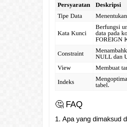
Persyaratan
Deskripsi
Tipe Data
Menentukan 
Berfungsi u
Kata Kunci
data pada 
FOREIGN 
Menambahka
Constraint
NULL dan 
View
Membuat tamp
Mengoptimal
Indeks
tabel.
🤔 FAQ
1. Apa yang dimaksud 