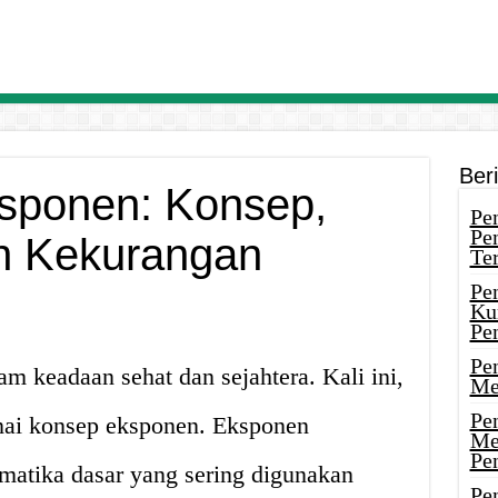
Ber
sponen: Konsep,
Pen
Pe
an Kekurangan
Ter
Pe
Ku
Pe
Pe
 keadaan sehat dan sejahtera. Kali ini,
Me
Pe
ai konsep eksponen. Eksponen
Me
Pe
matika dasar yang sering digunakan
Pen