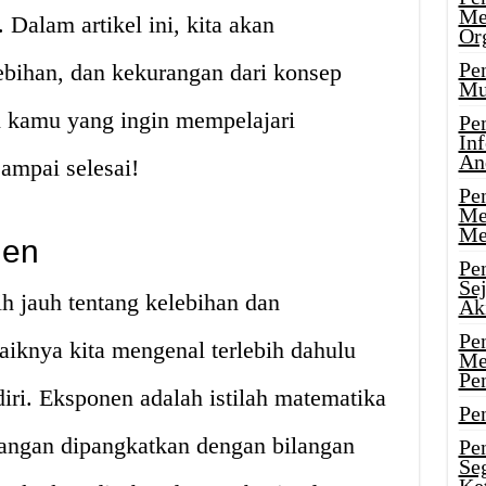
Me
 Dalam artikel ini, kita akan
Or
Pen
ebihan, dan kekurangan dari konsep
Mu
i kamu yang ingin mempelajari
Pe
In
An
sampai selesai!
Pen
Me
Me
nen
Pe
Se
h jauh tentang kelebihan dan
Ak
Pe
iknya kita mengenal terlebih dahulu
Me
Pe
diri. Eksponen adalah istilah matematika
Pen
angan dipangkatkan dengan bilangan
Pen
Se