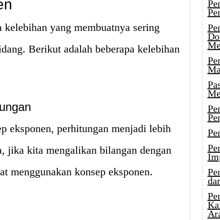
en
Pe
Pe
a kelebihan yang membuatnya sering
Pe
Do
Me
dang. Berikut adalah beberapa kelebihan
Pe
Ma
Pa
Me
tungan
Pe
Pe
 eksponen, perhitungan menjadi lebih
Pe
Pe
, jika kita mengalikan bilangan dengan
Im
pat menggunakan konsep eksponen.
Pe
dar
Pe
Ka
Ar