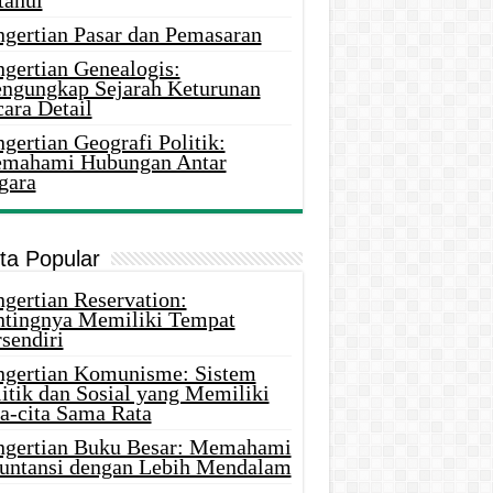
tahui
ngertian Pasar dan Pemasaran
ngertian Genealogis:
ngungkap Sejarah Keturunan
ara Detail
gertian Geografi Politik:
mahami Hubungan Antar
gara
ita Popular
gertian Reservation:
ntingnya Memiliki Tempat
sendiri
ngertian Komunisme: Sistem
itik dan Sosial yang Memiliki
ta-cita Sama Rata
ngertian Buku Besar: Memahami
untansi dengan Lebih Mendalam