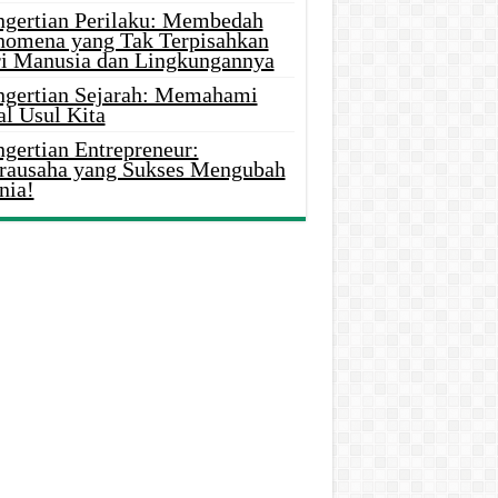
ngertian Perilaku: Membedah
nomena yang Tak Terpisahkan
ri Manusia dan Lingkungannya
ngertian Sejarah: Memahami
al Usul Kita
gertian Entrepreneur:
rausaha yang Sukses Mengubah
nia!