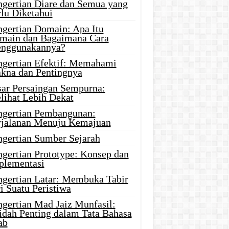
ngertian Diare dan Semua yang
rlu Diketahui
ngertian Domain: Apa Itu
main dan Bagaimana Cara
nggunakannya?
ngertian Efektif: Memahami
kna dan Pentingnya
sar Persaingan Sempurna:
lihat Lebih Dekat
ngertian Pembangunan:
rjalanan Menuju Kemajuan
ngertian Sumber Sejarah
ngertian Prototype: Konsep dan
plementasi
ngertian Latar: Membuka Tabir
i Suatu Peristiwa
ngertian Mad Jaiz Munfasil:
idah Penting dalam Tata Bahasa
ab