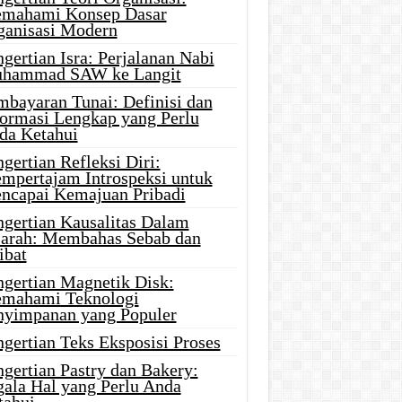
mahami Konsep Dasar
ganisasi Modern
gertian Isra: Perjalanan Nabi
hammad SAW ke Langit
mbayaran Tunai: Definisi dan
formasi Lengkap yang Perlu
da Ketahui
gertian Refleksi Diri:
mpertajam Introspeksi untuk
ncapai Kemajuan Pribadi
ngertian Kausalitas Dalam
jarah: Membahas Sebab dan
ibat
ngertian Magnetik Disk:
mahami Teknologi
nyimpanan yang Populer
gertian Teks Eksposisi Proses
gertian Pastry dan Bakery:
gala Hal yang Perlu Anda