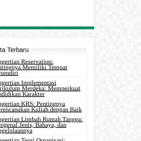
ita Terbaru
gertian Reservation:
ntingnya Memiliki Tempat
sendiri
ngertian Implementasi
rikulum Merdeka: Memperkuat
ndidikan Karakter
ngertian KRS: Pentingnya
rencanakan Kuliah dengan Baik
ngertian Limbah Rumah Tangga:
ngenal Jenis, Bahaya, dan
ngelolaannya
gertian Teori Organisasi: