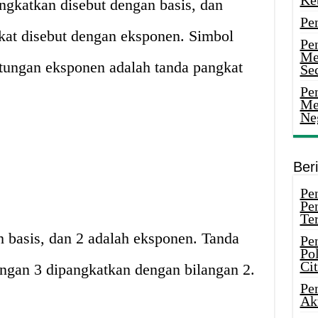
Ke
angkatkan disebut dengan basis, dan
Pe
kat disebut dengan eksponen. Simbol
Pe
Me
tungan eksponen adalah tanda pangkat
Sec
Pen
Me
Ne
Ber
Pen
Pe
Ter
ah basis, dan 2 adalah eksponen. Tanda
Pe
Pol
Ci
ngan 3 dipangkatkan dengan bilangan 2.
Pe
Ak