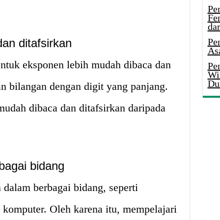
Pe
Fe
da
an ditafsirkan
Pe
As
entuk eksponen lebih mudah dibaca dan
Pen
Wi
Du
an bilangan dengan digit yang panjang.
mudah dibaca dan ditafsirkan daripada
bagai bidang
dalam berbagai bidang, seperti
u komputer. Oleh karena itu, mempelajari