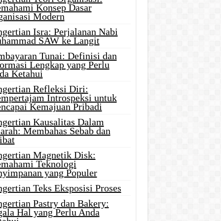
mahami Konsep Dasar
ganisasi Modern
gertian Isra: Perjalanan Nabi
hammad SAW ke Langit
mbayaran Tunai: Definisi dan
formasi Lengkap yang Perlu
da Ketahui
gertian Refleksi Diri:
mpertajam Introspeksi untuk
ncapai Kemajuan Pribadi
ngertian Kausalitas Dalam
jarah: Membahas Sebab dan
ibat
ngertian Magnetik Disk:
mahami Teknologi
nyimpanan yang Populer
gertian Teks Eksposisi Proses
gertian Pastry dan Bakery:
gala Hal yang Perlu Anda