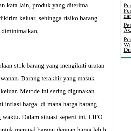
 kata lain, produk yang diterima
Pe
Fe
da
dikirim keluar, sehingga risiko barang
Pe
As
t diminimalkan.
Pen
Wi
Du
laan stok barang yang mengikuti urutan
awanan. Barang terakhir yang masuk
keluar. Metode ini sering digunakan
 inflasi harga, di mana harga barang
 waktu. Dalam situasi seperti ini, LIFO
ntuk menjual barang dengan harga lebih