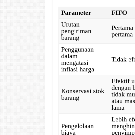
Parameter
FIFO
Urutan
Pertama
pengiriman
pertama 
barang
Penggunaan
dalam
Tidak ef
mengatasi
inflasi harga
Efektif 
dengan 
Konservasi stok
tidak mu
barang
atau ma
lama
Lebih ef
Pengelolaan
menghind
biaya
penyimp