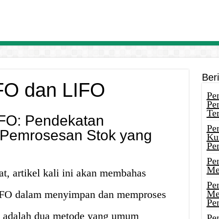
Ber
FO dan LIFO
Pen
Pe
Ter
IFO: Pendekatan
Pe
Pemrosesan Stok yang
Ku
Pe
Pe
Me
, artikel kali ini akan membahas
Pe
LIFO dalam menyimpan dan memproses
Me
Pe
O adalah dua metode yang umum
Pen