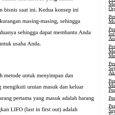
Me
Or
n bisnis saat ini. Kedua konsep ini
Pen
kurangan masing-masing, sehingga
Mu
Pe
duanya sehingga dapat membantu Anda
In
An
untuk usaha Anda.
Pen
Me
Me
Pe
Se
Ak
dalah metode untuk menyimpan dan
Pe
Me
 mengikuti urutan masuk dan keluar
Pe
Barang pertama yang masuk adalah barang
Pen
Pen
an LIFO (last in first out) adalah
Se