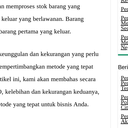
Ke
n memproses stok barang yang
Pe
Pe
 keluar yang berlawanan. Barang
Me
Sec
barang pertama yang keluar.
Pen
Me
Ne
keunggulan dan kekurangan yang perlu
empertimbangkan metode yang tepat
Ber
Pen
tikel ini, kami akan membahas secara
Pe
Ter
O, kelebihan dan kekurangan keduanya,
Pe
Pol
ode yang tepat untuk bisnis Anda.
Ci
Pe
Ak