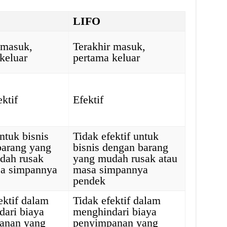
LIFO
 masuk,
Terakhir masuk,
keluar
pertama keluar
ektif
Efektif
untuk bisnis
Tidak efektif untuk
barang yang
bisnis dengan barang
dah rusak
yang mudah rusak atau
sa simpannya
masa simpannya
pendek
ektif dalam
Tidak efektif dalam
ari biaya
menghindari biaya
anan yang
penyimpanan yang