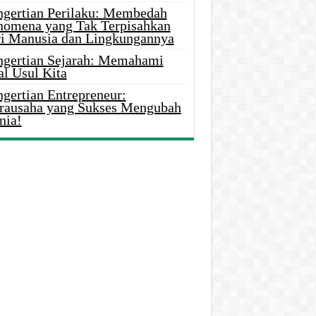
ngertian Perilaku: Membedah
nomena yang Tak Terpisahkan
ri Manusia dan Lingkungannya
ngertian Sejarah: Memahami
al Usul Kita
gertian Entrepreneur:
rausaha yang Sukses Mengubah
nia!