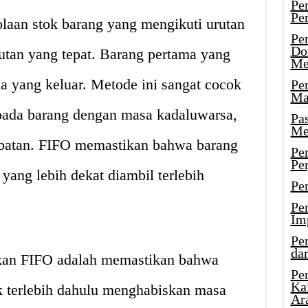
Pe
Pe
laan stok barang yang mengikuti urutan
Pe
Do
utan yang tepat. Barang pertama yang
Me
a yang keluar. Metode ini sangat cocok
Pe
Ma
 pada barang dengan masa kadaluwarsa,
Pa
Me
obatan. FIFO memastikan bahwa barang
Pe
Pe
yang lebih dekat diambil terlebih
Pe
Pe
Im
Pe
dar
kan FIFO adalah memastikan bahwa
Pe
Ka
k terlebih dahulu menghabiskan masa
Ar