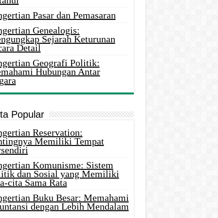
tahui
ngertian Pasar dan Pemasaran
ngertian Genealogis:
ngungkap Sejarah Keturunan
ara Detail
gertian Geografi Politik:
mahami Hubungan Antar
gara
ita Popular
gertian Reservation:
ntingnya Memiliki Tempat
sendiri
ngertian Komunisme: Sistem
itik dan Sosial yang Memiliki
ta-cita Sama Rata
ngertian Buku Besar: Memahami
untansi dengan Lebih Mendalam