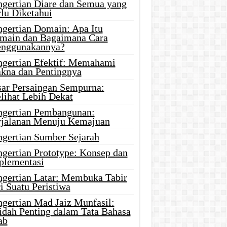
ngertian Diare dan Semua yang
rlu Diketahui
ngertian Domain: Apa Itu
main dan Bagaimana Cara
nggunakannya?
ngertian Efektif: Memahami
kna dan Pentingnya
sar Persaingan Sempurna:
lihat Lebih Dekat
ngertian Pembangunan:
rjalanan Menuju Kemajuan
ngertian Sumber Sejarah
ngertian Prototype: Konsep dan
plementasi
ngertian Latar: Membuka Tabir
i Suatu Peristiwa
ngertian Mad Jaiz Munfasil:
idah Penting dalam Tata Bahasa
ab