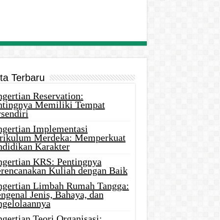
ita Terbaru
gertian Reservation:
ntingnya Memiliki Tempat
sendiri
ngertian Implementasi
rikulum Merdeka: Memperkuat
ndidikan Karakter
ngertian KRS: Pentingnya
rencanakan Kuliah dengan Baik
ngertian Limbah Rumah Tangga:
ngenal Jenis, Bahaya, dan
ngelolaannya
gertian Teori Organisasi: