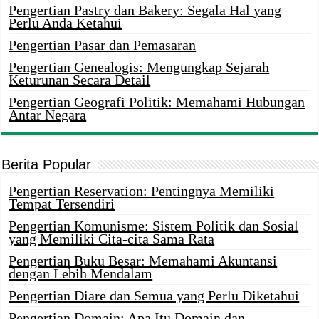
Pengertian Pastry dan Bakery: Segala Hal yang
Perlu Anda Ketahui
Pengertian Pasar dan Pemasaran
Pengertian Genealogis: Mengungkap Sejarah
Keturunan Secara Detail
Pengertian Geografi Politik: Memahami Hubungan
Antar Negara
Berita Popular
Pengertian Reservation: Pentingnya Memiliki
Tempat Tersendiri
Pengertian Komunisme: Sistem Politik dan Sosial
yang Memiliki Cita-cita Sama Rata
Pengertian Buku Besar: Memahami Akuntansi
dengan Lebih Mendalam
Pengertian Diare dan Semua yang Perlu Diketahui
Pengertian Domain: Apa Itu Domain dan