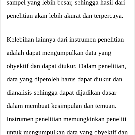
sampel yang lebih besar, sehingga hasil dari
penelitian akan lebih akurat dan terpercaya.
Kelebihan lainnya dari instrumen penelitian
adalah dapat mengumpulkan data yang
obyektif dan dapat diukur. Dalam penelitian,
data yang diperoleh harus dapat diukur dan
dianalisis sehingga dapat dijadikan dasar
dalam membuat kesimpulan dan temuan.
Instrumen penelitian memungkinkan peneliti
untuk mengumpulkan data yang obyektif dan