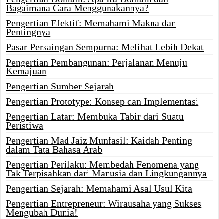
Bagaimana Cara Menggunakannya?
Pengertian Efektif: Memahami Makna dan
Pentingnya
Pasar Persaingan Sempurna: Melihat Lebih Dekat
Pengertian Pembangunan: Perjalanan Menuju
Kemajuan
Pengertian Sumber Sejarah
Pengertian Prototype: Konsep dan Implementasi
Pengertian Latar: Membuka Tabir dari Suatu
Peristiwa
Pengertian Mad Jaiz Munfasil: Kaidah Penting
dalam Tata Bahasa Arab
Pengertian Perilaku: Membedah Fenomena yang
Tak Terpisahkan dari Manusia dan Lingkungannya
Pengertian Sejarah: Memahami Asal Usul Kita
Pengertian Entrepreneur: Wirausaha yang Sukses
Mengubah Dunia!