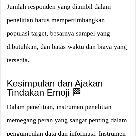
Jumlah responden yang diambil dalam
penelitian harus mempertimbangkan
populasi target, besarnya sampel yang
dibutuhkan, dan batas waktu dan biaya yang
tersedia.
Kesimpulan dan Ajakan
Tindakan Emoji 🏁
Dalam penelitian, instrumen penelitian
memegang peran yang sangat penting dalam
pengumpulan data dan informasi. Instrumen