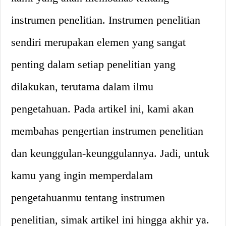
instrumen penelitian. Instrumen penelitian
sendiri merupakan elemen yang sangat
penting dalam setiap penelitian yang
dilakukan, terutama dalam ilmu
pengetahuan. Pada artikel ini, kami akan
membahas pengertian instrumen penelitian
dan keunggulan-keunggulannya. Jadi, untuk
kamu yang ingin memperdalam
pengetahuanmu tentang instrumen
penelitian, simak artikel ini hingga akhir ya.