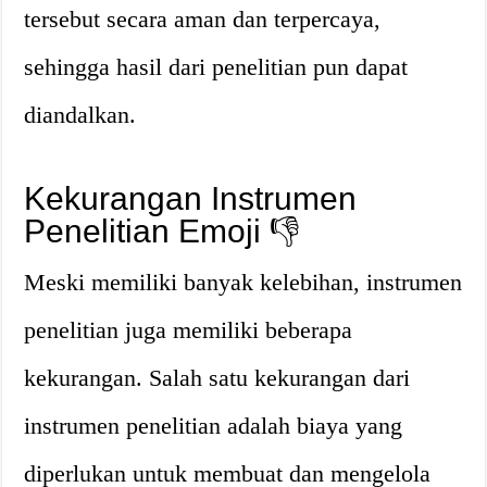
tersebut secara aman dan terpercaya,
sehingga hasil dari penelitian pun dapat
diandalkan.
Kekurangan Instrumen
Penelitian Emoji 👎
Meski memiliki banyak kelebihan, instrumen
penelitian juga memiliki beberapa
kekurangan. Salah satu kekurangan dari
instrumen penelitian adalah biaya yang
diperlukan untuk membuat dan mengelola