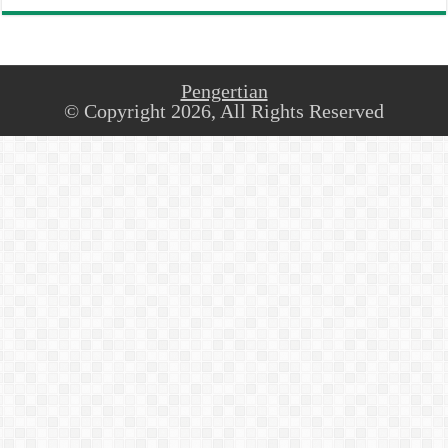
Pengertian
© Copyright 2026, All Rights Reserved