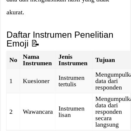
akurat.
Daftar Instrumen Penelitian
Emoji 📝
Nama
Jenis
No
Tujuan
Instrumen
Instrumen
Mengumpulk
Instrumen
1
Kuesioner
data dari
tertulis
responden
Mengumpulk
data dari
Instrumen
2
Wawancara
responden
lisan
secara
langsung