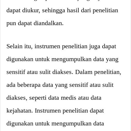
dapat diukur, sehingga hasil dari penelitian
pun dapat diandalkan.
Selain itu, instrumen penelitian juga dapat
digunakan untuk mengumpulkan data yang
sensitif atau sulit diakses. Dalam penelitian,
ada beberapa data yang sensitif atau sulit
diakses, seperti data medis atau data
kejahatan. Instrumen penelitian dapat
digunakan untuk mengumpulkan data