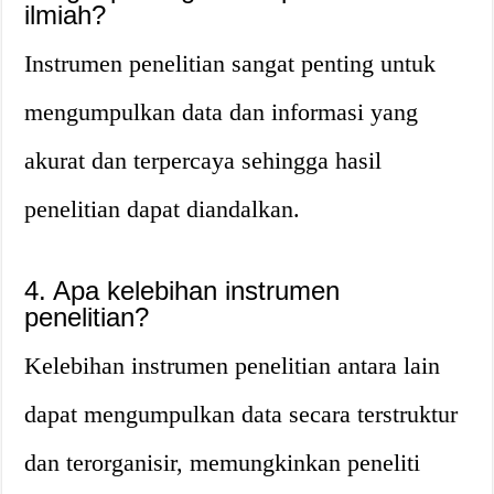
ilmiah?
Instrumen penelitian sangat penting untuk
mengumpulkan data dan informasi yang
akurat dan terpercaya sehingga hasil
penelitian dapat diandalkan.
4. Apa kelebihan instrumen
penelitian?
Kelebihan instrumen penelitian antara lain
dapat mengumpulkan data secara terstruktur
dan terorganisir, memungkinkan peneliti