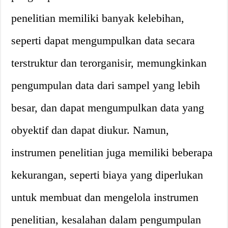
penelitian memiliki banyak kelebihan,
seperti dapat mengumpulkan data secara
terstruktur dan terorganisir, memungkinkan
pengumpulan data dari sampel yang lebih
besar, dan dapat mengumpulkan data yang
obyektif dan dapat diukur. Namun,
instrumen penelitian juga memiliki beberapa
kekurangan, seperti biaya yang diperlukan
untuk membuat dan mengelola instrumen
penelitian, kesalahan dalam pengumpulan