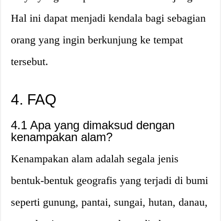
Hal ini dapat menjadi kendala bagi sebagian
orang yang ingin berkunjung ke tempat
tersebut.
4. FAQ
4.1 Apa yang dimaksud dengan
kenampakan alam?
Kenampakan alam adalah segala jenis
bentuk-bentuk geografis yang terjadi di bumi
seperti gunung, pantai, sungai, hutan, danau,