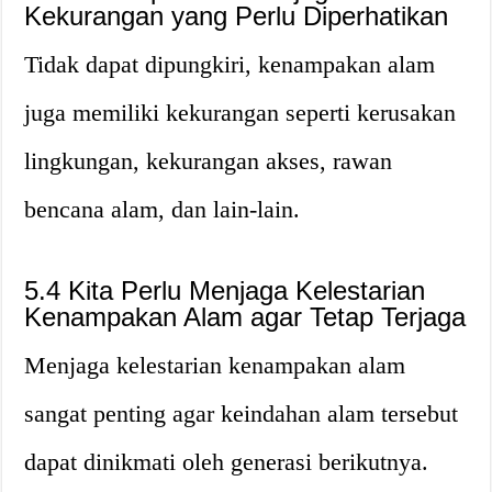
Kekurangan yang Perlu Diperhatikan
Tidak dapat dipungkiri, kenampakan alam
juga memiliki kekurangan seperti kerusakan
lingkungan, kekurangan akses, rawan
bencana alam, dan lain-lain.
5.4 Kita Perlu Menjaga Kelestarian
Kenampakan Alam agar Tetap Terjaga
Menjaga kelestarian kenampakan alam
sangat penting agar keindahan alam tersebut
dapat dinikmati oleh generasi berikutnya.