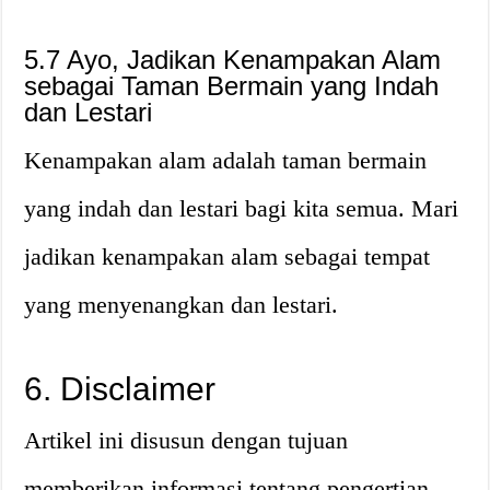
5.7 Ayo, Jadikan Kenampakan Alam
sebagai Taman Bermain yang Indah
dan Lestari
Kenampakan alam adalah taman bermain
yang indah dan lestari bagi kita semua. Mari
jadikan kenampakan alam sebagai tempat
yang menyenangkan dan lestari.
6. Disclaimer
Artikel ini disusun dengan tujuan
memberikan informasi tentang pengertian