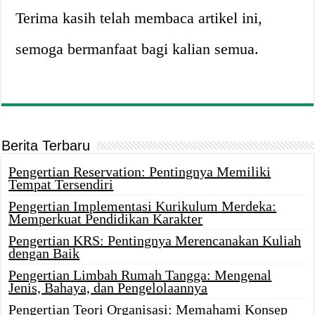
Terima kasih telah membaca artikel ini,
semoga bermanfaat bagi kalian semua.
Berita Terbaru
Pengertian Reservation: Pentingnya Memiliki
Tempat Tersendiri
Pengertian Implementasi Kurikulum Merdeka:
Memperkuat Pendidikan Karakter
Pengertian KRS: Pentingnya Merencanakan Kuliah
dengan Baik
Pengertian Limbah Rumah Tangga: Mengenal
Jenis, Bahaya, dan Pengelolaannya
Pengertian Teori Organisasi: Memahami Konsep