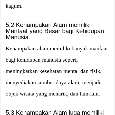
kagum.
5.2 Kenampakan Alam memiliki
Manfaat yang Besar bagi Kehidupan
Manusia
Kenampakan alam memiliki banyak manfaat
bagi kehidupan manusia seperti
meningkatkan kesehatan mental dan fisik,
menyediakan sumber daya alam, menjadi
objek wisata yang menarik, dan lain-lain.
5.3 Kenampakan Alam juga memiliki