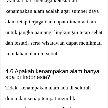
Manfaat dari menjaga kelestarian
kenampakan alam adalah agar sumber daya
alam tetap terjaga dan dapat dimanfaatkan
untuk jangka panjang, lingkungan tetap sehat
dan lestari, serta wisatawan dapat menikmati
keindahan alam tersebut.
4.6 Apakah kenampakan alam hanya
ada di Indonesia?
Tidak, kenampakan alam ada di seluruh
dunia dan setiap tempat memiliki