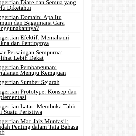
ngertian Diare dan Semua yang
rlu Diketahui
ngertian Domain: Apa Itu
main dan Bagaimana Cara
nggunakannya?
ngertian Efektif: Memahami
kna dan Pentingnya
sar Persaingan Sempurna:
lihat Lebih Dekat
ngertian Pembangunan:
rjalanan Menuju Kemajuan
ngertian Sumber Sejarah
ngertian Prototype: Konsep dan
plementasi
ngertian Latar: Membuka Tabir
i Suatu Peristiwa
ngertian Mad Jaiz Munfasil:
idah Penting dalam Tata Bahasa
ab