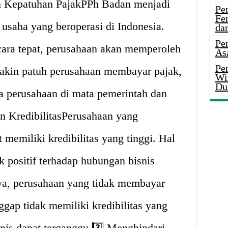
an Kepatuhan PajakPPh Badan menjadi
Pe
Fe
 usaha yang beroperasi di Indonesia.
da
Pe
ara tepat, perusahaan akan memperoleh
As
Pen
makin patuh perusahaan membayar pajak,
Wi
Du
a perusahaan di mata pemerintah dan
n KredibilitasPerusahaan yang
memiliki kredibilitas yang tinggi. Hal
 positif terhadap hubungan bisnis
nya, perusahaan yang tidak membayar
ggap tidak memiliki kredibilitas yang
nis dapat terganggu.3️⃣ Menghindari