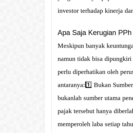
investor terhadap kinerja da
Apa Saja Kerugian PPh
Meskipun banyak keuntungan
namun tidak bisa dipungkiri
perlu diperhatikan oleh peru
antaranya:1️⃣ Bukan Sumbe
bukanlah sumber utama pend
pajak tersebut hanya diberl
memperoleh laba setiap tah