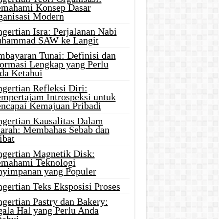
mahami Konsep Dasar
ganisasi Modern
gertian Isra: Perjalanan Nabi
hammad SAW ke Langit
mbayaran Tunai: Definisi dan
formasi Lengkap yang Perlu
da Ketahui
gertian Refleksi Diri:
mpertajam Introspeksi untuk
ncapai Kemajuan Pribadi
ngertian Kausalitas Dalam
jarah: Membahas Sebab dan
ibat
ngertian Magnetik Disk:
mahami Teknologi
nyimpanan yang Populer
gertian Teks Eksposisi Proses
gertian Pastry dan Bakery:
gala Hal yang Perlu Anda