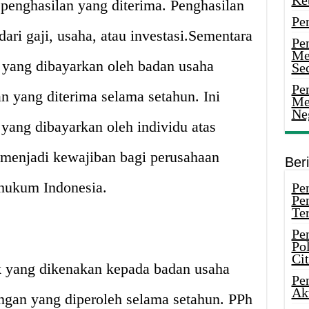
Ke
 penghasilan yang diterima. Penghasilan
Pe
ari gaji, usaha, atau investasi.Sementara
Pe
Me
 yang dibayarkan oleh badan usaha
Sec
Pen
an yang diterima selama setahun. Ini
Me
Ne
yang dibayarkan oleh individu atas
menjadi kewajiban bagi perusahaan
Ber
hukum Indonesia.
Pen
Pe
Ter
Pe
Pol
Ci
 yang dikenakan kepada badan usaha
Pe
Ak
ngan yang diperoleh selama setahun. PPh