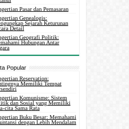
tahui
ngertian Pasar dan Pemasaran
ngertian Genealogis:
ngungkap Sejarah Keturunan
ara Detail
gertian Geografi Politik:
mahami Hubungan Antar
gara
ita Popular
gertian Reservation:
ntingnya Memiliki Tempat
sendiri
ngertian Komunisme: Sistem
itik dan Sosial yang Memiliki
ta-cita Sama Rata
ngertian Buku Besar: Memahami
untansi dengan Lebih Mendalam