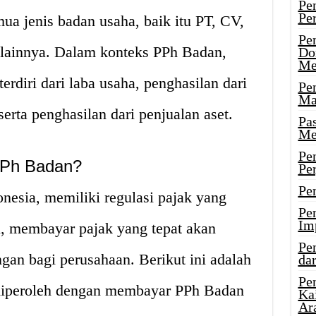
Pe
Pe
ua jenis badan usaha, baik itu PT, CV,
Pe
lainnya. Dalam konteks PPh Badan,
Do
Me
rdiri dari laba usaha, penghasilan dari
Pe
Ma
serta penghasilan dari penjualan aset.
Pa
Me
Pe
PPh Badan?
Pe
Pe
onesia, memiliki regulasi pajak yang
Pe
Im
tu, membayar pajak yang tepat akan
Pe
an bagi perusahaan. Berikut ini adalah
dar
Pe
diperoleh dengan membayar PPh Badan
Ka
Ar