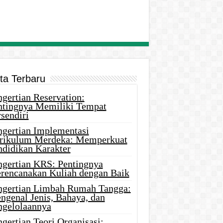
ita Terbaru
gertian Reservation:
ntingnya Memiliki Tempat
sendiri
ngertian Implementasi
rikulum Merdeka: Memperkuat
ndidikan Karakter
ngertian KRS: Pentingnya
rencanakan Kuliah dengan Baik
ngertian Limbah Rumah Tangga:
ngenal Jenis, Bahaya, dan
ngelolaannya
gertian Teori Organisasi: