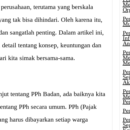
Me
 perusahaan, terutama yang berskala
Or
Pen
ang tak bisa dihindari. Oleh karena itu,
Mu
 sangatlah penting. Dalam artikel ini,
Pe
In
An
detail tentang konsep, keuntungan dan
Pen
ari kita simak bersama-sama.
Me
Me
Pe
Se
Ak
Pe
jut tentang PPh Badan, ada baiknya kita
Me
Pe
 tentang PPh secara umum. PPh (Pajak
Pen
ang harus dibayarkan setiap warga
Pen
Se