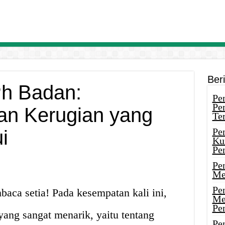
Ber
Ph Badan:
Pen
Pe
an Kerugian yang
Ter
Pe
i
Ku
Pe
Pe
Me
Pe
aca setia! Pada kesempatan kali ini,
Me
Pe
ang sangat menarik, yaitu tentang
Pen