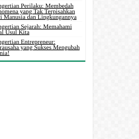
ngertian Perilaku: Membedah
nomena yang Tak Terpisahkan
ri Manusia dan Lingkungannya
ngertian Sejarah: Memahami
al Usul Kita
gertian Entrepreneur:
rausaha yang Sukses Mengubah
nia!