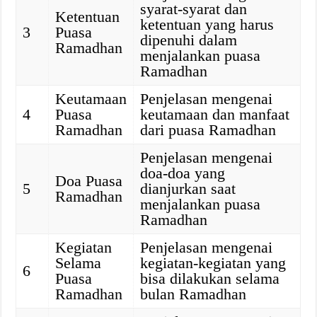
syarat-syarat dan
Ketentuan
ketentuan yang harus
3
Puasa
dipenuhi dalam
Ramadhan
menjalankan puasa
Ramadhan
Keutamaan
Penjelasan mengenai
4
Puasa
keutamaan dan manfaat
Ramadhan
dari puasa Ramadhan
Penjelasan mengenai
doa-doa yang
Doa Puasa
5
dianjurkan saat
Ramadhan
menjalankan puasa
Ramadhan
Kegiatan
Penjelasan mengenai
Selama
kegiatan-kegiatan yang
6
Puasa
bisa dilakukan selama
Ramadhan
bulan Ramadhan