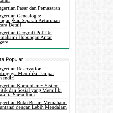
tahui
ngertian Pasar dan Pemasaran
ngertian Genealogis:
ngungkap Sejarah Keturunan
ara Detail
gertian Geografi Politik:
mahami Hubungan Antar
gara
ita Popular
gertian Reservation:
ntingnya Memiliki Tempat
sendiri
ngertian Komunisme: Sistem
itik dan Sosial yang Memiliki
ta-cita Sama Rata
ngertian Buku Besar: Memahami
untansi dengan Lebih Mendalam