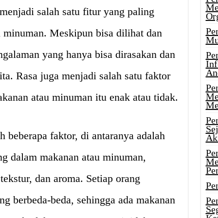
Me
enjadi salah satu fitur yang paling
Or
Pen
minuman. Meskipun bisa dilihat dan
Mu
pengalaman yang hanya bisa dirasakan dan
Pe
In
An
ita. Rasa juga menjadi salah satu faktor
Pen
anan atau minuman itu enak atau tidak.
Me
Me
Pe
Se
h beberapa faktor, di antaranya adalah
Ak
Pe
dung dalam makanan atau minuman,
Me
Pe
 tekstur, dan aroma. Setiap orang
Pen
yang berbeda-beda, sehingga ada makanan
Pen
Se