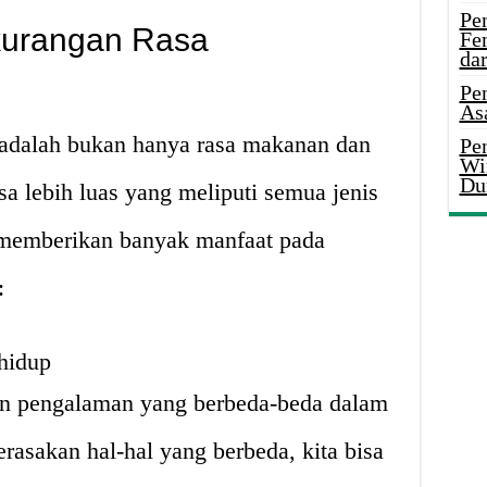
Pe
kurangan Rasa
Fe
da
Pe
As
 adalah bukan hanya rasa makanan dan
Pen
Wi
Du
sa lebih luas yang meliputi semua jenis
a memberikan banyak manfaat pada
:
hidup
n pengalaman yang berbeda-beda dalam
rasakan hal-hal yang berbeda, kita bisa