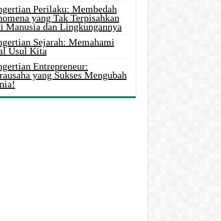
ngertian Perilaku: Membedah
nomena yang Tak Terpisahkan
ri Manusia dan Lingkungannya
ngertian Sejarah: Memahami
al Usul Kita
gertian Entrepreneur:
rausaha yang Sukses Mengubah
nia!