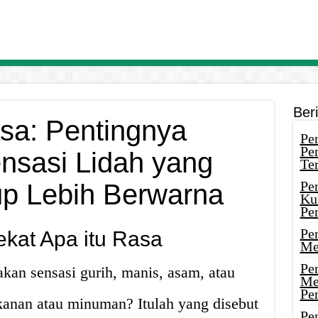
Ber
sa: Pentingnya
Pen
Pe
sasi Lidah yang
Ter
Pe
p Lebih Berwarna
Ku
Pe
Pe
kat Apa itu Rasa
Me
Pe
an sensasi gurih, manis, asam, atau
Me
Pe
anan atau minuman? Itulah yang disebut
Pen