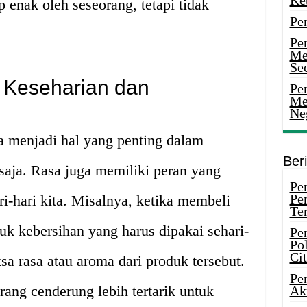
Ke
enak oleh seseorang, tetapi tidak
Pe
Pe
Me
Sec
 Keseharian dan
Pen
Me
Ne
a menjadi hal yang penting dalam
Ber
aja. Rasa juga memiliki peran yang
Pen
Pe
i-hari kita. Misalnya, ketika membeli
Ter
uk kebersihan yang harus dipakai sehari-
Pe
Pol
Ci
ksa rasa atau aroma dari produk tersebut.
Pe
ang cenderung lebih tertarik untuk
Ak