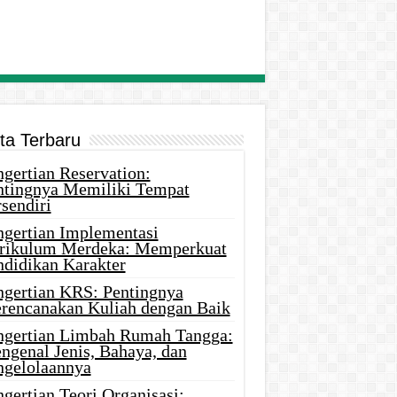
ita Terbaru
gertian Reservation:
ntingnya Memiliki Tempat
sendiri
ngertian Implementasi
rikulum Merdeka: Memperkuat
ndidikan Karakter
ngertian KRS: Pentingnya
rencanakan Kuliah dengan Baik
ngertian Limbah Rumah Tangga:
ngenal Jenis, Bahaya, dan
ngelolaannya
gertian Teori Organisasi: