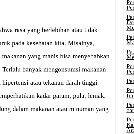
Pe
Pe
Pe
Do
Me
ahwa rasa yang berlebihan atau tidak
Pe
Ma
ruk pada kesehatan kita. Misalnya,
Pa
i makanan yang manis bisa menyebabkan
Me
Pe
ng. Terlalu banyak mengonsumsi makanan
Pe
Pe
hipertensi atau tekanan darah tinggi.
Pe
emperhatikan kadar garam, gula, lemak,
Im
Pe
andung dalam makanan atau minuman yang
dar
Pe
Ka
Ar