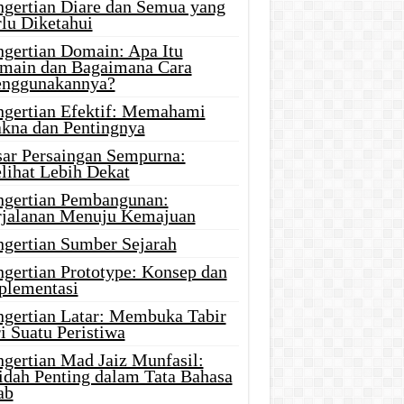
ngertian Diare dan Semua yang
rlu Diketahui
ngertian Domain: Apa Itu
main dan Bagaimana Cara
nggunakannya?
ngertian Efektif: Memahami
kna dan Pentingnya
sar Persaingan Sempurna:
lihat Lebih Dekat
ngertian Pembangunan:
rjalanan Menuju Kemajuan
ngertian Sumber Sejarah
ngertian Prototype: Konsep dan
plementasi
ngertian Latar: Membuka Tabir
i Suatu Peristiwa
ngertian Mad Jaiz Munfasil:
idah Penting dalam Tata Bahasa
ab