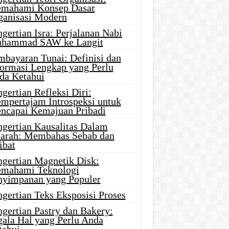
mahami Konsep Dasar
ganisasi Modern
gertian Isra: Perjalanan Nabi
hammad SAW ke Langit
mbayaran Tunai: Definisi dan
formasi Lengkap yang Perlu
da Ketahui
gertian Refleksi Diri:
mpertajam Introspeksi untuk
ncapai Kemajuan Pribadi
ngertian Kausalitas Dalam
jarah: Membahas Sebab dan
ibat
ngertian Magnetik Disk:
mahami Teknologi
nyimpanan yang Populer
gertian Teks Eksposisi Proses
gertian Pastry dan Bakery:
gala Hal yang Perlu Anda