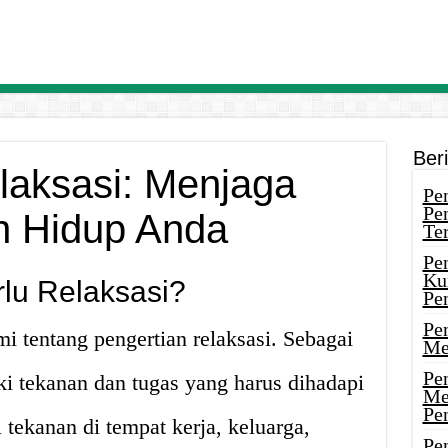
Ber
laksasi: Menjaga
Pen
Pe
 Hidup Anda
Ter
Pe
Ku
lu Relaksasi?
Pe
Pe
mi tentang pengertian relaksasi. Sebagai
Me
Pe
i tekanan dan tugas yang harus dihadapi
Me
Pe
 tekanan di tempat kerja, keluarga,
Pen