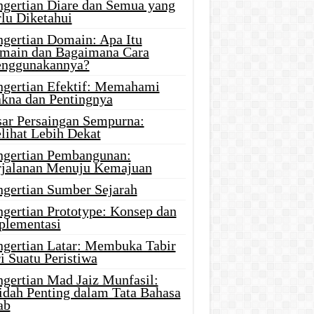
ngertian Diare dan Semua yang
rlu Diketahui
ngertian Domain: Apa Itu
main dan Bagaimana Cara
nggunakannya?
ngertian Efektif: Memahami
kna dan Pentingnya
sar Persaingan Sempurna:
lihat Lebih Dekat
ngertian Pembangunan:
rjalanan Menuju Kemajuan
ngertian Sumber Sejarah
ngertian Prototype: Konsep dan
plementasi
ngertian Latar: Membuka Tabir
i Suatu Peristiwa
ngertian Mad Jaiz Munfasil:
idah Penting dalam Tata Bahasa
ab