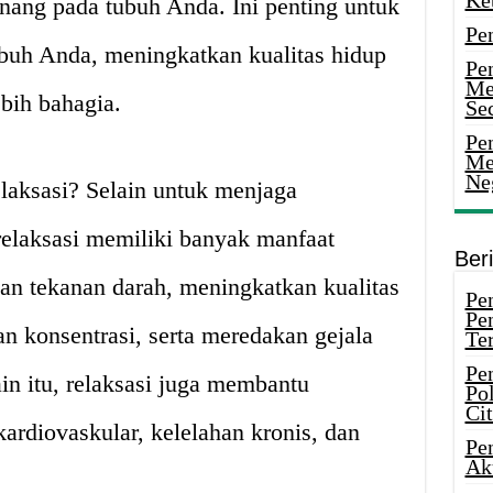
Ke
ang pada tubuh Anda. Ini penting untuk
Pe
buh Anda, meningkatkan kualitas hidup
Pe
Me
bih bahagia.
Sec
Pen
Me
Ne
laksasi? Selain untuk menjaga
elaksasi memiliki banyak manfaat
Ber
an tekanan darah, meningkatkan kualitas
Pen
Pe
an konsentrasi, serta meredakan gejala
Ter
Pe
in itu, relaksasi juga membantu
Pol
Ci
ardiovaskular, kelelahan kronis, dan
Pe
Ak