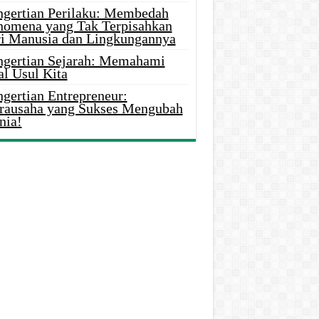
ngertian Perilaku: Membedah
nomena yang Tak Terpisahkan
ri Manusia dan Lingkungannya
ngertian Sejarah: Memahami
al Usul Kita
gertian Entrepreneur:
rausaha yang Sukses Mengubah
nia!