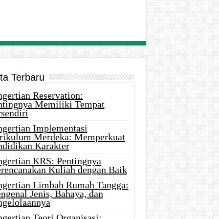
ita Terbaru
gertian Reservation:
ntingnya Memiliki Tempat
sendiri
ngertian Implementasi
rikulum Merdeka: Memperkuat
ndidikan Karakter
ngertian KRS: Pentingnya
rencanakan Kuliah dengan Baik
ngertian Limbah Rumah Tangga:
ngenal Jenis, Bahaya, dan
ngelolaannya
gertian Teori Organisasi: