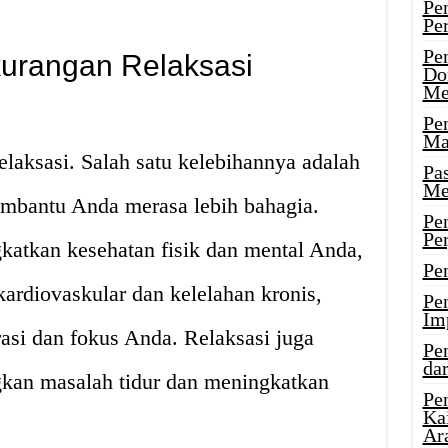
Pe
Pe
Pe
urangan Relaksasi
Do
Me
Pe
Ma
elaksasi. Salah satu kelebihannya adalah
Pa
Me
mbantu Anda merasa lebih bahagia.
Pe
Pe
katkan kesehatan fisik dan mental Anda,
Pe
kardiovaskular dan kelelahan kronis,
Pe
Im
asi dan fokus Anda. Relaksasi juga
Pe
dar
an masalah tidur dan meningkatkan
Pe
Ka
Ar