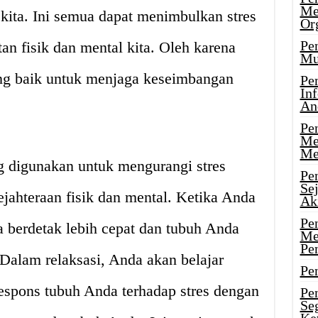
Me
 kita. Ini semua dapat menimbulkan stres
Or
Pen
an fisik dan mental kita. Oleh karena
Mu
yang baik untuk menjaga keseimbangan
Pe
In
An
Pen
Me
Me
g digunakan untuk mengurangi stres
Pe
Se
jahteraan fisik dan mental. Ketika Anda
Ak
Pe
 berdetak lebih cepat dan tubuh Anda
Me
Pe
Dalam relaksasi, Anda akan belajar
Pen
spons tubuh Anda terhadap stres dengan
Pen
Se