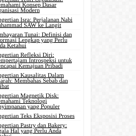
mahami Konsep Dasar
ganisasi Modern
gertian Isra: Perjalanan Nabi
hammad SAW ke Langit
mbayaran Tunai: Definisi dan
formasi Lengkap yang Perlu
da Ketahui
gertian Refleksi Diri:
mpertajam Introspeksi untuk
ncapai Kemajuan Pribadi
ngertian Kausalitas Dalam
jarah: Membahas Sebab dan
ibat
ngertian Magnetik Disk:
mahami Teknologi
nyimpanan yang Populer
gertian Teks Eksposisi Proses
gertian Pastry dan Bakery:
gala Hal yang Perlu Anda