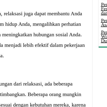
Pe
Fe
da
n, relaksasi juga dapat membantu Anda
Pe
 hidup Anda, mengalihkan perhatian
As
Pen
an meningkatkan hubungan sosial Anda.
Wi
Du
 menjadi lebih efektif dalam pekerjaan
a.
ngan dari relaksasi, ada beberapa
rtimbangkan. Beberapa orang mungkin
sesuai dengan kebutuhan mereka, karena