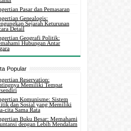
tahui
ngertian Pasar dan Pemasaran
ngertian Genealogis:
ngungkap Sejarah Keturunan
ara Detail
gertian Geografi Politik:
mahami Hubungan Antar
gara
ita Popular
gertian Reservation:
ntingnya Memiliki Tempat
sendiri
ngertian Komunisme: Sistem
itik dan Sosial yang Memiliki
ta-cita Sama Rata
ngertian Buku Besar: Memahami
untansi dengan Lebih Mendalam