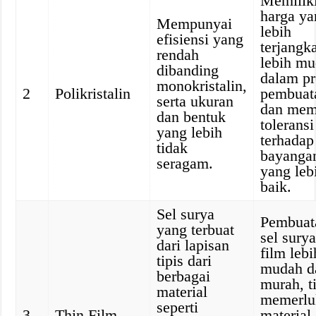
Memilik
harga ya
Mempunyai
lebih
efisiensi yang
terjangk
rendah
lebih m
dibanding
dalam pr
monokristalin,
2
Polikristalin
pembuat
serta ukuran
dan memi
dan bentuk
toleransi
yang lebih
terhadap
tidak
bayanga
seragam.
yang leb
baik.
Sel surya
Pembuat
yang terbuat
sel surya
dari lapisan
film lebi
tipis dari
mudah d
berbagai
murah, t
material
memerlu
seperti
3
Thin Film
material