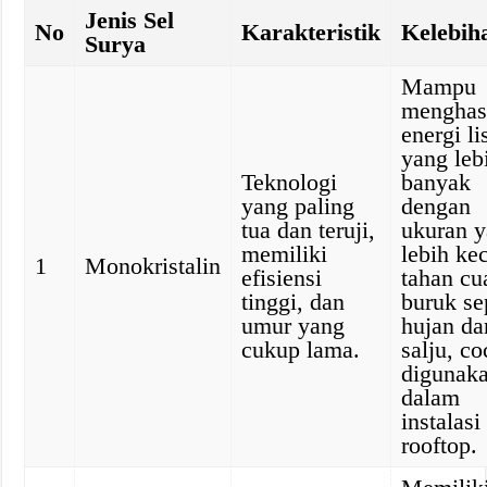
Jenis Sel
No
Karakteristik
Kelebih
Surya
Mampu
menghas
energi li
yang leb
Teknologi
banyak
yang paling
dengan
tua dan teruji,
ukuran 
memiliki
lebih kec
1
Monokristalin
efisiensi
tahan cu
tinggi, dan
buruk se
umur yang
hujan da
cukup lama.
salju, c
digunak
dalam
instalasi
rooftop.