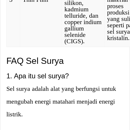
silikon,
proses
kadmium
produksi
telluride, dan
yang suli
copper indium
seperti 
gallium
sel sury
selenide
kristalin.
(CIGS).
FAQ Sel Surya
1. Apa itu sel surya?
Sel surya adalah alat yang berfungsi untuk
mengubah energi matahari menjadi energi
listrik.