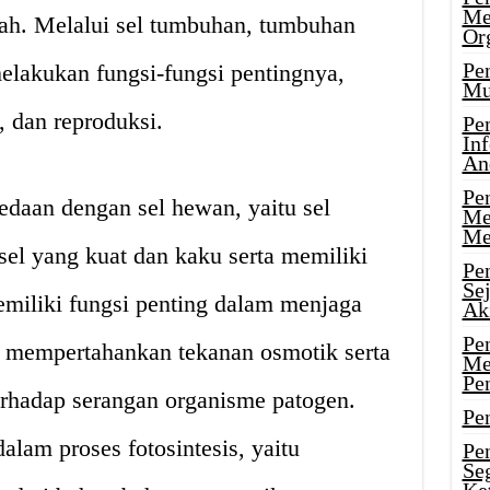
Me
uah. Melalui sel tumbuhan, tumbuhan
Or
Pen
elakukan fungsi-fungsi pentingnya,
Mu
i, dan reproduksi.
Pe
In
An
Pen
daan dengan sel hewan, yaitu sel
Me
Me
el yang kuat dan kaku serta memiliki
Pe
Se
memiliki fungsi penting dalam menjaga
Ak
Pe
n mempertahankan tekanan osmotik serta
Me
Pe
rhadap serangan organisme patogen.
Pen
dalam proses fotosintesis, yaitu
Pen
Se