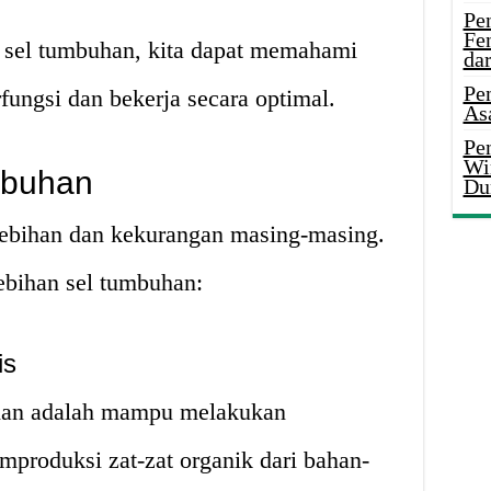
Pe
Fe
 sel tumbuhan, kita dapat memahami
da
Pe
ungsi dan bekerja secara optimal.
As
Pen
Wi
mbuhan
Du
elebihan dan kekurangan masing-masing.
ebihan sel tumbuhan:
is
han adalah mampu melakukan
emproduksi zat-zat organik dari bahan-