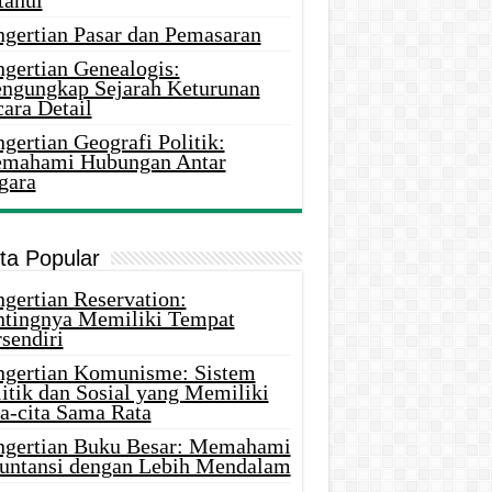
tahui
ngertian Pasar dan Pemasaran
ngertian Genealogis:
ngungkap Sejarah Keturunan
ara Detail
gertian Geografi Politik:
mahami Hubungan Antar
gara
ita Popular
gertian Reservation:
ntingnya Memiliki Tempat
sendiri
ngertian Komunisme: Sistem
itik dan Sosial yang Memiliki
ta-cita Sama Rata
ngertian Buku Besar: Memahami
untansi dengan Lebih Mendalam