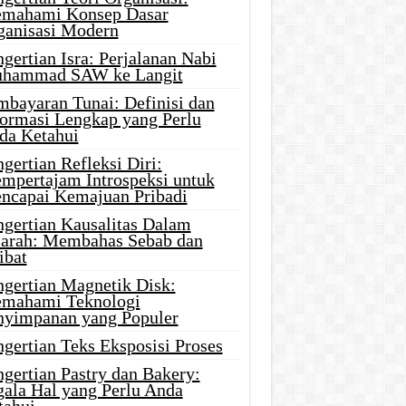
mahami Konsep Dasar
ganisasi Modern
gertian Isra: Perjalanan Nabi
hammad SAW ke Langit
mbayaran Tunai: Definisi dan
formasi Lengkap yang Perlu
da Ketahui
gertian Refleksi Diri:
mpertajam Introspeksi untuk
ncapai Kemajuan Pribadi
ngertian Kausalitas Dalam
jarah: Membahas Sebab dan
ibat
ngertian Magnetik Disk:
mahami Teknologi
nyimpanan yang Populer
gertian Teks Eksposisi Proses
gertian Pastry dan Bakery:
gala Hal yang Perlu Anda