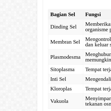
Bagian Sel
Fungsi
Memberikan
Dinding Sel
organisme 
Mengontrol
Membran Sel
dan keluar 
Menghubung
Plasmodesma
memungkinka
Sitoplasma
Tempat terj
Inti Sel
Mengendali
Kloroplas
Tempat terj
Menyimpan a
Vakuola
tekanan os