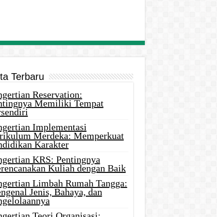
ita Terbaru
gertian Reservation:
ntingnya Memiliki Tempat
sendiri
ngertian Implementasi
rikulum Merdeka: Memperkuat
ndidikan Karakter
ngertian KRS: Pentingnya
rencanakan Kuliah dengan Baik
ngertian Limbah Rumah Tangga:
ngenal Jenis, Bahaya, dan
ngelolaannya
gertian Teori Organisasi: