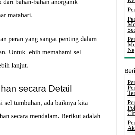
Ke
k dari bahan-bahan anorganik
Pe
ar matahari.
Pe
Me
Sec
an peran yang sangat penting dalam
Pen
Me
Ne
an. Untuk lebih memahami sel
bih lanjut.
Ber
Pen
han secara Detail
Pe
Ter
 sel tumbuhan, ada baiknya kita
Pe
Pol
Ci
uhan secara mendalam. Berikut adalah
Pe
Ak