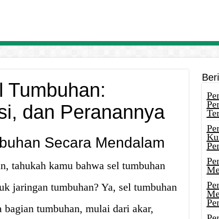
Ber
el Tumbuhan:
Pen
Pe
gsi, dan Peranannya
Ter
Pe
Ku
mbuhan Secara Mendalam
Pe
Pe
n, tahukah kamu bahwa sel tumbuhan
Me
Pe
tuk jaringan tumbuhan? Ya, sel tumbuhan
Me
Pe
 bagian tumbuhan, mulai dari akar,
Pen