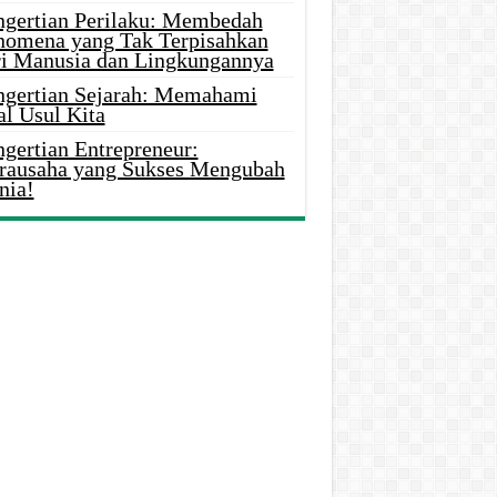
ngertian Perilaku: Membedah
nomena yang Tak Terpisahkan
ri Manusia dan Lingkungannya
ngertian Sejarah: Memahami
al Usul Kita
gertian Entrepreneur:
rausaha yang Sukses Mengubah
nia!