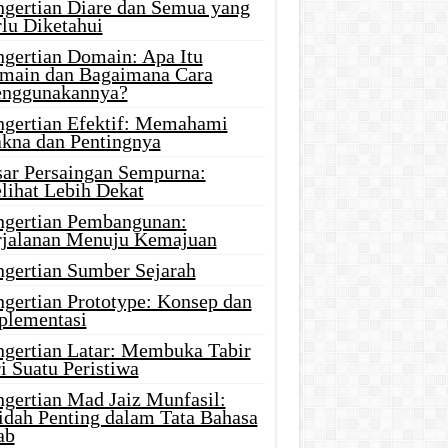
ngertian Diare dan Semua yang
rlu Diketahui
ngertian Domain: Apa Itu
main dan Bagaimana Cara
nggunakannya?
ngertian Efektif: Memahami
kna dan Pentingnya
sar Persaingan Sempurna:
lihat Lebih Dekat
ngertian Pembangunan:
rjalanan Menuju Kemajuan
ngertian Sumber Sejarah
ngertian Prototype: Konsep dan
plementasi
ngertian Latar: Membuka Tabir
i Suatu Peristiwa
ngertian Mad Jaiz Munfasil:
idah Penting dalam Tata Bahasa
ab