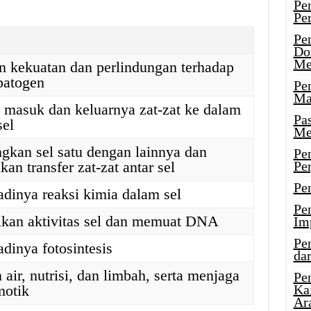
Pe
Pe
Pe
Do
Me
 kekuatan dan perlindungan terhadap
patogen
Pe
Ma
 masuk dan keluarnya zat-zat ke dalam
Pa
sel
Me
kan sel satu dengan lainnya dan
Pe
n transfer zat-zat antar sel
Pe
Pe
adinya reaksi kimia dalam sel
Pe
kan aktivitas sel dan memuat DNA
Im
Pe
adinya fotosintesis
dar
ir, nutrisi, dan limbah, serta menjaga
Pe
motik
Ka
Ar