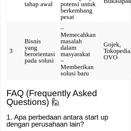
Bukalapa
tahap awal
potensi untuk
berkembang
pesat
–
Memecahkan
Bisnis
masalah
Gojek,
yang
dalam
3
Tokopedia
berorientasi
masyarakat
OVO
pada solusi
–
Memberikan
solusi baru
FAQ (Frequently Asked
Questions) 🙋
1. Apa perbedaan antara start up
dengan perusahaan lain?