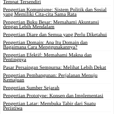
Tempat Tersendiri
Pengertian Komunisme: Sistem Politik dan Sosial
yang Memiliki Cita-cita Sama Rata
Pengertian Buku Besar: Memahami Akuntansi
dengan Lebih Mendalam
Pengertian Diare dan Semua yang Perlu Diketahui
Pengertian Domain: Apa Itu Domain dan
Bagaimana Cara Menggunakannya?
Pengertian Efektif: Memahami Makna dan
Pentingnya
Pasar Persaingan Sempurna: Melihat Lebih Dekat
Pengertian Pembangunan: Perjalanan Menuju
Kemajuan
Pengertian Sumber Sejarah
Pengertian Prototype: Konsep dan Implementasi
Pengertian Latar: Membuka Tabir dari Suatu
Peristiwa