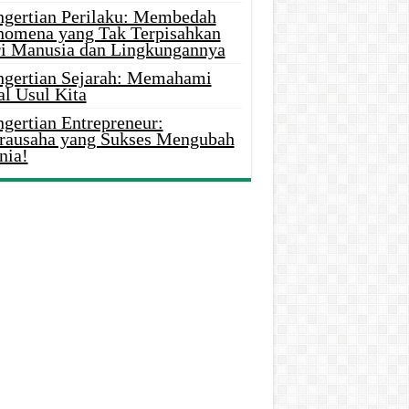
ngertian Perilaku: Membedah
nomena yang Tak Terpisahkan
ri Manusia dan Lingkungannya
ngertian Sejarah: Memahami
al Usul Kita
gertian Entrepreneur:
rausaha yang Sukses Mengubah
nia!