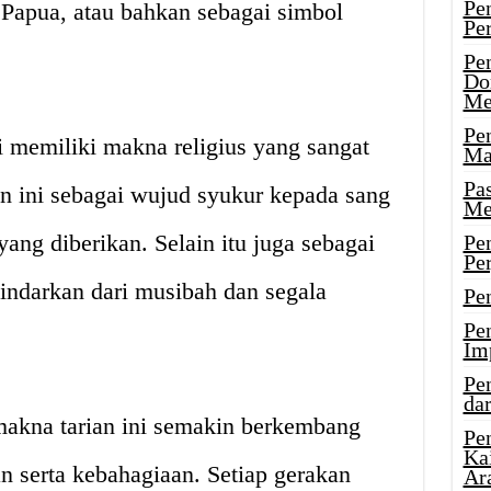
Pe
 Papua, atau bahkan sebagai simbol
Pe
Pe
Do
Me
Pe
i memiliki makna religius yang sangat
Ma
Pa
an ini sebagai wujud syukur kepada sang
Me
yang diberikan. Selain itu juga sebagai
Pe
Pe
indarkan dari musibah dan segala
Pe
Pe
Im
Pe
dar
makna tarian ini semakin berkembang
Pe
Ka
n serta kebahagiaan. Setiap gerakan
Ar