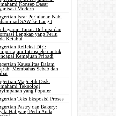
mahami Konsep Dasar
ganisasi Modern
gertian Isra: Perjalanan Nabi
hammad SAW ke Langit
mbayaran Tunai: Definisi dan
formasi Lengkap yang Perlu
da Ketahui
gertian Refleksi Diri:
mpertajam Introspeksi untuk
ncapai Kemajuan Pribadi
ngertian Kausalitas Dalam
jarah: Membahas Sebab dan
ibat
ngertian Magnetik Disk:
mahami Teknologi
nyimpanan yang Populer
gertian Teks Eksposisi Proses
gertian Pastry dan Bakery:
gala Hal yang Perlu Anda