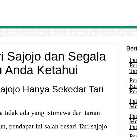
Ber
ri Sajojo dan Segala
Pen
Pe
u Anda Ketahui
Ter
Pe
Ku
Sajojo Hanya Sekedar Tari
Pe
Pe
Me
tidak ada yang istimewa dari tarian
Pe
Me
n, pendapat ini salah besar! Tari sajojo
Pe
Pen