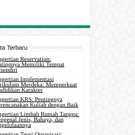
ita Terbaru
gertian Reservation:
ntingnya Memiliki Tempat
sendiri
ngertian Implementasi
rikulum Merdeka: Memperkuat
ndidikan Karakter
ngertian KRS: Pentingnya
rencanakan Kuliah dengan Baik
ngertian Limbah Rumah Tangga:
ngenal Jenis, Bahaya, dan
ngelolaannya
gertian Teori Organisasi: