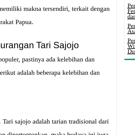
Pe
emiliki makna tersendiri, terkait dengan
Fe
da
rakat Papua.
Pe
As
Pen
urangan Tari Sajojo
Wi
Du
populer, pastinya ada kelebihan dan
erikut adalah beberapa kelebihan dan
ari sajojo adalah tarian tradisional dari
an dipertontonkan, maka budaya ini juga