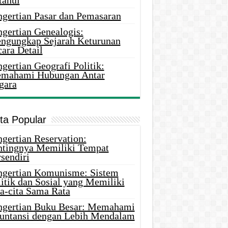
tahui
ngertian Pasar dan Pemasaran
ngertian Genealogis:
ngungkap Sejarah Keturunan
ara Detail
gertian Geografi Politik:
mahami Hubungan Antar
gara
ita Popular
gertian Reservation:
ntingnya Memiliki Tempat
sendiri
ngertian Komunisme: Sistem
itik dan Sosial yang Memiliki
ta-cita Sama Rata
ngertian Buku Besar: Memahami
untansi dengan Lebih Mendalam