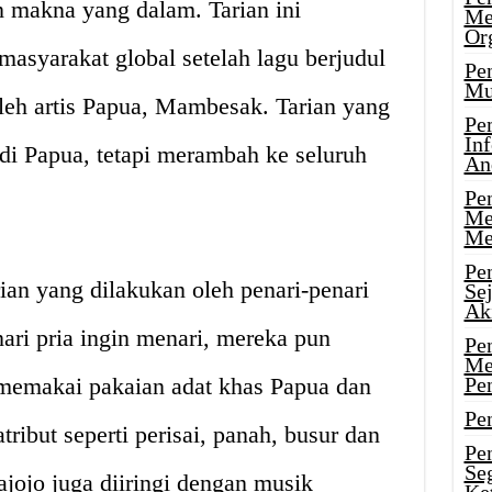
n makna yang dalam. Tarian ini
Me
Or
masyarakat global setelah lagu berjudul
Pen
Mu
leh artis Papua, Mambesak. Tarian yang
Pe
In
 di Papua, tetapi merambah ke seluruh
An
Pen
Me
Me
Pe
rian yang dilakukan oleh penari-penari
Se
Ak
ri pria ingin menari, mereka pun
Pe
Me
 memakai pakaian adat khas Papua dan
Pe
Pen
but seperti perisai, panah, busur dan
Pen
Se
ajojo juga diiringi dengan musik