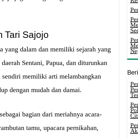
Ke
Pe
Pe
Me
Sec
 Tari Sajojo
Pen
Me
na yang dalam dan memiliki sejarah yang
Ne
ri daerah Sentani, Papua, dan diturunkan
Ber
o sendiri memiliki arti melambangkan
Pen
idup dengan mudah dan damai.
Pe
Ter
Pe
Pol
 sebagai bagian dari meriahnya acara-
Ci
Pe
nyambutan tamu, upacara pernikahan,
Ak