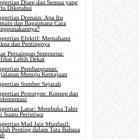
ngertian Diare dan Semua yang
rlu Diketahui
ngertian Domain: Apa Itu
main dan Bagaimana Cara
nggunakannya?
ngertian Efektif: Memahami
kna dan Pentingnya
sar Persaingan Sempurna:
lihat Lebih Dekat
ngertian Pembangunan:
rjalanan Menuju Kemajuan
ngertian Sumber Sejarah
ngertian Prototype: Konsep dan
plementasi
ngertian Latar: Membuka Tabir
i Suatu Peristiwa
ngertian Mad Jaiz Munfasil:
idah Penting dalam Tata Bahasa
ab