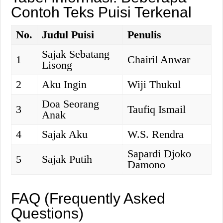
Contoh Teks Puisi Terkenal
No.
Judul Puisi
Penulis
Sajak Sebatang
1
Chairil Anwar
Lisong
2
Aku Ingin
Wiji Thukul
Doa Seorang
3
Taufiq Ismail
Anak
4
Sajak Aku
W.S. Rendra
Sapardi Djoko
5
Sajak Putih
Damono
FAQ (Frequently Asked
Questions)