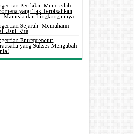
ngertian Perilaku: Membedah
nomena yang Tak Terpisahkan
ri Manusia dan Lingkungannya
ngertian Sejarah: Memahami
al Usul Kita
gertian Entrepreneur:
rausaha yang Sukses Mengubah
nia!