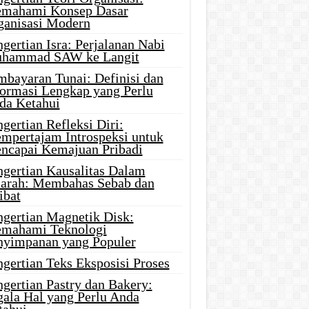
mahami Konsep Dasar
ganisasi Modern
gertian Isra: Perjalanan Nabi
hammad SAW ke Langit
mbayaran Tunai: Definisi dan
formasi Lengkap yang Perlu
da Ketahui
gertian Refleksi Diri:
mpertajam Introspeksi untuk
ncapai Kemajuan Pribadi
ngertian Kausalitas Dalam
jarah: Membahas Sebab dan
ibat
ngertian Magnetik Disk:
mahami Teknologi
nyimpanan yang Populer
gertian Teks Eksposisi Proses
gertian Pastry dan Bakery:
gala Hal yang Perlu Anda