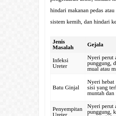
hindari makanan pedas atau
sistem kemih, dan hindari k
Jenis
Gejala
Masalah
Nyeri perut 
Infeksi
punggung, 
Ureter
mual atau m
Nyeri hebat
Batu Ginjal
sisi yang te
muntah dan
Nyeri perut 
Penyempitan
punggung, k
Ureter