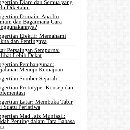
ngertian Diare dan Semua yang
rlu Diketahui
ngertian Domain: Apa Itu
main dan Bagaimana Cara
nggunakannya?
ngertian Efektif: Memahami
kna dan Pentingnya
sar Persaingan Sempurna:
lihat Lebih Dekat
ngertian Pembangunan:
rjalanan Menuju Kemajuan
ngertian Sumber Sejarah
ngertian Prototype: Konsep dan
plementasi
ngertian Latar: Membuka Tabir
i Suatu Peristiwa
ngertian Mad Jaiz Munfasil:
idah Penting dalam Tata Bahasa
ab