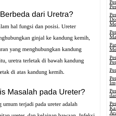
Pe
Pe
Berbeda dari Uretra?
Pe
Do
Me
alam hal fungsi dan posisi. Ureter
Pe
Ma
nghubungkan ginjal ke kandung kemih,
Pa
aluran yang menghubungkan kandung
Me
Pe
itu, uretra terletak di bawah kandung
Pe
Pe
letak di atas kandung kemih.
Pe
Im
nis Masalah pada Ureter?
Pe
dar
Pe
 umum terjadi pada ureter adalah
Ka
Ar
pitan ureter, dan kelainan bawaan. Infeksi