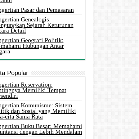
tahui
ngertian Pasar dan Pemasaran
ngertian Genealogis:
ngungkap Sejarah Keturunan
ara Detail
gertian Geografi Politik:
mahami Hubungan Antar
gara
ita Popular
gertian Reservation:
ntingnya Memiliki Tempat
sendiri
ngertian Komunisme: Sistem
itik dan Sosial yang Memiliki
ta-cita Sama Rata
ngertian Buku Besar: Memahami
untansi dengan Lebih Mendalam