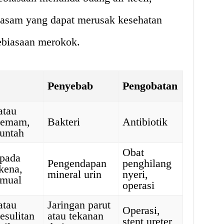
 asam yang dapat merusak kesehatan
ebiasaan merokok.
Penyebab
Pengobatan
atau
demam,
Bakteri
Antibiotik
untah
Obat
 pada
Pengendapan
penghilang
rkena,
mineral urin
nyeri,
 mual
operasi
atau
Jaringan parut
Operasi,
esulitan
atau tekanan
stent ureter