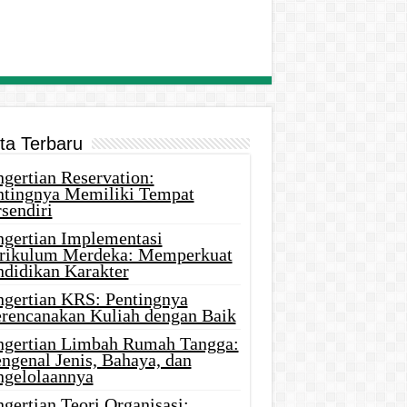
ita Terbaru
gertian Reservation:
ntingnya Memiliki Tempat
sendiri
ngertian Implementasi
rikulum Merdeka: Memperkuat
ndidikan Karakter
ngertian KRS: Pentingnya
rencanakan Kuliah dengan Baik
ngertian Limbah Rumah Tangga:
ngenal Jenis, Bahaya, dan
ngelolaannya
gertian Teori Organisasi: