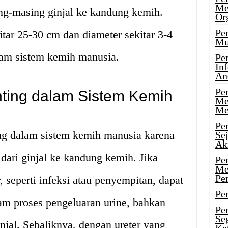
Me
ng-masing ginjal ke kandung kemih.
Or
Pen
itar 25-30 cm dan diameter sekitar 3-4
Mu
lam sistem kemih manusia.
Pe
In
An
Pen
ting dalam Sistem Kemih
Me
Me
Pe
ing dalam sistem kemih manusia karena
Se
Ak
 dari ginjal ke kandung kemih. Jika
Pe
Me
Pe
, seperti infeksi atau penyempitan, dapat
Pen
m proses pengeluaran urine, bahkan
Pen
Se
jal. Sebaliknya, dengan ureter yang