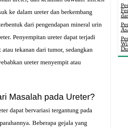
Pe
Fe
masuk ke dalam ureter dan berkembang
da
 terbentuk dari pengendapan mineral urin
Pe
As
er. Penyempitan ureter dapat terjadi
Pen
Wi
Du
t atau tekanan dari tumor, sedangkan
ebabkan ureter menyempit atau
ari Masalah pada Ureter?
ter dapat bervariasi tergantung pada
eparahannya. Beberapa gejala yang