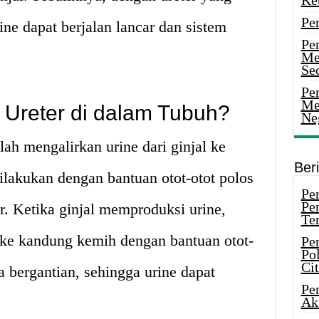
Ke
Pe
ine dapat berjalan lancar dan sistem
Pe
Me
Sec
Pen
Me
Ureter di dalam Tubuh?
Ne
lah mengalirkan urine dari ginjal ke
Ber
ilakukan dengan bantuan otot-otot polos
Pen
Pe
r. Ketika ginjal memproduksi urine,
Ter
 ke kandung kemih dengan bantuan otot-
Pe
Pol
Ci
a bergantian, sehingga urine dapat
Pe
Ak