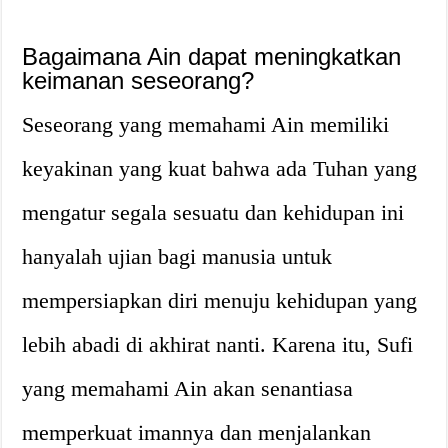
Bagaimana Ain dapat meningkatkan
keimanan seseorang?
Seseorang yang memahami Ain memiliki
keyakinan yang kuat bahwa ada Tuhan yang
mengatur segala sesuatu dan kehidupan ini
hanyalah ujian bagi manusia untuk
mempersiapkan diri menuju kehidupan yang
lebih abadi di akhirat nanti. Karena itu, Sufi
yang memahami Ain akan senantiasa
memperkuat imannya dan menjalankan