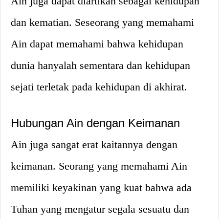
Ain juga dapat diartikan sebagai kehidupan
dan kematian. Seseorang yang memahami
Ain dapat memahami bahwa kehidupan
dunia hanyalah sementara dan kehidupan
sejati terletak pada kehidupan di akhirat.
Hubungan Ain dengan Keimanan
Ain juga sangat erat kaitannya dengan
keimanan. Seorang yang memahami Ain
memiliki keyakinan yang kuat bahwa ada
Tuhan yang mengatur segala sesuatu dan