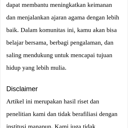
dapat membantu meningkatkan keimanan
dan menjalankan ajaran agama dengan lebih
baik. Dalam komunitas ini, kamu akan bisa
belajar bersama, berbagi pengalaman, dan
saling mendukung untuk mencapai tujuan
hidup yang lebih mulia.
Disclaimer
Artikel ini merupakan hasil riset dan
penelitian kami dan tidak berafiliasi dengan
institusi manapun. Kami juga tidak