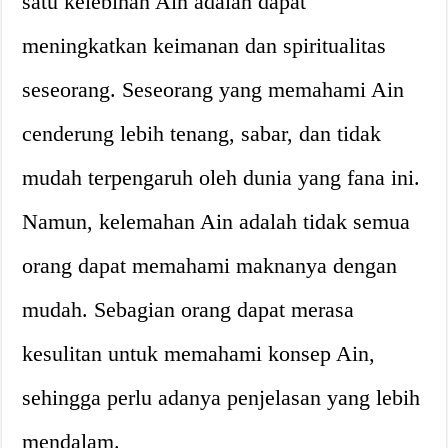
satu kelebihan Ain adalah dapat
meningkatkan keimanan dan spiritualitas
seseorang. Seseorang yang memahami Ain
cenderung lebih tenang, sabar, dan tidak
mudah terpengaruh oleh dunia yang fana ini.
Namun, kelemahan Ain adalah tidak semua
orang dapat memahami maknanya dengan
mudah. Sebagian orang dapat merasa
kesulitan untuk memahami konsep Ain,
sehingga perlu adanya penjelasan yang lebih
mendalam.