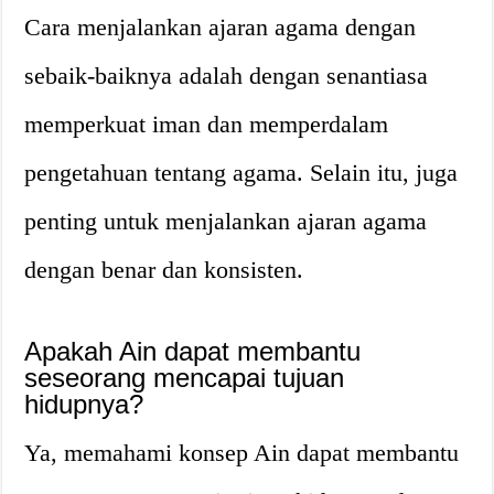
Cara menjalankan ajaran agama dengan
sebaik-baiknya adalah dengan senantiasa
memperkuat iman dan memperdalam
pengetahuan tentang agama. Selain itu, juga
penting untuk menjalankan ajaran agama
dengan benar dan konsisten.
Apakah Ain dapat membantu
seseorang mencapai tujuan
hidupnya?
Ya, memahami konsep Ain dapat membantu