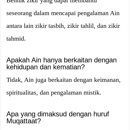
Bentuk zikir yang dapat membantu
seseorang dalam mencapai pengalaman Ain
antara lain zikir tasbih, zikir tahlil, dan zikir
tahmid.
Apakah Ain hanya berkaitan dengan
kehidupan dan kematian?
Tidak, Ain juga berkaitan dengan keimanan,
spiritualitas, dan pengalaman mistik.
Apa yang dimaksud dengan huruf
Muqattaat?