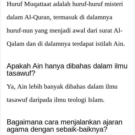
Huruf Muqattaat adalah huruf-huruf misteri
dalam Al-Quran, termasuk di dalamnya
huruf-nun yang menjadi awal dari surat Al-
Qalam dan di dalamnya terdapat istilah Ain.
Apakah Ain hanya dibahas dalam ilmu
tasawuf?
Ya, Ain lebih banyak dibahas dalam ilmu
tasawuf daripada ilmu teologi Islam.
Bagaimana cara menjalankan ajaran
agama dengan sebaik-baiknya?