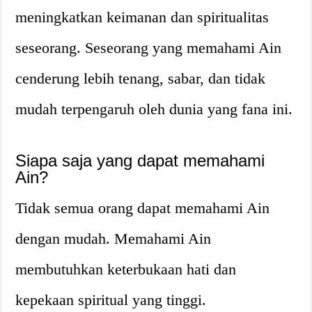
meningkatkan keimanan dan spiritualitas
seseorang. Seseorang yang memahami Ain
cenderung lebih tenang, sabar, dan tidak
mudah terpengaruh oleh dunia yang fana ini.
Siapa saja yang dapat memahami
Ain?
Tidak semua orang dapat memahami Ain
dengan mudah. Memahami Ain
membutuhkan keterbukaan hati dan
kepekaan spiritual yang tinggi.