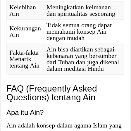
Kelebihan
Meningkatkan keimanan
Ain
dan spiritualitas seseorang
Tidak semua orang dapat
Kekurangan
memahami konsep Ain
Ain
dengan mudah
Ain bisa diartikan sebagai
Fakta-fakta
kebenaran yang bersumber
Menarik
dari Tuhan dan juga dikenal
tentang Ain
dalam meditasi Hindu
FAQ (Frequently Asked
Questions) tentang Ain
Apa itu Ain?
Ain adalah konsep dalam agama Islam yang