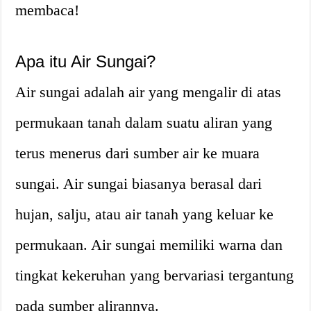
membaca!
Apa itu Air Sungai?
Air sungai adalah air yang mengalir di atas
permukaan tanah dalam suatu aliran yang
terus menerus dari sumber air ke muara
sungai. Air sungai biasanya berasal dari
hujan, salju, atau air tanah yang keluar ke
permukaan. Air sungai memiliki warna dan
tingkat kekeruhan yang bervariasi tergantung
pada sumber alirannya.