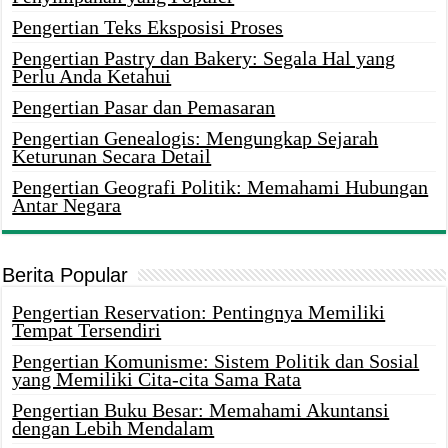
Pengertian Teks Eksposisi Proses
Pengertian Pastry dan Bakery: Segala Hal yang
Perlu Anda Ketahui
Pengertian Pasar dan Pemasaran
Pengertian Genealogis: Mengungkap Sejarah
Keturunan Secara Detail
Pengertian Geografi Politik: Memahami Hubungan
Antar Negara
Berita Popular
Pengertian Reservation: Pentingnya Memiliki
Tempat Tersendiri
Pengertian Komunisme: Sistem Politik dan Sosial
yang Memiliki Cita-cita Sama Rata
Pengertian Buku Besar: Memahami Akuntansi
dengan Lebih Mendalam