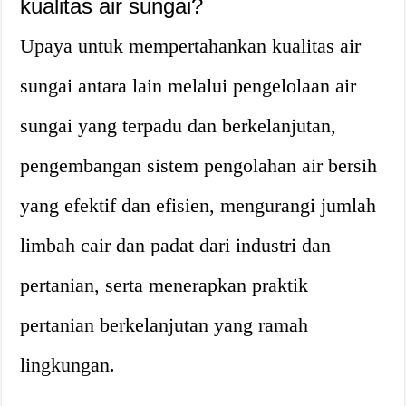
kualitas air sungai?
Upaya untuk mempertahankan kualitas air
sungai antara lain melalui pengelolaan air
sungai yang terpadu dan berkelanjutan,
pengembangan sistem pengolahan air bersih
yang efektif dan efisien, mengurangi jumlah
limbah cair dan padat dari industri dan
pertanian, serta menerapkan praktik
pertanian berkelanjutan yang ramah
lingkungan.