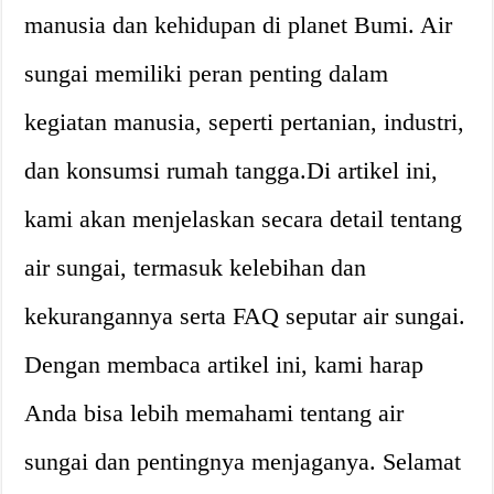
manusia dan kehidupan di planet Bumi. Air
sungai memiliki peran penting dalam
kegiatan manusia, seperti pertanian, industri,
dan konsumsi rumah tangga.Di artikel ini,
kami akan menjelaskan secara detail tentang
air sungai, termasuk kelebihan dan
kekurangannya serta FAQ seputar air sungai.
Dengan membaca artikel ini, kami harap
Anda bisa lebih memahami tentang air
sungai dan pentingnya menjaganya. Selamat