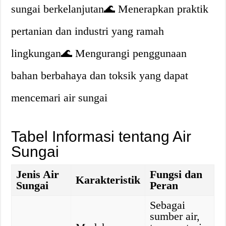
sungai berkelanjutan🌊 Menerapkan praktik
pertanian dan industri yang ramah
lingkungan🌊 Mengurangi penggunaan
bahan berbahaya dan toksik yang dapat
mencemari air sungai
Tabel Informasi tentang Air
Sungai
Jenis Air
Fungsi dan
Karakteristik
Sungai
Peran
Sebagai
sumber air,