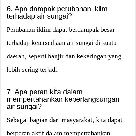
6. Apa dampak perubahan iklim
terhadap air sungai?
Perubahan iklim dapat berdampak besar
terhadap ketersediaan air sungai di suatu
daerah, seperti banjir dan kekeringan yang
lebih sering terjadi.
7. Apa peran kita dalam
mempertahankan keberlangsungan
air sungai?
Sebagai bagian dari masyarakat, kita dapat
berperan aktif dalam mempertahankan