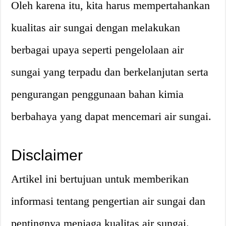
Oleh karena itu, kita harus mempertahankan
kualitas air sungai dengan melakukan
berbagai upaya seperti pengelolaan air
sungai yang terpadu dan berkelanjutan serta
pengurangan penggunaan bahan kimia
berbahaya yang dapat mencemari air sungai.
Disclaimer
Artikel ini bertujuan untuk memberikan
informasi tentang pengertian air sungai dan
pentingnya menjaga kualitas air sungai.