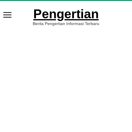
Pengertian
Berita Pengertian Informasi Terbaru