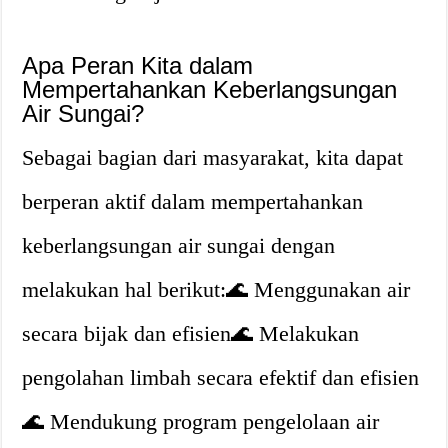
Apa Peran Kita dalam
Mempertahankan Keberlangsungan
Air Sungai?
Sebagai bagian dari masyarakat, kita dapat
berperan aktif dalam mempertahankan
keberlangsungan air sungai dengan
melakukan hal berikut:🌊 Menggunakan air
secara bijak dan efisien🌊 Melakukan
pengolahan limbah secara efektif dan efisien
🌊 Mendukung program pengelolaan air