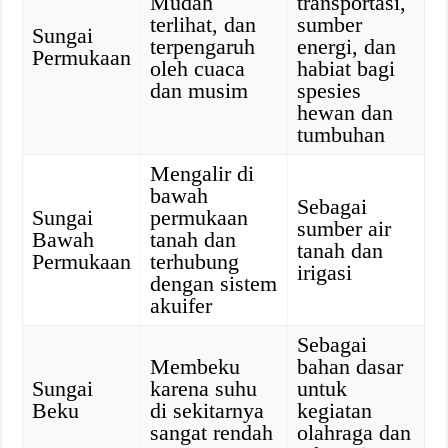
Mudah
transportasi,
terlihat, dan
sumber
Sungai
terpengaruh
energi, dan
Permukaan
oleh cuaca
habiat bagi
dan musim
spesies
hewan dan
tumbuhan
Mengalir di
bawah
Sebagai
Sungai
permukaan
sumber air
Bawah
tanah dan
tanah dan
Permukaan
terhubung
irigasi
dengan sistem
akuifer
Sebagai
Membeku
bahan dasar
Sungai
karena suhu
untuk
Beku
di sekitarnya
kegiatan
sangat rendah
olahraga dan