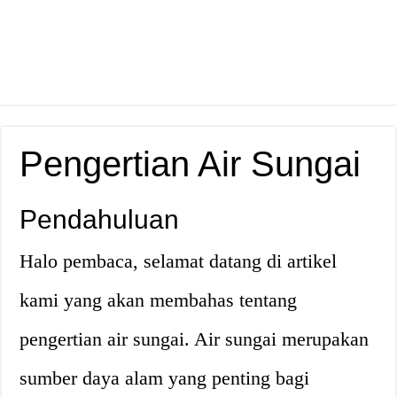
Pengertian Air Sungai
Pendahuluan
Halo pembaca, selamat datang di artikel
kami yang akan membahas tentang
pengertian air sungai. Air sungai merupakan
sumber daya alam yang penting bagi