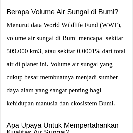
Berapa Volume Air Sungai di Bumi?
Menurut data World Wildlife Fund (WWF),
volume air sungai di Bumi mencapai sekitar
509.000 km3, atau sekitar 0,0001% dari total
air di planet ini. Volume air sungai yang
cukup besar membuatnya menjadi sumber
daya alam yang sangat penting bagi
kehidupan manusia dan ekosistem Bumi.
Apa Upaya Untuk Mempertahankan
Kualitas Air Sungai?