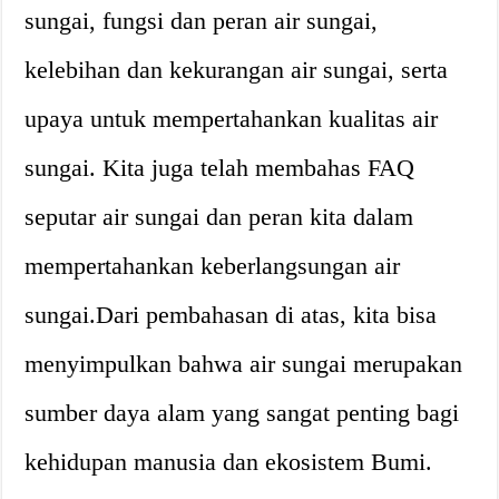
sungai, fungsi dan peran air sungai,
kelebihan dan kekurangan air sungai, serta
upaya untuk mempertahankan kualitas air
sungai. Kita juga telah membahas FAQ
seputar air sungai dan peran kita dalam
mempertahankan keberlangsungan air
sungai.Dari pembahasan di atas, kita bisa
menyimpulkan bahwa air sungai merupakan
sumber daya alam yang sangat penting bagi
kehidupan manusia dan ekosistem Bumi.