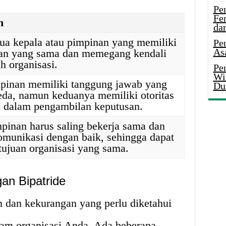
Pe
Fe
n
da
dua kepala atau pimpinan yang memiliki
Pe
As
n yang sama dan memegang kendali
uh organisasi.
Pen
Wi
mpinan memiliki tanggung jawab yang
Du
eda, namun keduanya memiliki otoritas
 dalam pengambilan keputusan.
pinan harus saling bekerja sama dan
omunikasi dengan baik, sehingga dapat
tujuan organisasi yang sama.
an Bipatride
n dan kekurangan yang perlu diketahui
am organisasi Anda. Ada beberapa