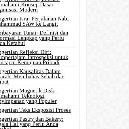
mahami Konsep Dasar
ganisasi Modern
gertian Isra: Perjalanan Nabi
hammad SAW ke Langit
mbayaran Tunai: Definisi dan
formasi Lengkap yang Perlu
da Ketahui
gertian Refleksi Diri:
mpertajam Introspeksi untuk
ncapai Kemajuan Pribadi
ngertian Kausalitas Dalam
jarah: Membahas Sebab dan
ibat
ngertian Magnetik Disk:
mahami Teknologi
nyimpanan yang Populer
gertian Teks Eksposisi Proses
gertian Pastry dan Bakery:
gala Hal yang Perlu Anda