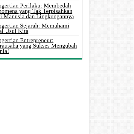
ngertian Perilaku: Membedah
nomena yang Tak Terpisahkan
ri Manusia dan Lingkungannya
ngertian Sejarah: Memahami
al Usul Kita
gertian Entrepreneur:
rausaha yang Sukses Mengubah
nia!