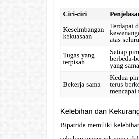
Ciri-ciri
Penjelasa
Terdapat 
Keseimbangan
kewenanga
kekuasaan
atas selur
Setiap pi
Tugas yang
berbeda-b
terpisah
yang sama
Kedua pim
Bekerja sama
terus berk
mencapai 
Kelebihan dan Kekurang
Bipatride memiliki kelebiha
sebelum menerapkannya dal