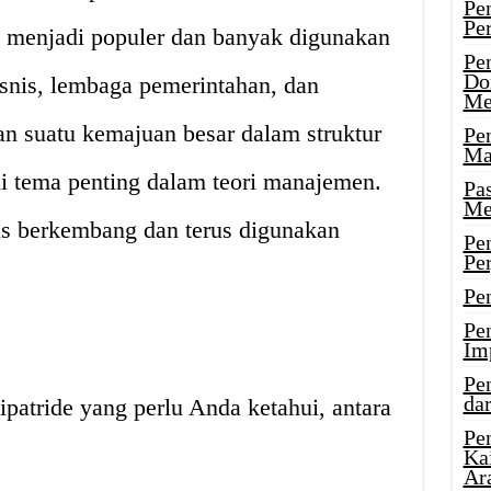
Pe
Pe
n menjadi populer dan banyak digunakan
Pe
Do
isnis, lembaga pemerintahan, dan
Me
an suatu kemajuan besar dalam struktur
Pe
Ma
di tema penting dalam teori manajemen.
Pa
Me
erus berkembang dan terus digunakan
Pe
Pe
Pe
Pe
Im
Pe
dar
Bipatride yang perlu Anda ketahui, antara
Pe
Ka
Ar