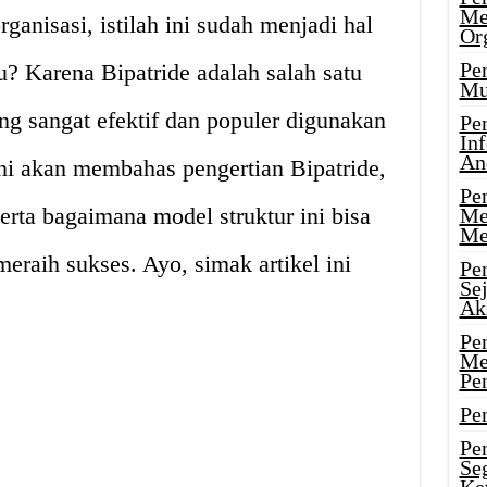
Me
rganisasi, istilah ini sudah menjadi hal
Or
Pen
 Karena Bipatride adalah salah satu
Mu
ang sangat efektif dan populer digunakan
Pe
In
An
 ini akan membahas pengertian Bipatride,
Pen
erta bagaimana model struktur ini bisa
Me
Me
raih sukses. Ayo, simak artikel ini
Pe
Se
Ak
Pe
Me
Pe
Pen
Pen
Se