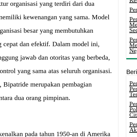
Ke
tur organisasi yang terdiri dari dua
Pe
 memiliki kewenangan yang sama. Model
Pe
Me
organisasi besar yang membutuhkan
Sec
Pen
cepat dan efektif. Dalam model ini,
Me
Ne
nggung jawab dan otoritas yang berbeda,
trol yang sama atas seluruh organisasi.
Ber
Pen
, Bipatride merupakan pembagian
Pe
Ter
tara dua orang pimpinan.
Pe
Pol
Ci
Pe
Ak
rkenalkan pada tahun 1950-an di Amerika