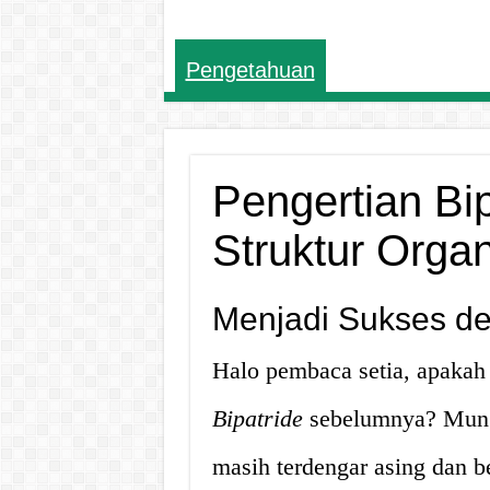
Pengetahuan
Pengertian Bi
Struktur Organ
Menjadi Sukses d
Halo pembaca setia, apakah
Bipatride
sebelumnya? Mungki
masih terdengar asing dan b