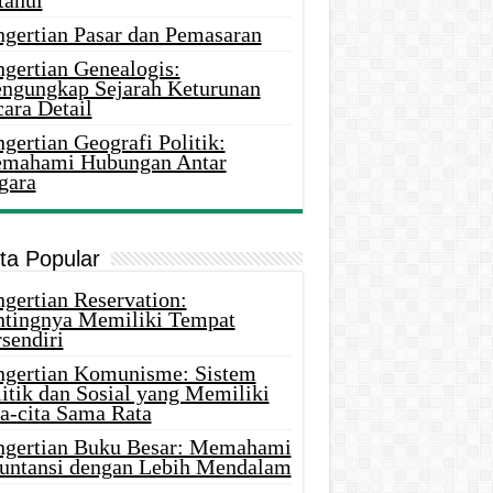
tahui
ngertian Pasar dan Pemasaran
ngertian Genealogis:
ngungkap Sejarah Keturunan
ara Detail
gertian Geografi Politik:
mahami Hubungan Antar
gara
ita Popular
gertian Reservation:
ntingnya Memiliki Tempat
sendiri
ngertian Komunisme: Sistem
itik dan Sosial yang Memiliki
ta-cita Sama Rata
ngertian Buku Besar: Memahami
untansi dengan Lebih Mendalam