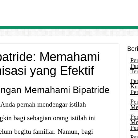
Ber
patride: Memahami
Pen
Pe
isasi yang Efektif
Ter
Pe
Ku
engan Memahami Bipatride
Pe
Pe
 Anda pernah mendengar istilah
Me
Pe
n bagi sebagian orang istilah ini
Me
Pe
elum begitu familiar. Namun, bagi
Pen