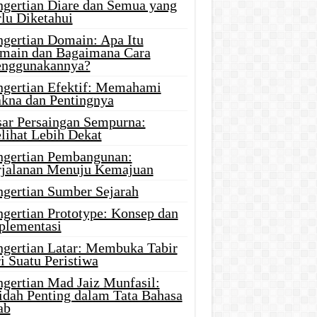
ngertian Diare dan Semua yang
rlu Diketahui
ngertian Domain: Apa Itu
main dan Bagaimana Cara
nggunakannya?
ngertian Efektif: Memahami
kna dan Pentingnya
sar Persaingan Sempurna:
lihat Lebih Dekat
ngertian Pembangunan:
rjalanan Menuju Kemajuan
ngertian Sumber Sejarah
ngertian Prototype: Konsep dan
plementasi
ngertian Latar: Membuka Tabir
i Suatu Peristiwa
ngertian Mad Jaiz Munfasil:
idah Penting dalam Tata Bahasa
ab