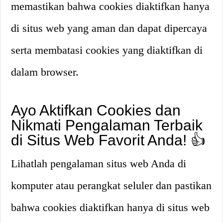
memastikan bahwa cookies diaktifkan hanya
di situs web yang aman dan dapat dipercaya
serta membatasi cookies yang diaktifkan di
dalam browser.
Ayo Aktifkan Cookies dan
Nikmati Pengalaman Terbaik
di Situs Web Favorit Anda! 👍
Lihatlah pengalaman situs web Anda di
komputer atau perangkat seluler dan pastikan
bahwa cookies diaktifkan hanya di situs web