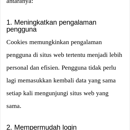
antaranya:
1. Meningkatkan pengalaman
pengguna
Cookies memungkinkan pengalaman
pengguna di situs web tertentu menjadi lebih
personal dan efisien. Pengguna tidak perlu
lagi memasukkan kembali data yang sama
setiap kali mengunjungi situs web yang
sama.
2. Mempermudah login