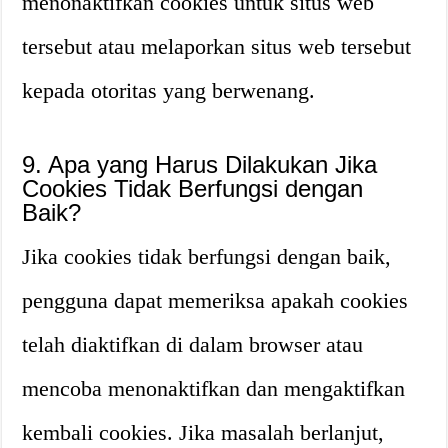
menonaktifkan cookies untuk situs web
tersebut atau melaporkan situs web tersebut
kepada otoritas yang berwenang.
9. Apa yang Harus Dilakukan Jika
Cookies Tidak Berfungsi dengan
Baik?
Jika cookies tidak berfungsi dengan baik,
pengguna dapat memeriksa apakah cookies
telah diaktifkan di dalam browser atau
mencoba menonaktifkan dan mengaktifkan
kembali cookies. Jika masalah berlanjut,