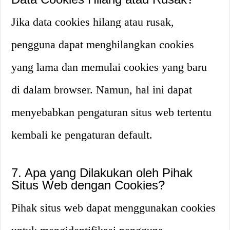
Jika data cookies hilang atau rusak,
pengguna dapat menghilangkan cookies
yang lama dan memulai cookies yang baru
di dalam browser. Namun, hal ini dapat
menyebabkan pengaturan situs web tertentu
kembali ke pengaturan default.
7. Apa yang Dilakukan oleh Pihak
Situs Web dengan Cookies?
Pihak situs web dapat menggunakan cookies