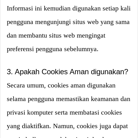
Informasi ini kemudian digunakan setiap kali
pengguna mengunjungi situs web yang sama
dan membantu situs web mengingat
preferensi pengguna sebelumnya.
3. Apakah Cookies Aman digunakan?
Secara umum, cookies aman digunakan
selama pengguna memastikan keamanan dan
privasi komputer serta membatasi cookies
yang diaktifkan. Namun, cookies juga dapat