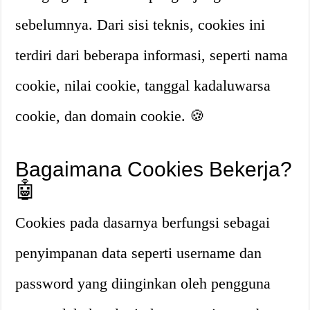
sebelumnya. Dari sisi teknis, cookies ini
terdiri dari beberapa informasi, seperti nama
cookie, nilai cookie, tanggal kadaluwarsa
cookie, dan domain cookie. 🍪
Bagaimana Cookies Bekerja?
🤖
Cookies pada dasarnya berfungsi sebagai
penyimpanan data seperti username dan
password yang diinginkan oleh pengguna