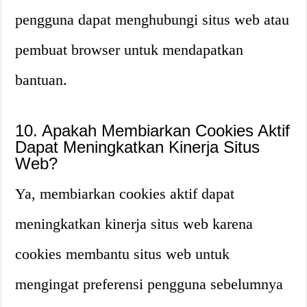
pengguna dapat menghubungi situs web atau
pembuat browser untuk mendapatkan
bantuan.
10. Apakah Membiarkan Cookies Aktif
Dapat Meningkatkan Kinerja Situs
Web?
Ya, membiarkan cookies aktif dapat
meningkatkan kinerja situs web karena
cookies membantu situs web untuk
mengingat preferensi pengguna sebelumnya