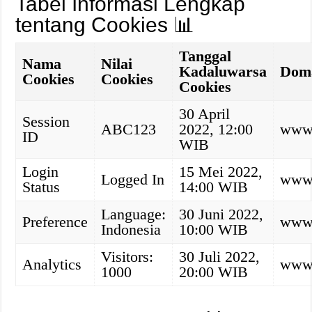
Tabel Informasi Lengkap
tentang Cookies 📊
Tanggal
Nama
Nilai
Kadaluwarsa
Doma
Cookies
Cookies
Cookies
30 April
Session
ABC123
2022, 12:00
www.
ID
WIB
Login
15 Mei 2022,
Logged In
www.
Status
14:00 WIB
Language:
30 Juni 2022,
Preference
www.
Indonesia
10:00 WIB
Visitors:
30 Juli 2022,
Analytics
www.
1000
20:00 WIB