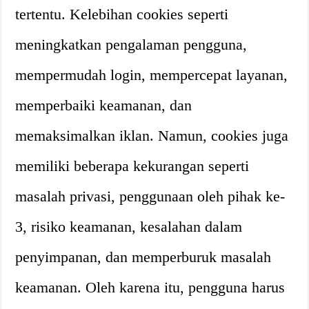
tertentu. Kelebihan cookies seperti
meningkatkan pengalaman pengguna,
mempermudah login, mempercepat layanan,
memperbaiki keamanan, dan
memaksimalkan iklan. Namun, cookies juga
memiliki beberapa kekurangan seperti
masalah privasi, penggunaan oleh pihak ke-
3, risiko keamanan, kesalahan dalam
penyimpanan, dan memperburuk masalah
keamanan. Oleh karena itu, pengguna harus