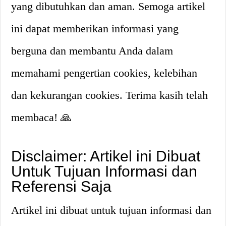
yang dibutuhkan dan aman. Semoga artikel
ini dapat memberikan informasi yang
berguna dan membantu Anda dalam
memahami pengertian cookies, kelebihan
dan kekurangan cookies. Terima kasih telah
membaca! 🙏
Disclaimer: Artikel ini Dibuat
Untuk Tujuan Informasi dan
Referensi Saja
Artikel ini dibuat untuk tujuan informasi dan