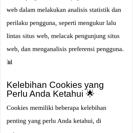
web dalam melakukan analisis statistik dan
perilaku pengguna, seperti mengukur lalu
lintas situs web, melacak pengunjung situs
web, dan menganalisis preferensi pengguna.
📊
Kelebihan Cookies yang
Perlu Anda Ketahui 🌟
Cookies memiliki beberapa kelebihan
penting yang perlu Anda ketahui, di