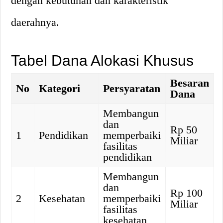
dengan kebutuhan dan karakteristik
daerahnya.
Tabel Dana Alokasi Khusus
Besaran
No
Kategori
Persyaratan
Dana
Membangun
dan
Rp 50
1
Pendidikan
memperbaiki
Miliar
fasilitas
pendidikan
Membangun
dan
Rp 100
2
Kesehatan
memperbaiki
Miliar
fasilitas
kesehatan