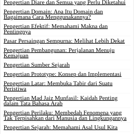
Pengertian Diare dan Semua yang Perlu Diketahui
Pengertian Domain: Apa Itu Domain dan
Bagaimana Cara Menggunakannya?
Pengertian Efektif: Memahami Makna dan
Pentingnya
Pasar Persaingan Sempurna: Melihat Lebih Dekat
Pengertian Pembangunan: Perjalanan Menuju
Kemajuan
Pengertian Sumber Sejarah
Pengertian Prototype: Konsep dan Implementasi
Pengertian Latar: Membuka Tabir dari Suatu
Peristiwa
Pengertian Mad Jaiz Munfasil: Kaidah Penting
dalam Tata Bahasa Arab
Pengertian Perilaku: Membedah Fenomena yang
Tak Terpisahkan dari Manusia dan Lingkungannya
Pengertian Sejarah: Memahami Asal Usul Kita