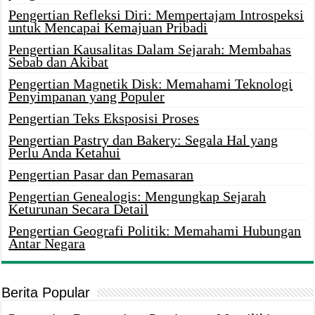
Pengertian Refleksi Diri: Mempertajam Introspeksi
untuk Mencapai Kemajuan Pribadi
Pengertian Kausalitas Dalam Sejarah: Membahas
Sebab dan Akibat
Pengertian Magnetik Disk: Memahami Teknologi
Penyimpanan yang Populer
Pengertian Teks Eksposisi Proses
Pengertian Pastry dan Bakery: Segala Hal yang
Perlu Anda Ketahui
Pengertian Pasar dan Pemasaran
Pengertian Genealogis: Mengungkap Sejarah
Keturunan Secara Detail
Pengertian Geografi Politik: Memahami Hubungan
Antar Negara
Berita Popular