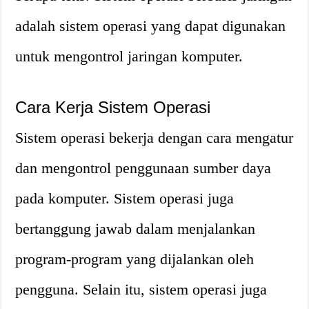
adalah sistem operasi yang dapat digunakan
untuk mengontrol jaringan komputer.
Cara Kerja Sistem Operasi
Sistem operasi bekerja dengan cara mengatur
dan mengontrol penggunaan sumber daya
pada komputer. Sistem operasi juga
bertanggung jawab dalam menjalankan
program-program yang dijalankan oleh
pengguna. Selain itu, sistem operasi juga