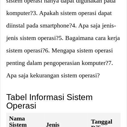
sistem operasi hanya dapat digunakan pada
komputer?3. Apakah sistem operasi dapat
diinstal pada smartphone?4. Apa saja jenis-
jenis sistem operasi?5. Bagaimana cara kerja
sistem operasi?6. Mengapa sistem operasi
penting dalam pengoperasian komputer?7.
Apa saja kekurangan sistem operasi?
Tabel Informasi Sistem
Operasi
Nama
Tanggal
Sistem
Jenis