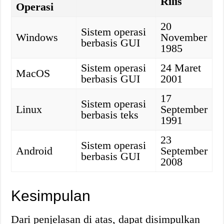
Rilis
Operasi
20
Sistem operasi
Windows
November
berbasis GUI
1985
Sistem operasi
24 Maret
MacOS
berbasis GUI
2001
17
Sistem operasi
Linux
September
berbasis teks
1991
23
Sistem operasi
Android
September
berbasis GUI
2008
Kesimpulan
Dari penjelasan di atas, dapat disimpulkan