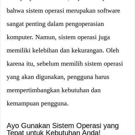
bahwa sistem operasi merupakan software
sangat penting dalam pengoperasian
komputer. Namun, sistem operasi juga
memiliki kelebihan dan kekurangan. Oleh
karena itu, sebelum memilih sistem operasi
yang akan digunakan, pengguna harus
mempertimbangkan kebutuhan dan
kemampuan pengguna.
Ayo Gunakan Sistem Operasi yang
Tepat untuk Kebutuhan Anda!