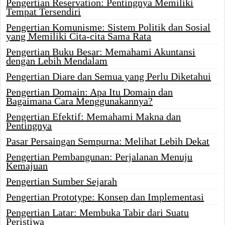
Pengertian Reservation: Pentingnya Memiliki
Tempat Tersendiri
Pengertian Komunisme: Sistem Politik dan Sosial
yang Memiliki Cita-cita Sama Rata
Pengertian Buku Besar: Memahami Akuntansi
dengan Lebih Mendalam
Pengertian Diare dan Semua yang Perlu Diketahui
Pengertian Domain: Apa Itu Domain dan
Bagaimana Cara Menggunakannya?
Pengertian Efektif: Memahami Makna dan
Pentingnya
Pasar Persaingan Sempurna: Melihat Lebih Dekat
Pengertian Pembangunan: Perjalanan Menuju
Kemajuan
Pengertian Sumber Sejarah
Pengertian Prototype: Konsep dan Implementasi
Pengertian Latar: Membuka Tabir dari Suatu
Peristiwa