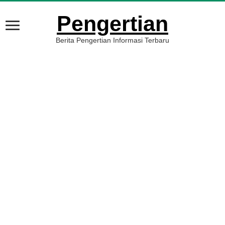
Pengertian
Berita Pengertian Informasi Terbaru