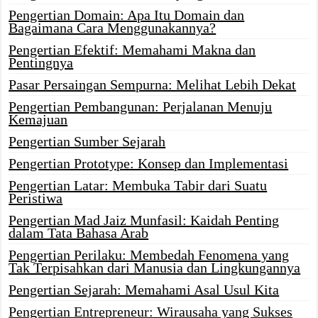
Pengertian Domain: Apa Itu Domain dan
Bagaimana Cara Menggunakannya?
Pengertian Efektif: Memahami Makna dan
Pentingnya
Pasar Persaingan Sempurna: Melihat Lebih Dekat
Pengertian Pembangunan: Perjalanan Menuju
Kemajuan
Pengertian Sumber Sejarah
Pengertian Prototype: Konsep dan Implementasi
Pengertian Latar: Membuka Tabir dari Suatu
Peristiwa
Pengertian Mad Jaiz Munfasil: Kaidah Penting
dalam Tata Bahasa Arab
Pengertian Perilaku: Membedah Fenomena yang
Tak Terpisahkan dari Manusia dan Lingkungannya
Pengertian Sejarah: Memahami Asal Usul Kita
Pengertian Entrepreneur: Wirausaha yang Sukses