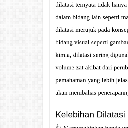
dilatasi ternyata tidak hany
dalam bidang lain seperti 
dilatasi merujuk pada konse
bidang visual seperti gamba
kimia, dilatasi sering digu
volume zat akibat dari per
pemahaman yang lebih jelas m
akan membahas penerapannya
Kelebihan Dilatasi
👍 Memungkinkan benda unt