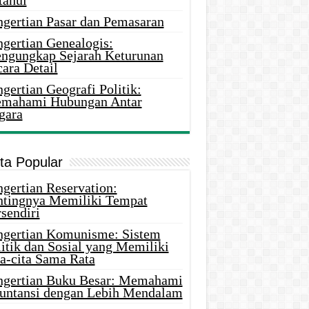
tahui
ngertian Pasar dan Pemasaran
ngertian Genealogis:
ngungkap Sejarah Keturunan
ara Detail
gertian Geografi Politik:
mahami Hubungan Antar
gara
ita Popular
gertian Reservation:
ntingnya Memiliki Tempat
sendiri
ngertian Komunisme: Sistem
itik dan Sosial yang Memiliki
ta-cita Sama Rata
ngertian Buku Besar: Memahami
untansi dengan Lebih Mendalam