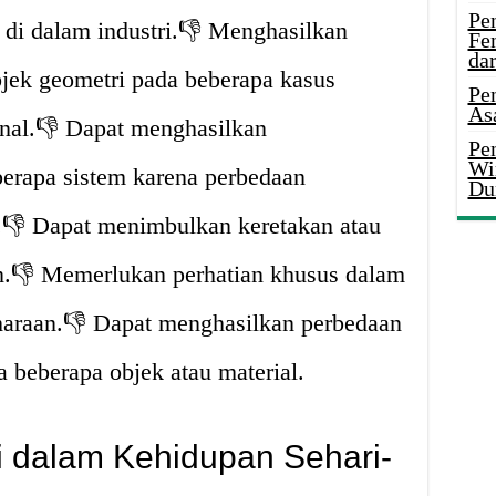
Pe
 di dalam industri.👎 Menghasilkan
Fe
da
bjek geometri pada beberapa kasus
Pe
As
ional.👎 Dapat menghasilkan
Pen
Wi
erapa sistem karena perbedaan
Du
a.👎 Dapat menimbulkan keretakan atau
an.👎 Memerlukan perhatian khusus dalam
haraan.👎 Dapat menghasilkan perbedaan
a beberapa objek atau material.
i dalam Kehidupan Sehari-