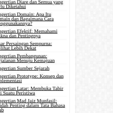
ngertian Diare dan Semua yang
rlu Diketahui
ngertian Domain: Apa Itu
main dan Bagaimana Cara
nggunakannya?
ngertian Efektif: Memahami
kna dan Pentingnya
sar Persaingan Sempurna:
lihat Lebih Dekat
ngertian Pembangunan:
rjalanan Menuju Kemajuan
ngertian Sumber Sejarah
ngertian Prototype: Konsep dan
plementasi
ngertian Latar: Membuka Tabir
i Suatu Peristiwa
ngertian Mad Jaiz Munfasil:
idah Penting dalam Tata Bahasa
ab