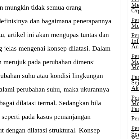
Me
un mungkin tidak semua orang
Or
Pen
efinisinya dan bagaimana penerapannya
Mu
tu, artikel ini akan mengupas tuntas dan
Pe
In
An
jelas mengenai konsep dilatasi. Dalam
Pen
san merujuk pada perubahan dimensi
Me
Me
rubahan suhu atau kondisi lingkungan
Pe
Se
Ak
galami perubahan suhu, maka ukurannya
Pe
agai dilatasi termal. Sedangkan bila
Me
Pe
 seperti pada kasus pemanjangan
Pen
Pen
ut dengan dilatasi struktural. Konsep
Se