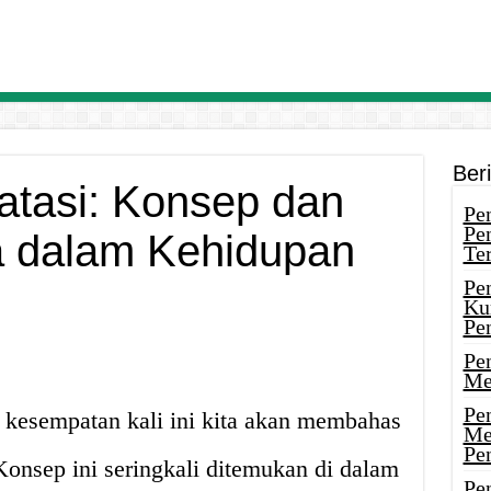
Ber
latasi: Konsep dan
Pen
Pe
 dalam Kehidupan
Ter
Pe
Ku
Pe
Pe
Me
Pe
 kesempatan kali ini kita akan membahas
Me
Pe
 Konsep ini seringkali ditemukan di dalam
Pen