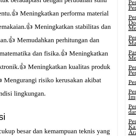
Pe
Pe
tentu.👍 Meningkatkan performa material
Pe
Do
makaian.👍 Meningkatkan stabilitas dan
Me
Pe
unan.👍 Memudahkan perhitungan dan
Ma
Pa
matematika dan fisika.👍 Meningkatkan
Me
lektronik.👍 Meningkatkan kualitas produk
Pe
Pe
 Mengurangi risiko kerusakan akibat
Pe
Pe
ndisi lingkungan.
Im
Pe
dar
si
Pe
Ka
cukup besar dan kemampuan teknis yang
Ar