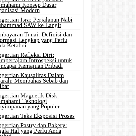
mahami Konsep Dasar
ganisasi Modern
gertian Isra: Perjalanan Nabi
hammad SAW ke Langit
mbayaran Tunai: Definisi dan
formasi Lengkap yang Perlu
da Ketahui
gertian Refleksi Diri:
mpertajam Introspeksi untuk
ncapai Kemajuan Pribadi
ngertian Kausalitas Dalam
jarah: Membahas Sebab dan
ibat
ngertian Magnetik Disk:
mahami Teknologi
nyimpanan yang Populer
gertian Teks Eksposisi Proses
gertian Pastry dan Bakery:
gala Hal yang Perlu Anda