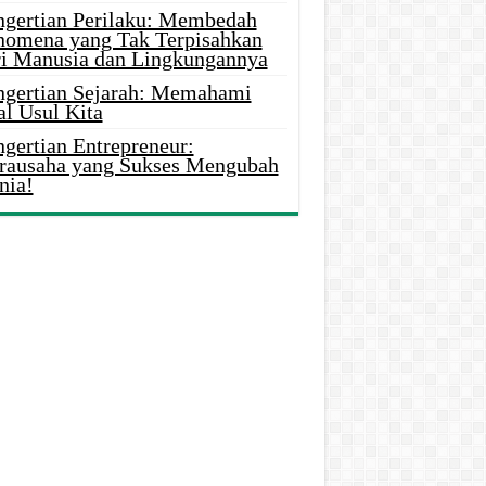
ngertian Perilaku: Membedah
nomena yang Tak Terpisahkan
ri Manusia dan Lingkungannya
ngertian Sejarah: Memahami
al Usul Kita
gertian Entrepreneur:
rausaha yang Sukses Mengubah
nia!