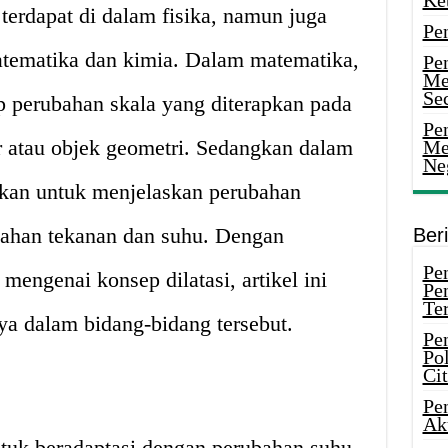
Ke
a terdapat di dalam fisika, namun juga
Pe
matematika dan kimia. Dalam matematika,
Pe
Me
Sec
p perubahan skala yang diterapkan pada
Pen
r atau objek geometri. Sedangkan dalam
Me
Ne
nakan untuk menjelaskan perubahan
ubahan tekanan dan suhu. Dengan
Ber
Pen
engenai konsep dilatasi, artikel ini
Pe
Ter
 dalam bidang-bidang tersebut.
Pe
Pol
Ci
Pe
Ak
uk beradaptasi dengan perubahan suhu