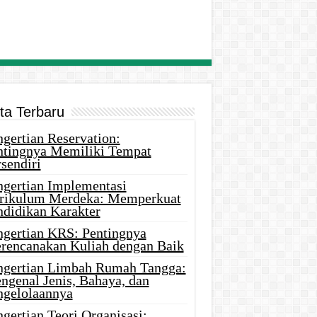
ita Terbaru
gertian Reservation:
ntingnya Memiliki Tempat
sendiri
ngertian Implementasi
rikulum Merdeka: Memperkuat
ndidikan Karakter
ngertian KRS: Pentingnya
rencanakan Kuliah dengan Baik
ngertian Limbah Rumah Tangga:
ngenal Jenis, Bahaya, dan
ngelolaannya
gertian Teori Organisasi: