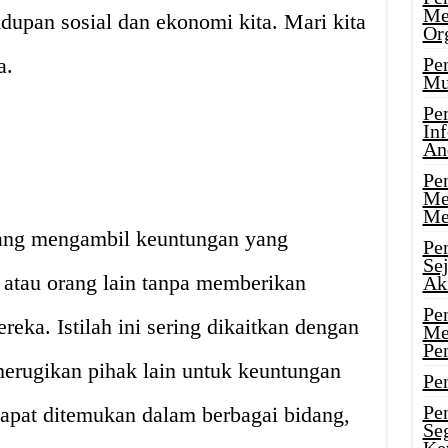
Me
upan sosial dan ekonomi kita. Mari kita
Or
a.
Pen
Mu
Pe
In
An
Pen
Me
Me
 yang mengambil keuntungan yang
Pe
Se
 atau orang lain tanpa memberikan
Ak
Pe
eka. Istilah ini sering dikaitkan dengan
Me
Pe
 merugikan pihak lain untuk keuntungan
Pen
Pen
 dapat ditemukan dalam berbagai bidang,
Se