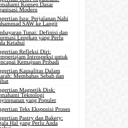
mahami Konsep Dasar
ganisasi Modern
gertian Isra: Perjalanan Nabi
hammad SAW ke Langit
mbayaran Tunai: Definisi dan
formasi Lengkap yang Perlu
da Ketahui
gertian Refleksi Diri:
mpertajam Introspeksi untuk
ncapai Kemajuan Pribadi
ngertian Kausalitas Dalam
jarah: Membahas Sebab dan
ibat
ngertian Magnetik Disk:
mahami Teknologi
nyimpanan yang Populer
gertian Teks Eksposisi Proses
gertian Pastry dan Bakery:
gala Hal yang Perlu Anda