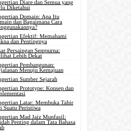
ngertian Diare dan Semua yang
rlu Diketahui
ngertian Domain: Apa Itu
main dan Bagaimana Cara
nggunakannya?
ngertian Efektif: Memahami
kna dan Pentingnya
sar Persaingan Sempurna:
lihat Lebih Dekat
ngertian Pembangunan:
rjalanan Menuju Kemajuan
ngertian Sumber Sejarah
ngertian Prototype: Konsep dan
plementasi
ngertian Latar: Membuka Tabir
i Suatu Peristiwa
ngertian Mad Jaiz Munfasil:
idah Penting dalam Tata Bahasa
ab