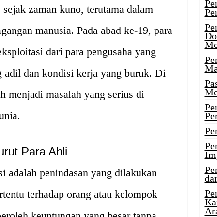
Pe
a sejak zaman kuno, terutama dalam
Pe
Pe
agangan manusia. Pada abad ke-19, para
Do
Me
eksploitasi dari para pengusaha yang
Pe
Ma
adil dan kondisi kerja yang buruk. Di
Pa
Me
ih menjadi masalah yang serius di
Pe
unia.
Pe
Pe
Pe
urut Para Ahli
Im
Pe
asi adalah penindasan yang dilakukan
dar
rtentu terhadap orang atau kelompok
Pe
Ka
Ar
eroleh keuntungan yang besar tanpa