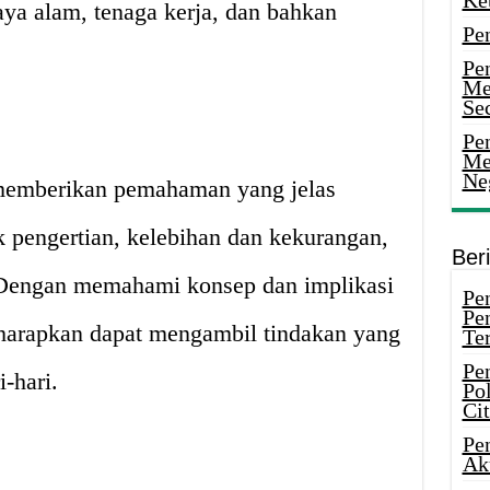
Ke
aya alam, tenaga kerja, dan bahkan
Pe
Pe
Me
Sec
Pen
Me
Ne
k memberikan pemahaman yang jelas
uk pengertian, kelebihan dan kekurangan,
Ber
 Dengan memahami konsep dan implikasi
Pen
Pe
iharapkan dapat mengambil tindakan yang
Ter
Pe
-hari.
Pol
Ci
Pe
Ak