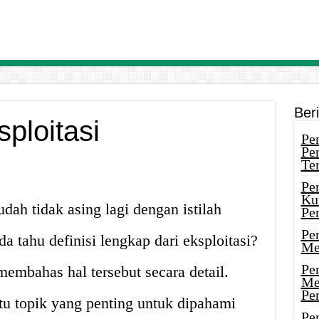
Ber
ploitasi
Pen
Pe
Ter
Pe
Ku
dah tidak asing lagi dengan istilah
Pe
Pe
da tahu definisi lengkap dari eksploitasi?
Me
Pe
 membahas hal tersebut secara detail.
Me
Pe
atu topik yang penting untuk dipahami
Pen