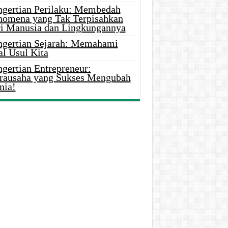
ngertian Perilaku: Membedah
nomena yang Tak Terpisahkan
ri Manusia dan Lingkungannya
ngertian Sejarah: Memahami
al Usul Kita
gertian Entrepreneur:
rausaha yang Sukses Mengubah
nia!