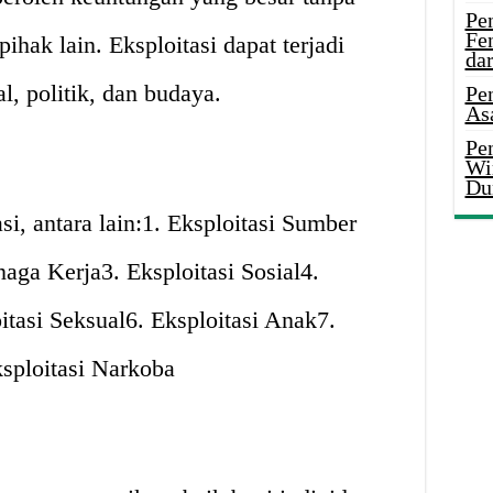
Pe
Fe
hak lain. Eksploitasi dapat terjadi
da
l, politik, dan budaya.
Pe
As
Pen
Wi
Du
si, antara lain:1. Eksploitasi Sumber
aga Kerja3. Eksploitasi Sosial4.
itasi Seksual6. Eksploitasi Anak7.
sploitasi Narkoba