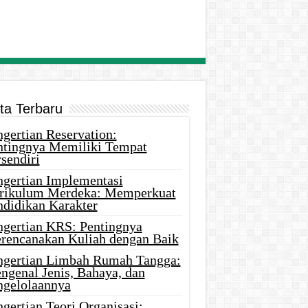
ita Terbaru
gertian Reservation:
ntingnya Memiliki Tempat
sendiri
ngertian Implementasi
rikulum Merdeka: Memperkuat
ndidikan Karakter
ngertian KRS: Pentingnya
rencanakan Kuliah dengan Baik
ngertian Limbah Rumah Tangga:
ngenal Jenis, Bahaya, dan
ngelolaannya
gertian Teori Organisasi: