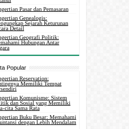
tahui
ngertian Pasar dan Pemasaran
ngertian Genealogis:
ngungkap Sejarah Keturunan
ara Detail
gertian Geografi Politik:
mahami Hubungan Antar
gara
ita Popular
gertian Reservation:
ntingnya Memiliki Tempat
sendiri
ngertian Komunisme: Sistem
itik dan Sosial yang Memiliki
ta-cita Sama Rata
ngertian Buku Besar: Memahami
untansi dengan Lebih Mendalam