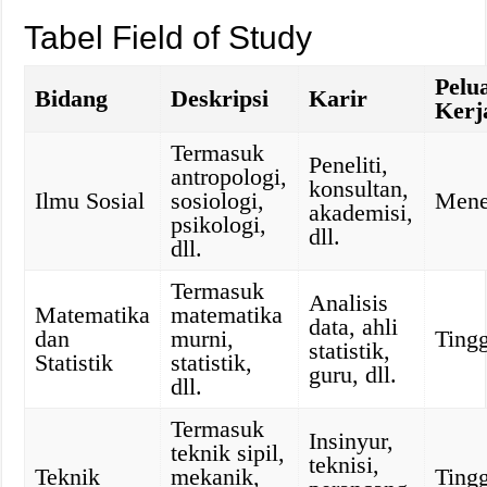
Tabel Field of Study
Pelu
Bidang
Deskripsi
Karir
Kerj
Termasuk
Peneliti,
antropologi,
konsultan,
Ilmu Sosial
sosiologi,
Mene
akademisi,
psikologi,
dll.
dll.
Termasuk
Analisis
Matematika
matematika
data, ahli
dan
murni,
Tingg
statistik,
Statistik
statistik,
guru, dll.
dll.
Termasuk
Insinyur,
teknik sipil,
teknisi,
Teknik
mekanik,
Tingg