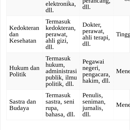
perancang,
elektronika,
dll.
dll.
Termasuk
Dokter,
Kedokteran
kedokteran,
perawat,
dan
perawat,
Tingg
ahli terapi,
Kesehatan
ahli gizi,
dll.
dll.
Termasuk
Pegawai
hukum,
Hukum dan
negeri,
administrasi
Mene
Politik
pengacara,
publik, ilmu
hakim, dll.
politik, dll.
Termasuk
Penulis,
Sastra dan
sastra, seni
seniman,
Mene
Budaya
rupa,
jurnalis,
bahasa, dll.
dll.