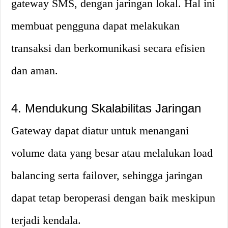
gateway SMS, dengan jaringan lokal. Hal ini
membuat pengguna dapat melakukan
transaksi dan berkomunikasi secara efisien
dan aman.
4. Mendukung Skalabilitas Jaringan
Gateway dapat diatur untuk menangani
volume data yang besar atau melalukan load
balancing serta failover, sehingga jaringan
dapat tetap beroperasi dengan baik meskipun
terjadi kendala.