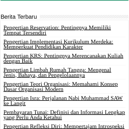
Berita Terbaru
Pengertian Reservation: Pentingnya Memiliki
Tempat Tersendiri
Pengertian Implementasi Kurikulum Merdeka:
Memperkuat Pendidikan Karakter
Pengertian KRS: Pentingnya Merencanakan Kuliah
dengan Baik
Pengertian Limbah Rumah Tangga: Mengenal
Jenis, Bahaya, dan Pengelolaannya
Pengertian Teori Organisasi: Memahami Konsep
Dasar Organisasi Modern
Pengertian Isra: Perjalanan Nabi Muhammad SAW
ke Langit
Pembayaran Tunai: Definisi dan Informasi Lengkap
yang Perlu Anda Ketahui
Pengertian Refleksi Diri: Mempertajam Introspeksi