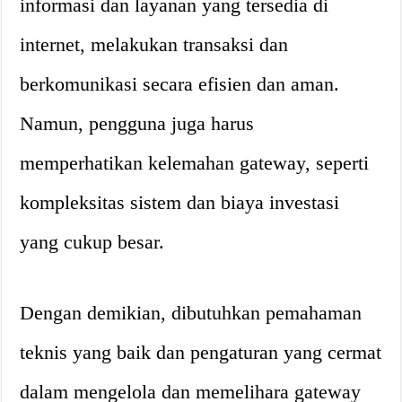
informasi dan layanan yang tersedia di
internet, melakukan transaksi dan
berkomunikasi secara efisien dan aman.
Namun, pengguna juga harus
memperhatikan kelemahan gateway, seperti
kompleksitas sistem dan biaya investasi
yang cukup besar.
Dengan demikian, dibutuhkan pemahaman
teknis yang baik dan pengaturan yang cermat
dalam mengelola dan memelihara gateway