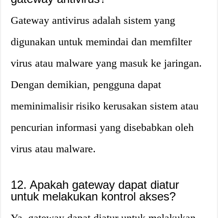
Gateway antivirus adalah sistem yang
digunakan untuk memindai dan memfilter
virus atau malware yang masuk ke jaringan.
Dengan demikian, pengguna dapat
meminimalisir risiko kerusakan sistem atau
pencurian informasi yang disebabkan oleh
virus atau malware.
12. Apakah gateway dapat diatur
untuk melakukan kontrol akses?
Ya, gateway dapat diatur untuk melakukan