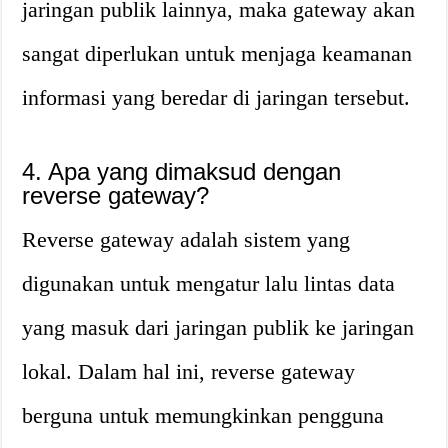
jaringan publik lainnya, maka gateway akan
sangat diperlukan untuk menjaga keamanan
informasi yang beredar di jaringan tersebut.
4. Apa yang dimaksud dengan
reverse gateway?
Reverse gateway adalah sistem yang
digunakan untuk mengatur lalu lintas data
yang masuk dari jaringan publik ke jaringan
lokal. Dalam hal ini, reverse gateway
berguna untuk memungkinkan pengguna