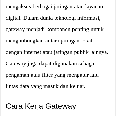
mengakses berbagai jaringan atau layanan
digital. Dalam dunia teknologi informasi,
gateway menjadi komponen penting untuk
menghubungkan antara jaringan lokal
dengan internet atau jaringan publik lainnya.
Gateway juga dapat digunakan sebagai
pengaman atau filter yang mengatur lalu
lintas data yang masuk dan keluar.
Cara Kerja Gateway