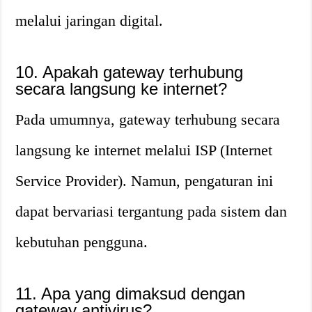
melalui jaringan digital.
10. Apakah gateway terhubung
secara langsung ke internet?
Pada umumnya, gateway terhubung secara
langsung ke internet melalui ISP (Internet
Service Provider). Namun, pengaturan ini
dapat bervariasi tergantung pada sistem dan
kebutuhan pengguna.
11. Apa yang dimaksud dengan
gateway antivirus?