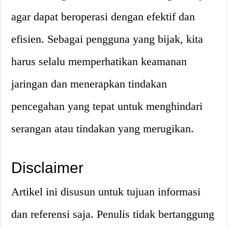
agar dapat beroperasi dengan efektif dan
efisien. Sebagai pengguna yang bijak, kita
harus selalu memperhatikan keamanan
jaringan dan menerapkan tindakan
pencegahan yang tepat untuk menghindari
serangan atau tindakan yang merugikan.
Disclaimer
Artikel ini disusun untuk tujuan informasi
dan referensi saja. Penulis tidak bertanggung