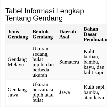
Tabel Informasi Lengkap
Tentang Gendang
Bahan
Jenis
Bentuk
Daerah
Dasar
Gendang
Gendang
Asal
Pembuata
Ukuran
Kulit
sedang,
kerbau,
Gendang
bulat
Sumatera
bambu,
Melayu
pipih, dan
kayu, dan
berbeda
kulit sapi
ukuran
Ukuran
Kulit sapi,
Gendang
bervariasi,
Jawa
bambu,
Jawa
pipih atau
atau kayu
bulat