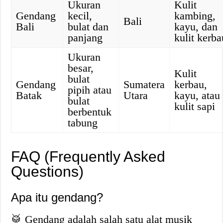
Ukuran
Kulit
Gendang
kecil,
kambing,
Bali
Bali
bulat dan
kayu, dan
panjang
kulit kerba
Ukuran
besar,
Kulit
bulat
Gendang
Sumatera
kerbau,
pipih atau
Batak
Utara
kayu, atau
bulat
kulit sapi
berbentuk
tabung
FAQ (Frequently Asked
Questions)
Apa itu gendang?
🥁 Gendang adalah salah satu alat musik