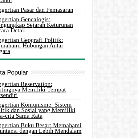
tahui
ngertian Pasar dan Pemasaran
ngertian Genealogis:
ngungkap Sejarah Keturunan
ara Detail
gertian Geografi Politik:
mahami Hubungan Antar
gara
ita Popular
gertian Reservation:
ntingnya Memiliki Tempat
sendiri
ngertian Komunisme: Sistem
itik dan Sosial yang Memiliki
ta-cita Sama Rata
ngertian Buku Besar: Memahami
untansi dengan Lebih Mendalam