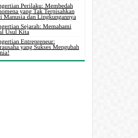
ngertian Perilaku: Membedah
nomena yang Tak Terpisahkan
ri Manusia dan Lingkungannya
ngertian Sejarah: Memahami
al Usul Kita
gertian Entrepreneur:
rausaha yang Sukses Mengubah
nia!