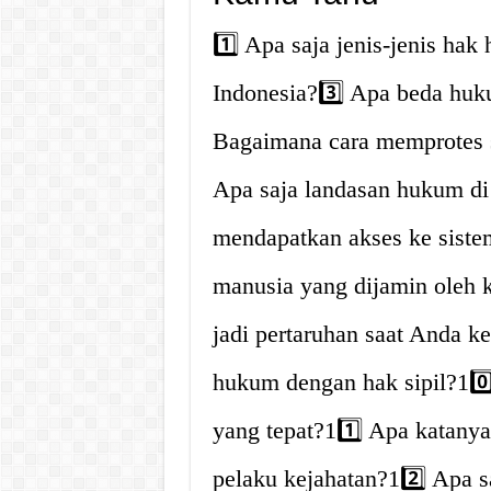
1️⃣ Apa saja jenis-jenis ha
Indonesia?3️⃣ Apa beda huk
Bagaimana cara memprotes 
Apa saja landasan hukum di
mendapatkan akses ke sistem
manusia yang dijamin oleh k
jadi pertaruhan saat Anda k
hukum dengan hak sipil?10
yang tepat?11️⃣ Apa katany
pelaku kejahatan?12️⃣ Apa s