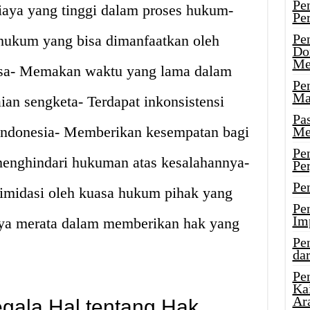
Pe
ya yang tinggi dalam proses hukum-
Pe
Pe
hukum yang bisa dimanfaatkan oleh
Do
Me
asa- Memakan waktu yang lama dalam
Pe
Ma
an sengketa- Terdapat inkonsistensi
Pa
Indonesia- Memberikan kesempatan bagi
Me
Pe
menghindari hukuman atas kesalahannya-
Pe
Pe
timidasi oleh kuasa hukum pihak yang
Pe
Im
nya merata dalam memberikan hak yang
Pe
dar
Pe
Ka
Ar
egala Hal tentang Hak