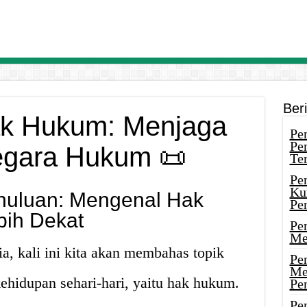
Ber
ak Hukum: Menjaga
Pen
Pe
egara Hukum 📜
Ter
Pe
Ku
huluan: Mengenal Hak
Pe
ih Dekat
Pe
Me
a, kali ini kita akan membahas topik
Pe
Me
ehidupan sehari-hari, yaitu hak hukum.
Pe
Pen