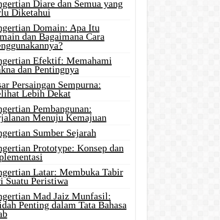
ngertian Diare dan Semua yang
rlu Diketahui
ngertian Domain: Apa Itu
main dan Bagaimana Cara
nggunakannya?
ngertian Efektif: Memahami
kna dan Pentingnya
sar Persaingan Sempurna:
lihat Lebih Dekat
ngertian Pembangunan:
rjalanan Menuju Kemajuan
ngertian Sumber Sejarah
ngertian Prototype: Konsep dan
plementasi
ngertian Latar: Membuka Tabir
i Suatu Peristiwa
ngertian Mad Jaiz Munfasil:
idah Penting dalam Tata Bahasa
ab