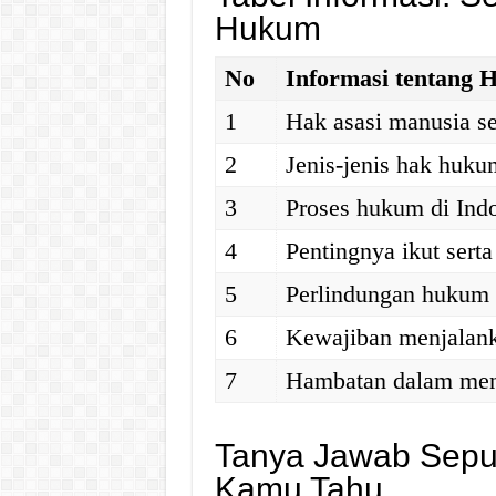
Hukum
No
Informasi tentang
1
Hak asasi manusia s
2
Jenis-jenis hak huku
3
Proses hukum di Ind
4
Pentingnya ikut sert
5
Perlindungan hukum 
6
Kewajiban menjalan
7
Hambatan dalam men
Tanya Jawab Sepu
Kamu Tahu