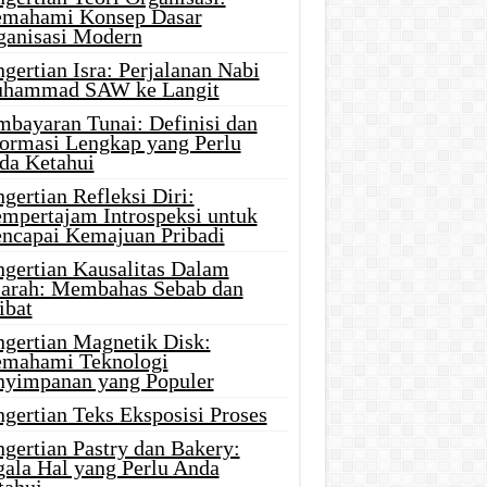
mahami Konsep Dasar
ganisasi Modern
gertian Isra: Perjalanan Nabi
hammad SAW ke Langit
mbayaran Tunai: Definisi dan
formasi Lengkap yang Perlu
da Ketahui
gertian Refleksi Diri:
mpertajam Introspeksi untuk
ncapai Kemajuan Pribadi
ngertian Kausalitas Dalam
jarah: Membahas Sebab dan
ibat
ngertian Magnetik Disk:
mahami Teknologi
nyimpanan yang Populer
gertian Teks Eksposisi Proses
gertian Pastry dan Bakery:
gala Hal yang Perlu Anda