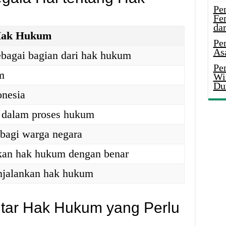
Pe
Fe
da
 Hak Hukum
Pe
As
ebagai bagian dari hak hukum
Pen
m
Wi
Du
onesia
a dalam proses hukum
bagi warga negara
kan hak hukum dengan benar
jalankan hak hukum
tar Hak Hukum yang Perlu