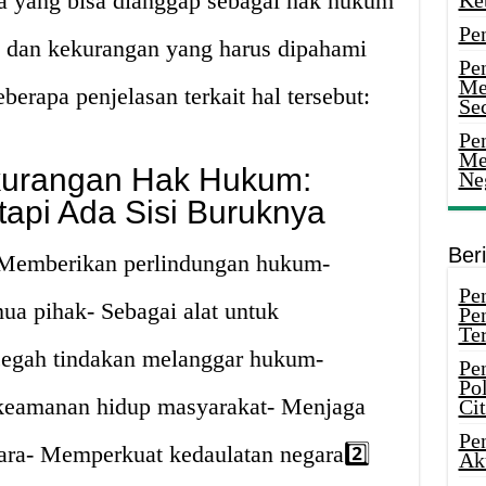
a yang bisa dianggap sebagai hak hukum
Ke
Pe
an dan kekurangan yang harus dipahami
Pe
Me
erapa penjelasan terkait hal tersebut:
Sec
Pen
Me
kurangan Hak Hukum:
Ne
tapi Ada Sisi Buruknya
Ber
Memberikan perlindungan hukum-
Pen
ua pihak- Sebagai alat untuk
Pe
Ter
egah tindakan melanggar hukum-
Pe
Pol
 keamanan hidup masyarakat- Menjaga
Ci
Pe
gara- Memperkuat kedaulatan negara2️⃣
Ak