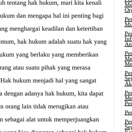
h tentang hak hukum, mari kita kenali
Me
Or
 hukum dan mengapa hal ini penting bagi
Pen
Mu
ang menghargai keadilan dan ketertiban
Pe
In
umum, hak hukum adalah suatu hak yang
An
Pen
 hukum yang berlaku yang memberikan
Me
Me
rang atau suatu pihak yang merasa
Pe
Se
. Hak hukum menjadi hal yang sangat
Ak
Pe
na dengan adanya hak hukum, kita dapat
Me
Pe
n orang lain tidak merugikan atau
Pen
an sebagai alat untuk memperjuangkan
Pen
Se