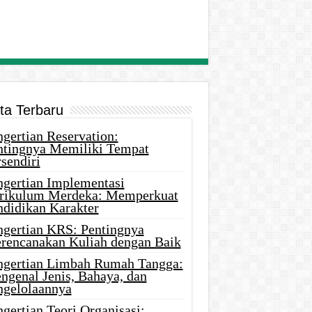
ita Terbaru
gertian Reservation:
ntingnya Memiliki Tempat
sendiri
ngertian Implementasi
rikulum Merdeka: Memperkuat
ndidikan Karakter
ngertian KRS: Pentingnya
rencanakan Kuliah dengan Baik
ngertian Limbah Rumah Tangga:
ngenal Jenis, Bahaya, dan
ngelolaannya
gertian Teori Organisasi: