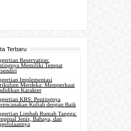
ita Terbaru
gertian Reservation:
ntingnya Memiliki Tempat
sendiri
ngertian Implementasi
rikulum Merdeka: Memperkuat
ndidikan Karakter
ngertian KRS: Pentingnya
rencanakan Kuliah dengan Baik
ngertian Limbah Rumah Tangga:
ngenal Jenis, Bahaya, dan
ngelolaannya