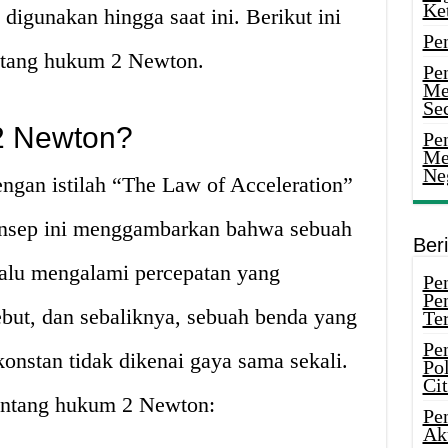
Ke
 digunakan hingga saat ini. Berikut ini
Pe
ntang hukum 2 Newton.
Pe
Me
Sec
2 Newton?
Pen
Me
Ne
gan istilah “The Law of Acceleration”
nsep ini menggambarkan bahwa sebuah
Ber
lalu mengalami percepatan yang
Pen
Pe
but, dan sebaliknya, sebuah benda yang
Ter
Pe
onstan tidak dikenai gaya sama sekali.
Pol
Ci
 tentang hukum 2 Newton:
Pe
Ak