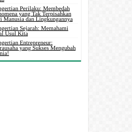
ngertian Perilaku: Membedah
nomena yang Tak Terpisahkan
ri Manusia dan Lingkungannya
ngertian Sejarah: Memahami
al Usul Kita
gertian Entrepreneur:
rausaha yang Sukses Mengubah
nia!