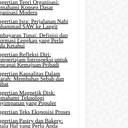
gertian Teori Organisasi:
mahami Konsep Dasar
ganisasi Modern
gertian Isra: Perjalanan Nabi
hammad SAW ke Langit
mbayaran Tunai: Definisi dan
formasi Lengkap yang Perlu
da Ketahui
gertian Refleksi Diri:
mpertajam Introspeksi untuk
ncapai Kemajuan Pribadi
ngertian Kausalitas Dalam
jarah: Membahas Sebab dan
ibat
ngertian Magnetik Disk:
mahami Teknologi
nyimpanan yang Populer
gertian Teks Eksposisi Proses
gertian Pastry dan Bakery:
gala Hal yang Perlu Anda