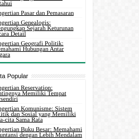
tahui
ngertian Pasar dan Pemasaran
ngertian Genealogis:
ngungkap Sejarah Keturunan
ara Detail
gertian Geografi Politik:
mahami Hubungan Antar
gara
ita Popular
gertian Reservation:
ntingnya Memiliki Tempat
sendiri
ngertian Komunisme: Sistem
itik dan Sosial yang Memiliki
ta-cita Sama Rata
ngertian Buku Besar: Memahami
untansi dengan Lebih Mendalam