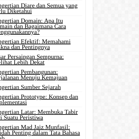
ngertian Diare dan Semua yang
rlu Diketahui
ngertian Domain: Apa Itu
main dan Bagaimana Cara
nggunakannya?
ngertian Efektif: Memahami
kna dan Pentingnya
sar Persaingan Sempurna:
lihat Lebih Dekat
ngertian Pembangunan:
rjalanan Menuju Kemajuan
ngertian Sumber Sejarah
ngertian Prototype: Konsep dan
plementasi
ngertian Latar: Membuka Tabir
i Suatu Peristiwa
ngertian Mad Jaiz Munfasil:
idah Penting dalam Tata Bahasa
ab