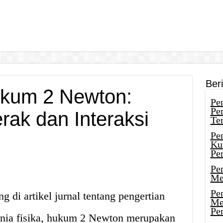
Ber
ukum 2 Newton:
Pen
Pe
ak dan Interaksi
Ter
Pe
Ku
Pe
Pe
Me
Pe
 di artikel jurnal tentang pengertian
Me
Pe
ia fisika, hukum 2 Newton merupakan