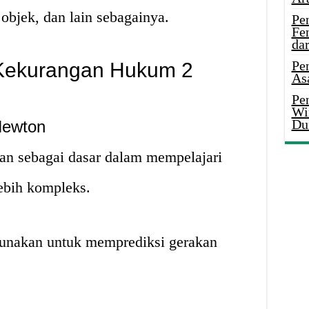
objek, dan lain sebagainya.
Pe
Fe
da
Pe
 Kekurangan Hukum 2
As
Pen
Wi
Du
Newton
n sebagai dasar dalam mempelajari
ebih kompleks.
unakan untuk memprediksi gerakan