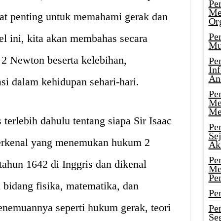
Pen
Me
gat penting untuk memahami gerak dan
Or
Pen
el ini, kita akan membahas secara
Mu
 Newton beserta kelebihan,
Pe
In
An
i dalam kehidupan sehari-hari.
Pen
Me
Me
terlebih dahulu tentang siapa Sir Isaac
Pe
Se
erkenal yang menemukan hukum 2
Ak
Pe
ahun 1642 di Inggris dan dikenal
Me
Pe
 bidang fisika, matematika, dan
Pen
enemuannya seperti hukum gerak, teori
Pen
Se