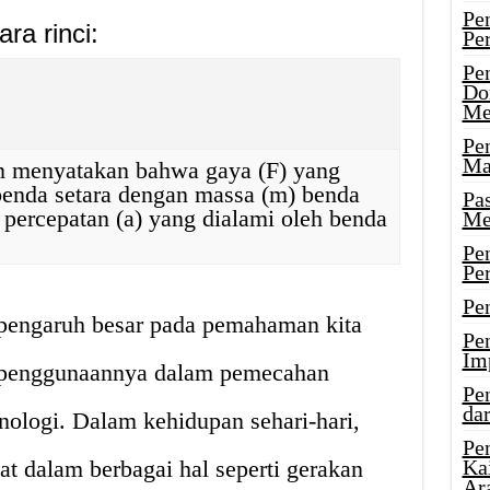
Pe
a rinci:
Pe
Pe
Do
Me
Pe
Ma
 menyatakan bahwa gaya (F) yang
benda setara dengan massa (m) benda
Pa
 percepatan (a) yang dialami oleh benda
Me
Pe
Pe
Pe
engaruh besar pada pemahaman kita
Pe
Im
n penggunaannya dalam pemecahan
Pe
dar
ologi. Dalam kehidupan sehari-hari,
Pe
t dalam berbagai hal seperti gerakan
Ka
Ar