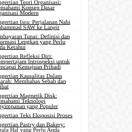
gertian Teori Organisasi:
mahami Konsep Dasar
ganisasi Modern
gertian Isra: Perjalanan Nabi
hammad SAW ke Langit
mbayaran Tunai: Definisi dan
formasi Lengkap yang Perlu
da Ketahui
gertian Refleksi Diri:
mpertajam Introspeksi untuk
ncapai Kemajuan Pribadi
ngertian Kausalitas Dalam
jarah: Membahas Sebab dan
ibat
ngertian Magnetik Disk:
mahami Teknologi
nyimpanan yang Populer
gertian Teks Eksposisi Proses
gertian Pastry dan Bakery:
gala Hal yang Perlu Anda