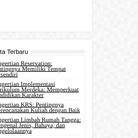
ita Terbaru
gertian Reservation:
ntingnya Memiliki Tempat
sendiri
ngertian Implementasi
rikulum Merdeka: Memperkuat
ndidikan Karakter
ngertian KRS: Pentingnya
rencanakan Kuliah dengan Baik
ngertian Limbah Rumah Tangga:
ngenal Jenis, Bahaya, dan
ngelolaannya