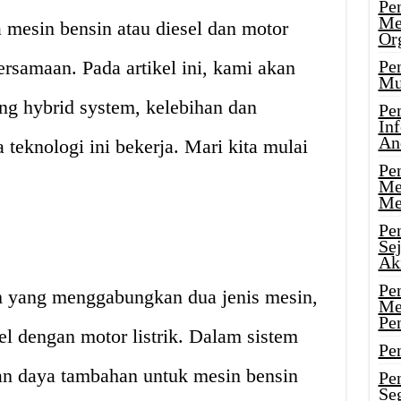
Pen
Me
 mesin bensin atau diesel dan motor
Or
bersamaan. Pada artikel ini, kami akan
Pen
Mu
ng hybrid system, kelebihan dan
Pe
In
An
teknologi ini bekerja. Mari kita mulai
Pen
Me
Me
Pe
Se
Ak
Pe
m yang menggabungkan dua jenis mesin,
Me
Pe
el dengan motor listrik. Dalam sistem
Pen
kan daya tambahan untuk mesin bensin
Pen
Se