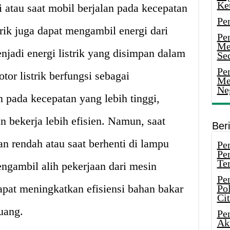
Ke
si atau saat mobil berjalan pada kecepatan
Pe
strik juga dapat mengambil energi dari
Pe
Me
jadi energi listrik yang disimpan dalam
Sec
Pen
otor listrik berfungsi sebagai
Me
Ne
n pada kecepatan yang lebih tinggi,
n bekerja lebih efisien. Namun, saat
Ber
an rendah atau saat berhenti di lampu
Pen
Pe
Ter
engambil alih pekerjaan dari mesin
Pe
dapat meningkatkan efisiensi bahan bakar
Pol
Ci
uang.
Pe
Ak