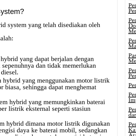
Pe
System?
Pe
Pe
rid system yang telah disediakan oleh
Do
Me
alah:
Pe
Ma
Pa
 hybrid yang dapat berjalan dengan
Me
k sepenuhnya dan tidak memerlukan
Pe
diesel.
Pe
m hybrid yang menggunakan motor listrik
Pe
tor biasa, sehingga dapat menghemat
Pe
Im
stem hybrid yang memungkinkan baterai
r listrik eksternal seperti stasiun
Pe
dar
em hybrid dimana motor listrik digunakan
Pe
engisi daya ke baterai mobil, sedangkan
Ka
Ar