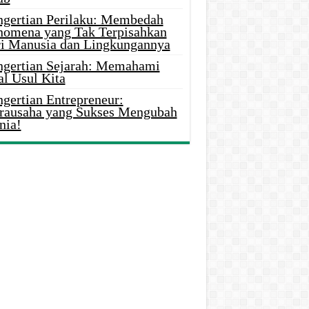
ngertian Perilaku: Membedah
nomena yang Tak Terpisahkan
ri Manusia dan Lingkungannya
ngertian Sejarah: Memahami
al Usul Kita
gertian Entrepreneur:
rausaha yang Sukses Mengubah
nia!