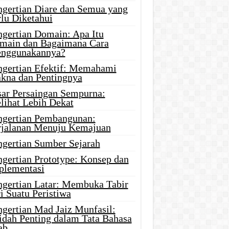
ngertian Diare dan Semua yang
rlu Diketahui
ngertian Domain: Apa Itu
main dan Bagaimana Cara
nggunakannya?
ngertian Efektif: Memahami
kna dan Pentingnya
sar Persaingan Sempurna:
lihat Lebih Dekat
ngertian Pembangunan:
rjalanan Menuju Kemajuan
ngertian Sumber Sejarah
ngertian Prototype: Konsep dan
plementasi
ngertian Latar: Membuka Tabir
i Suatu Peristiwa
ngertian Mad Jaiz Munfasil:
idah Penting dalam Tata Bahasa
ab