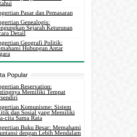
tahui
ngertian Pasar dan Pemasaran
ngertian Genealogis:
ngungkap Sejarah Keturunan
ara Detail
gertian Geografi Politik:
mahami Hubungan Antar
gara
ita Popular
gertian Reservation:
ntingnya Memiliki Tempat
sendiri
ngertian Komunisme: Sistem
itik dan Sosial yang Memiliki
ta-cita Sama Rata
ngertian Buku Besar: Memahami
untansi dengan Lebih Mendalam