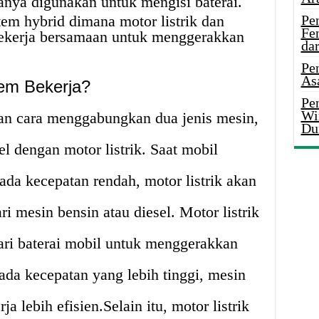
anya digunakan untuk mengisi baterai.
stem hybrid dimana motor listrik dan
Pe
Fe
bekerja bersamaan untuk menggerakkan
da
Pe
As
em Bekerja?
Pen
Wi
an cara menggabungkan dua jenis mesin,
Du
el dengan motor listrik. Saat mobil
pada kecepatan rendah, motor listrik akan
i mesin bensin atau diesel. Motor listrik
ri baterai mobil untuk menggerakkan
ada kecepatan yang lebih tinggi, mesin
ja lebih efisien.Selain itu, motor listrik