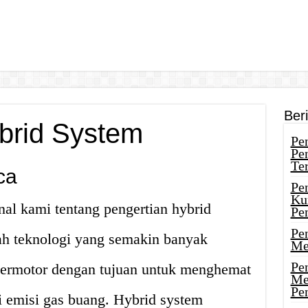
Ber
brid System
Pen
Pe
Ter
ca
Pe
Ku
rnal kami tentang pengertian hybrid
Pe
Pe
ah teknologi yang semakin banyak
Me
Pe
bermotor dengan tujuan untuk menghemat
Me
Pe
 emisi gas buang. Hybrid system