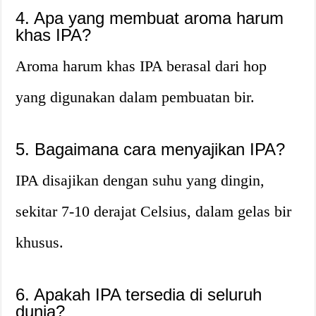
4. Apa yang membuat aroma harum
khas IPA?
Aroma harum khas IPA berasal dari hop
yang digunakan dalam pembuatan bir.
5. Bagaimana cara menyajikan IPA?
IPA disajikan dengan suhu yang dingin,
sekitar 7-10 derajat Celsius, dalam gelas bir
khusus.
6. Apakah IPA tersedia di seluruh
dunia?