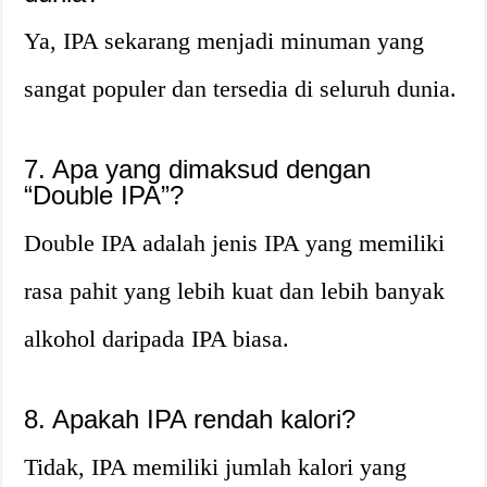
Ya, IPA sekarang menjadi minuman yang
sangat populer dan tersedia di seluruh dunia.
7. Apa yang dimaksud dengan
“Double IPA”?
Double IPA adalah jenis IPA yang memiliki
rasa pahit yang lebih kuat dan lebih banyak
alkohol daripada IPA biasa.
8. Apakah IPA rendah kalori?
Tidak, IPA memiliki jumlah kalori yang