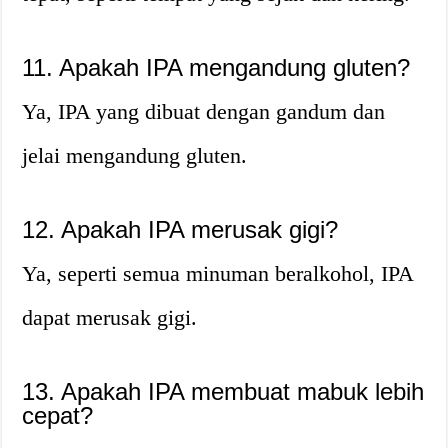
11. Apakah IPA mengandung gluten?
Ya, IPA yang dibuat dengan gandum dan
jelai mengandung gluten.
12. Apakah IPA merusak gigi?
Ya, seperti semua minuman beralkohol, IPA
dapat merusak gigi.
13. Apakah IPA membuat mabuk lebih
cepat?