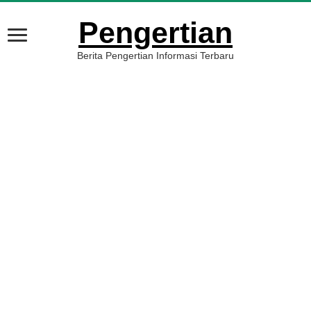
Pengertian
Berita Pengertian Informasi Terbaru