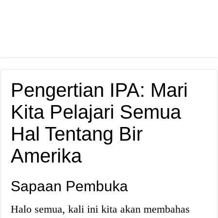
Pengertian IPA: Mari
Kita Pelajari Semua
Hal Tentang Bir
Amerika
Sapaan Pembuka
Halo semua, kali ini kita akan membahas