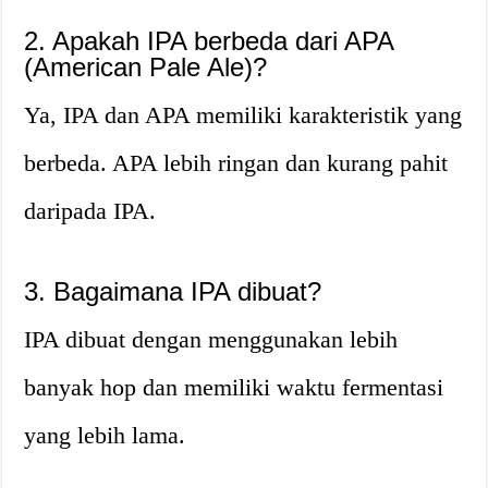
2. Apakah IPA berbeda dari APA
(American Pale Ale)?
Ya, IPA dan APA memiliki karakteristik yang
berbeda. APA lebih ringan dan kurang pahit
daripada IPA.
3. Bagaimana IPA dibuat?
IPA dibuat dengan menggunakan lebih
banyak hop dan memiliki waktu fermentasi
yang lebih lama.