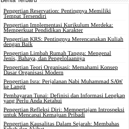
Berita Terbaru
Pengertian Reservation: Pentingnya Memiliki
Tempat Tersendiri
Pengertian Implementasi Kurikulum Merdeka:
Memperkuat Pendidikan Karakter
Pengertian KRS: Pentingnya Merencanakan Kuliah
dengan Baik
Pengertian Limbah Rumah Tangga: Mengenal
Jenis, Bahaya, dan Pengelolaannya
Pengertian Teori Organisasi: Memahami Konsep
Dasar Organisasi Modern
Pengertian Isra: Perjalanan Nabi Muhammad SAW
ke Langit
Pembayaran Tunai: Definisi dan Informasi Lengkap
yang Perlu Anda Ketahui
Pengertian Refleksi Diri: Mempertajam Introspeksi
untuk Mencapai Kemajuan Pribadi
Pengertian Kausalitas Dalam Sejarah: Membahas
Sebab dan Akibat