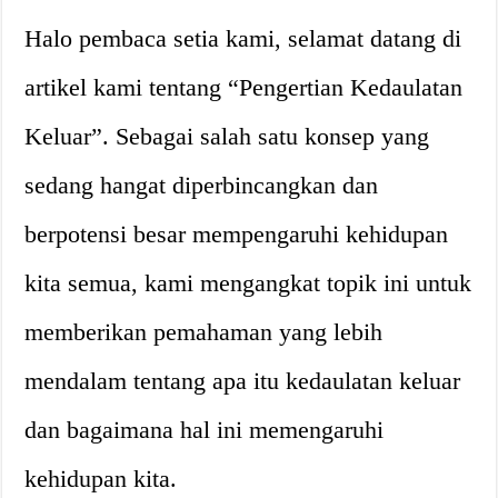
Halo pembaca setia kami, selamat datang di
artikel kami tentang “Pengertian Kedaulatan
Keluar”. Sebagai salah satu konsep yang
sedang hangat diperbincangkan dan
berpotensi besar mempengaruhi kehidupan
kita semua, kami mengangkat topik ini untuk
memberikan pemahaman yang lebih
mendalam tentang apa itu kedaulatan keluar
dan bagaimana hal ini memengaruhi
kehidupan kita.