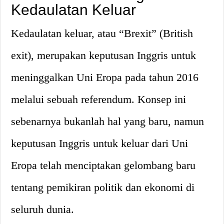
Kedaulatan Keluar
Kedaulatan keluar, atau “Brexit” (British
exit), merupakan keputusan Inggris untuk
meninggalkan Uni Eropa pada tahun 2016
melalui sebuah referendum. Konsep ini
sebenarnya bukanlah hal yang baru, namun
keputusan Inggris untuk keluar dari Uni
Eropa telah menciptakan gelombang baru
tentang pemikiran politik dan ekonomi di
seluruh dunia.