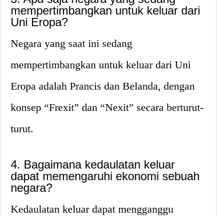
mempertimbangkan untuk keluar dari
Uni Eropa?
Negara yang saat ini sedang
mempertimbangkan untuk keluar dari Uni
Eropa adalah Prancis dan Belanda, dengan
konsep “Frexit” dan “Nexit” secara berturut-
turut.
4. Bagaimana kedaulatan keluar
dapat memengaruhi ekonomi sebuah
negara?
Kedaulatan keluar dapat mengganggu