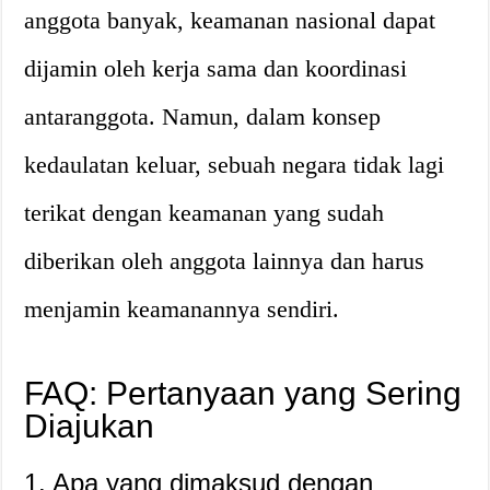
anggota banyak, keamanan nasional dapat
dijamin oleh kerja sama dan koordinasi
antaranggota. Namun, dalam konsep
kedaulatan keluar, sebuah negara tidak lagi
terikat dengan keamanan yang sudah
diberikan oleh anggota lainnya dan harus
menjamin keamanannya sendiri.
FAQ: Pertanyaan yang Sering
Diajukan
1. Apa yang dimaksud dengan