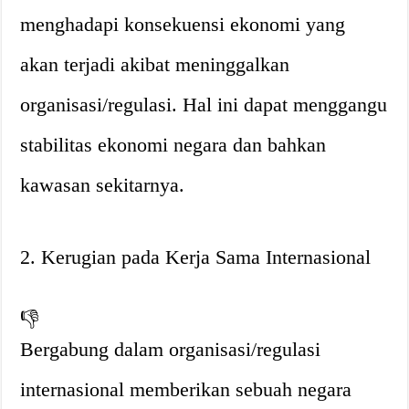
menghadapi konsekuensi ekonomi yang
akan terjadi akibat meninggalkan
organisasi/regulasi. Hal ini dapat menggangu
stabilitas ekonomi negara dan bahkan
kawasan sekitarnya.
2. Kerugian pada Kerja Sama Internasional
👎
Bergabung dalam organisasi/regulasi
internasional memberikan sebuah negara