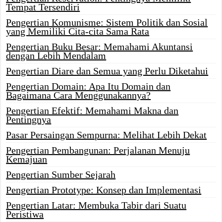
Tempat Tersendiri
Pengertian Komunisme: Sistem Politik dan Sosial
yang Memiliki Cita-cita Sama Rata
Pengertian Buku Besar: Memahami Akuntansi
dengan Lebih Mendalam
Pengertian Diare dan Semua yang Perlu Diketahui
Pengertian Domain: Apa Itu Domain dan
Bagaimana Cara Menggunakannya?
Pengertian Efektif: Memahami Makna dan
Pentingnya
Pasar Persaingan Sempurna: Melihat Lebih Dekat
Pengertian Pembangunan: Perjalanan Menuju
Kemajuan
Pengertian Sumber Sejarah
Pengertian Prototype: Konsep dan Implementasi
Pengertian Latar: Membuka Tabir dari Suatu
Peristiwa