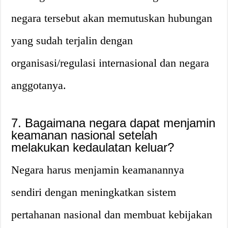
negara tersebut akan memutuskan hubungan
yang sudah terjalin dengan
organisasi/regulasi internasional dan negara
anggotanya.
7. Bagaimana negara dapat menjamin
keamanan nasional setelah
melakukan kedaulatan keluar?
Negara harus menjamin keamanannya
sendiri dengan meningkatkan sistem
pertahanan nasional dan membuat kebijakan