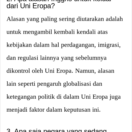
dari Uni Eropa?
Alasan yang paling sering diutarakan adalah
untuk mengambil kembali kendali atas
kebijakan dalam hal perdagangan, imigrasi,
dan regulasi lainnya yang sebelumnya
dikontrol oleh Uni Eropa. Namun, alasan
lain seperti pengaruh globalisasi dan
ketegangan politik di dalam Uni Eropa juga
menjadi faktor dalam keputusan ini.
3. Apa saja negara yang sedang