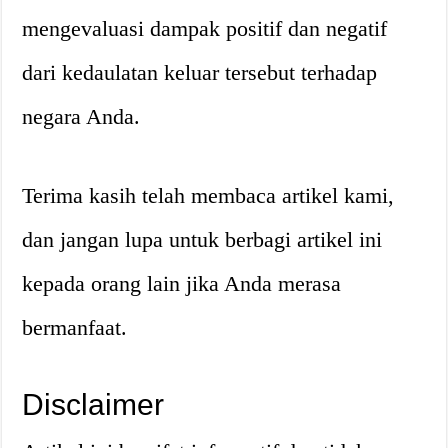
mengevaluasi dampak positif dan negatif
dari kedaulatan keluar tersebut terhadap
negara Anda.
Terima kasih telah membaca artikel kami,
dan jangan lupa untuk berbagi artikel ini
kepada orang lain jika Anda merasa
bermanfaat.
Disclaimer