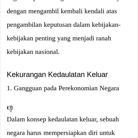
dengan mengambil kembali kendali atas
pengambilan keputusan dalam kebijakan-
kebijakan penting yang menjadi ranah
kebijakan nasional.
Kekurangan Kedaulatan Keluar
1. Gangguan pada Perekonomian Negara
👎
Dalam konsep kedaulatan keluar, sebuah
negara harus mempersiapkan diri untuk