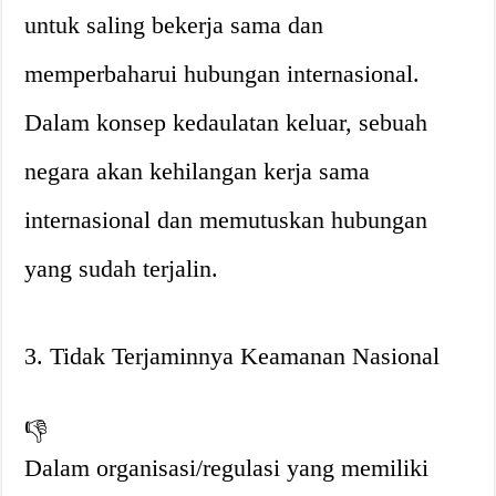
untuk saling bekerja sama dan
memperbaharui hubungan internasional.
Dalam konsep kedaulatan keluar, sebuah
negara akan kehilangan kerja sama
internasional dan memutuskan hubungan
yang sudah terjalin.
3. Tidak Terjaminnya Keamanan Nasional
👎
Dalam organisasi/regulasi yang memiliki