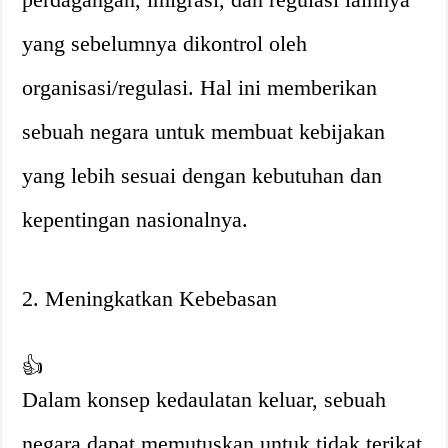
yang sebelumnya dikontrol oleh
organisasi/regulasi. Hal ini memberikan
sebuah negara untuk membuat kebijakan
yang lebih sesuai dengan kebutuhan dan
kepentingan nasionalnya.
2. Meningkatkan Kebebasan
👍
Dalam konsep kedaulatan keluar, sebuah
negara dapat memutuskan untuk tidak terikat