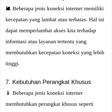
🐌 Beberapa jenis koneksi internet memiliki
kecepatan yang lambat atau terbatas. Hal ini
dapat memperlambat akses kita terhadap
informasi atau layanan tertentu yang
membutuhkan kecepatan koneksi yang lebih
tinggi.
7. Kebutuhan Perangkat Khusus
📱 Beberapa jenis koneksi internet
membutuhkan perangkat khusus seperti