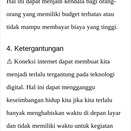
Hal ini dapat menjadi kendala bagi orang-
orang yang memiliki budget terbatas atau
tidak mampu membayar biaya yang tinggi.
4. Ketergantungan
⚠️ Koneksi internet dapat membuat kita
menjadi terlalu tergantung pada teknologi
digital. Hal ini dapat mengganggu
keseimbangan hidup kita jika kita terlalu
banyak menghabiskan waktu di depan layar
dan tidak memiliki waktu untuk kegiatan