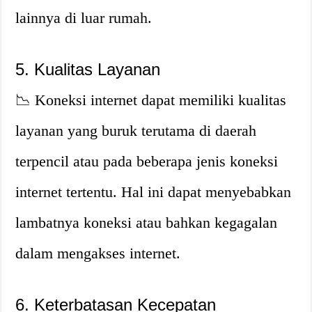
lainnya di luar rumah.
5. Kualitas Layanan
📉 Koneksi internet dapat memiliki kualitas
layanan yang buruk terutama di daerah
terpencil atau pada beberapa jenis koneksi
internet tertentu. Hal ini dapat menyebabkan
lambatnya koneksi atau bahkan kegagalan
dalam mengakses internet.
6. Keterbatasan Kecepatan