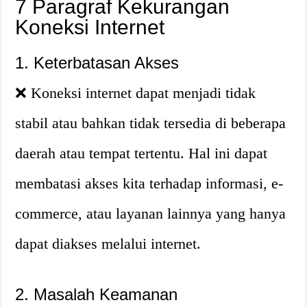
7 Paragraf Kekurangan
Koneksi Internet
1. Keterbatasan Akses
❌ Koneksi internet dapat menjadi tidak
stabil atau bahkan tidak tersedia di beberapa
daerah atau tempat tertentu. Hal ini dapat
membatasi akses kita terhadap informasi, e-
commerce, atau layanan lainnya yang hanya
dapat diakses melalui internet.
2. Masalah Keamanan