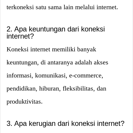
terkoneksi satu sama lain melalui internet.
2. Apa keuntungan dari koneksi
internet?
Koneksi internet memiliki banyak
keuntungan, di antaranya adalah akses
informasi, komunikasi, e-commerce,
pendidikan, hiburan, fleksibilitas, dan
produktivitas.
3. Apa kerugian dari koneksi internet?