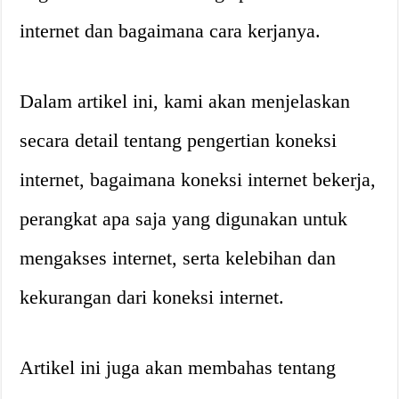
internet dan bagaimana cara kerjanya.
Dalam artikel ini, kami akan menjelaskan
secara detail tentang pengertian koneksi
internet, bagaimana koneksi internet bekerja,
perangkat apa saja yang digunakan untuk
mengakses internet, serta kelebihan dan
kekurangan dari koneksi internet.
Artikel ini juga akan membahas tentang