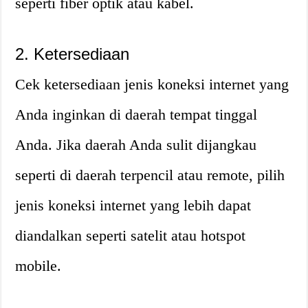
seperti fiber optik atau kabel.
2. Ketersediaan
Cek ketersediaan jenis koneksi internet yang
Anda inginkan di daerah tempat tinggal
Anda. Jika daerah Anda sulit dijangkau
seperti di daerah terpencil atau remote, pilih
jenis koneksi internet yang lebih dapat
diandalkan seperti satelit atau hotspot
mobile.