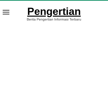
Pengertian
Berita Pengertian Informasi Terbaru