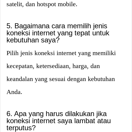
satelit, dan hotspot mobile.
5. Bagaimana cara memilih jenis
koneksi internet yang tepat untuk
kebutuhan saya?
Pilih jenis koneksi internet yang memiliki
kecepatan, ketersediaan, harga, dan
keandalan yang sesuai dengan kebutuhan
Anda.
6. Apa yang harus dilakukan jika
koneksi internet saya lambat atau
terputus?