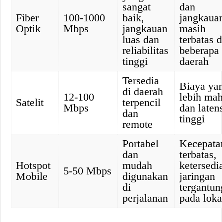
sangat
dan
Fiber
100-1000
baik,
jangkaua
Optik
Mbps
jangkauan
masih
luas dan
terbatas d
reliabilitas
beberapa
tinggi
daerah
Tersedia
Biaya ya
di daerah
12-100
lebih mah
Satelit
terpencil
Mbps
dan laten
dan
tinggi
remote
Portabel
Kecepata
dan
terbatas,
Hotspot
mudah
ketersedi
5-50 Mbps
Mobile
digunakan
jaringan
di
tergantun
perjalanan
pada loka