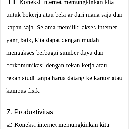
🤸🏻‍♂️ Koneksi internet memungkinkan kita
untuk bekerja atau belajar dari mana saja dan
kapan saja. Selama memiliki akses internet
yang baik, kita dapat dengan mudah
mengakses berbagai sumber daya dan
berkomunikasi dengan rekan kerja atau
rekan studi tanpa harus datang ke kantor atau
kampus fisik.
7. Produktivitas
📈 Koneksi internet memungkinkan kita