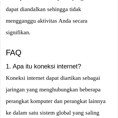
dapat diandalkan sehingga tidak
mengganggu aktivitas Anda secara
signifikan.
FAQ
1. Apa itu koneksi internet?
Koneksi internet dapat diartikan sebagai
jaringan yang menghubungkan beberapa
perangkat komputer dan perangkat lainnya
ke dalam satu sistem global yang saling