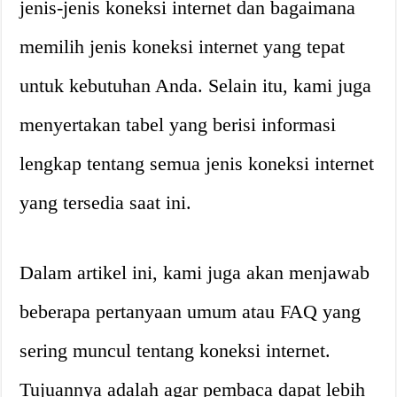
jenis-jenis koneksi internet dan bagaimana
memilih jenis koneksi internet yang tepat
untuk kebutuhan Anda. Selain itu, kami juga
menyertakan tabel yang berisi informasi
lengkap tentang semua jenis koneksi internet
yang tersedia saat ini.
Dalam artikel ini, kami juga akan menjawab
beberapa pertanyaan umum atau FAQ yang
sering muncul tentang koneksi internet.
Tujuannya adalah agar pembaca dapat lebih