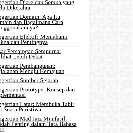
ngertian Diare dan Semua yang
rlu Diketahui
ngertian Domain: Apa Itu
main dan Bagaimana Cara
nggunakannya?
ngertian Efektif: Memahami
kna dan Pentingnya
sar Persaingan Sempurna:
lihat Lebih Dekat
ngertian Pembangunan:
rjalanan Menuju Kemajuan
ngertian Sumber Sejarah
ngertian Prototype: Konsep dan
plementasi
ngertian Latar: Membuka Tabir
i Suatu Peristiwa
ngertian Mad Jaiz Munfasil:
idah Penting dalam Tata Bahasa
ab