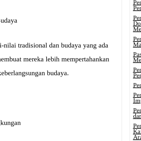
Pe
Pe
Pe
Budaya
Do
Me
Pe
Ma
-nilai tradisional dan budaya yang ada
Pa
 membuat mereka lebih mempertahankan
Me
Pe
 keberlangsungan budaya.
Pe
Pe
Pe
Im
Pe
dar
gkungan
Pe
Ka
Ar