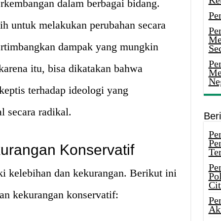
Ke
erkembangan dalam berbagai bidang.
Pe
ih untuk melakukan perubahan secara
Pe
Me
ertimbangkan dampak yang mungkin
Sec
Pen
karena itu, bisa dikatakan bahwa
Me
Ne
keptis terhadap ideologi yang
 secara radikal.
Ber
Pen
Pe
urangan Konservatif
Ter
Pe
ki kelebihan dan kekurangan. Berikut ini
Pol
Ci
an kekurangan konservatif:
Pe
Ak