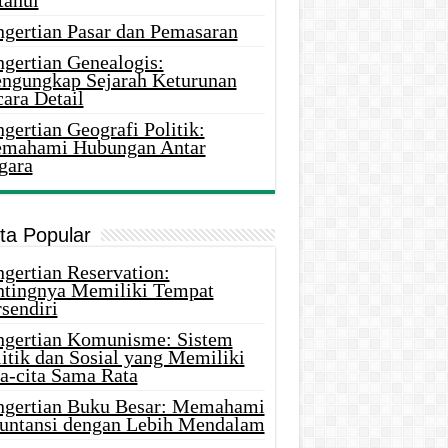
tahui
ngertian Pasar dan Pemasaran
ngertian Genealogis:
ngungkap Sejarah Keturunan
ara Detail
gertian Geografi Politik:
mahami Hubungan Antar
gara
ita Popular
gertian Reservation:
ntingnya Memiliki Tempat
sendiri
ngertian Komunisme: Sistem
itik dan Sosial yang Memiliki
ta-cita Sama Rata
ngertian Buku Besar: Memahami
untansi dengan Lebih Mendalam