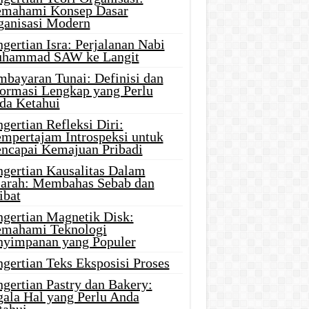
mahami Konsep Dasar
ganisasi Modern
gertian Isra: Perjalanan Nabi
hammad SAW ke Langit
mbayaran Tunai: Definisi dan
formasi Lengkap yang Perlu
da Ketahui
gertian Refleksi Diri:
mpertajam Introspeksi untuk
ncapai Kemajuan Pribadi
ngertian Kausalitas Dalam
jarah: Membahas Sebab dan
ibat
ngertian Magnetik Disk:
mahami Teknologi
nyimpanan yang Populer
gertian Teks Eksposisi Proses
gertian Pastry dan Bakery:
gala Hal yang Perlu Anda