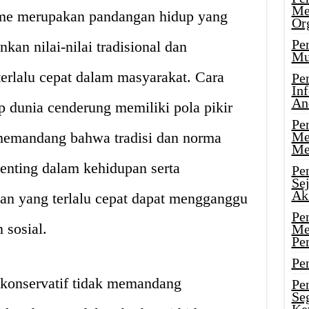
Me
sme merupakan pandangan hidup yang
Or
Pen
an nilai-nilai tradisional dan
Mu
erlalu cepat dalam masyarakat. Cara
Pe
In
An
p dunia cenderung memiliki pola pikir
Pen
 memandang bahwa tradisi dan norma
Me
Me
enting dalam kehidupan serta
Pe
Se
Ak
n yang terlalu cepat dapat mengganggu
Pe
 sosial.
Me
Pe
Pen
 konservatif tidak memandang
Pen
Se