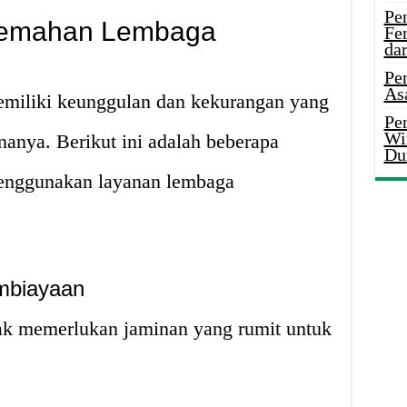
Pe
lemahan Lembaga
Fe
da
Pe
As
memiliki keunggulan dan kekurangan yang
Pen
Wi
nanya. Berikut ini adalah beberapa
Du
enggunakan layanan lembaga
mbiayaan
ak memerlukan jaminan yang rumit untuk