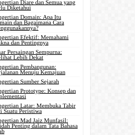
ngertian Diare dan Semua yang
rlu Diketahui
ngertian Domain: Apa Itu
main dan Bagaimana Cara
nggunakannya?
ngertian Efektif: Memahami
kna dan Pentingnya
sar Persaingan Sempurna:
lihat Lebih Dekat
ngertian Pembangunan:
rjalanan Menuju Kemajuan
ngertian Sumber Sejarah
ngertian Prototype: Konsep dan
plementasi
ngertian Latar: Membuka Tabir
i Suatu Peristiwa
ngertian Mad Jaiz Munfasil:
idah Penting dalam Tata Bahasa
ab