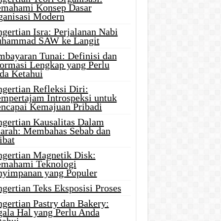
mahami Konsep Dasar
ganisasi Modern
gertian Isra: Perjalanan Nabi
hammad SAW ke Langit
mbayaran Tunai: Definisi dan
formasi Lengkap yang Perlu
da Ketahui
gertian Refleksi Diri:
mpertajam Introspeksi untuk
ncapai Kemajuan Pribadi
ngertian Kausalitas Dalam
jarah: Membahas Sebab dan
ibat
ngertian Magnetik Disk:
mahami Teknologi
nyimpanan yang Populer
gertian Teks Eksposisi Proses
gertian Pastry dan Bakery:
gala Hal yang Perlu Anda