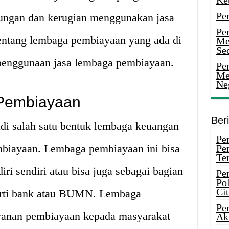
Ke
Pe
ungan dan kerugian menggunakan jasa
Pe
entang lembaga pembiayaan yang ada di
Me
Sec
 penggunaan jasa lembaga pembiayaan.
Pen
Me
Ne
 Pembiayaan
Ber
i salah satu bentuk lembaga keuangan
Pen
mbiayaan. Lembaga pembiayaan ini bisa
Pe
Ter
ri sendiri atau bisa juga sebagai bagian
Pe
Pol
Ci
erti bank atau BUMN. Lembaga
Pe
anan pembiayaan kepada masyarakat
Ak