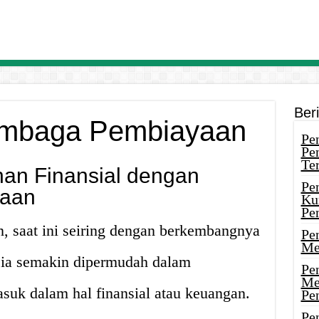
Ber
embaga Pembiayaan
Pen
Pe
Ter
an Finansial dengan
Pe
aan
Ku
Pe
 saat ini seiring dengan berkembangnya
Pe
Me
sia semakin dipermudah dalam
Pe
Me
suk dalam hal finansial atau keuangan.
Pe
Pen