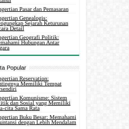
tahui
ngertian Pasar dan Pemasaran
ngertian Genealogis:
ngungkap Sejarah Keturunan
ara Detail
gertian Geografi Politik:
mahami Hubungan Antar
gara
ita Popular
gertian Reservation:
ntingnya Memiliki Tempat
sendiri
ngertian Komunisme: Sistem
itik dan Sosial yang Memiliki
ta-cita Sama Rata
ngertian Buku Besar: Memahami
untansi dengan Lebih Mendalam