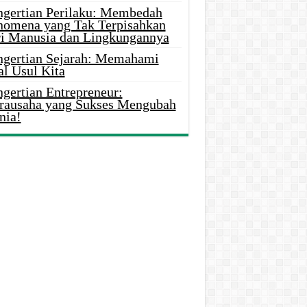
ngertian Perilaku: Membedah
nomena yang Tak Terpisahkan
ri Manusia dan Lingkungannya
ngertian Sejarah: Memahami
al Usul Kita
gertian Entrepreneur:
rausaha yang Sukses Mengubah
nia!