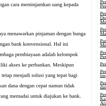
Pe
ngan cara meminjamkan uang kepada
Pe
Pe
Do
Me
Pe
nya menawarkan pinjaman dengan bunga
Ma
Pa
ngan bank konvensional. Hal ini
Me
Pe
lembaga pembiayaan adalah kelompok
Pe
Pe
liki akses ke perbankan. Meskipun
Pe
tetap menjadi solusi yang tepat bagi
Im
Pe
an dana dengan cepat namun tidak
dar
Pe
 yang memadai untuk diajukan ke bank.
Ka
Ar