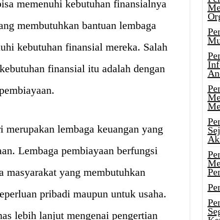
isa memenuhi kebutuhan finansialnya
Me
Or
yang membutuhkan bantuan lembaga
Pen
Mu
i kebutuhan finansial mereka. Salah
Pe
In
kebutuhan finansial itu adalah dengan
An
Pen
pembiayaan.
Me
Me
Pe
i merupakan lembaga keuangan yang
Se
Ak
aan. Lembaga pembiayaan berfungsi
Pe
Me
da masyarakat yang membutuhkan
Pe
Pen
eperluan pribadi maupun untuk usaha.
Pen
Se
has lebih lanjut mengenai pengertian