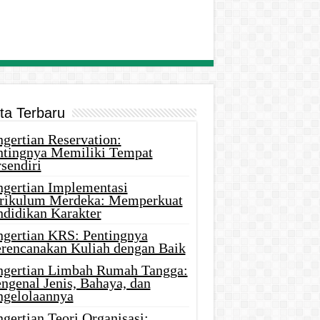
ita Terbaru
gertian Reservation:
ntingnya Memiliki Tempat
sendiri
ngertian Implementasi
rikulum Merdeka: Memperkuat
ndidikan Karakter
ngertian KRS: Pentingnya
rencanakan Kuliah dengan Baik
ngertian Limbah Rumah Tangga:
ngenal Jenis, Bahaya, dan
ngelolaannya
gertian Teori Organisasi: