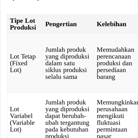
Tipe Lot
Pengertian
Kelebihan
Produksi
Jumlah produk
Memudahkan
Lot Tetap
yang diproduksi
perencanaan
(Fixed
dalam satu
produksi dan
Lot)
siklus produksi
persediaan
selalu sama
barang
Jumlah produk
Memungkinka
Lot
yang diproduksi
perusahaan
Variabel
dapat berubah-
mengikuti
(Variable
ubah tergantung
fluktuasi
Lot)
pada kebutuhan
permintaan
produksi
pasar