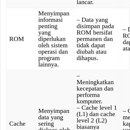
lancar.
Menyimpan
informasi
– Data yang
penting
disimpan pada
– 
yang
ROM bersifat
RO
ROM
diperlukan
permanen dan
da
oleh sistem
tidak dapat
at
operasi dan
diubah atau
program
dihapus.
lainnya.
–
Meningkatkan
kecepatan dan
performa
komputer.
– Cache level 1
Menyimpan
– 
(L1) dan cache
data yang
me
level 2 (L2)
Cache
sering
ka
biasanya
diakses oleh
ya