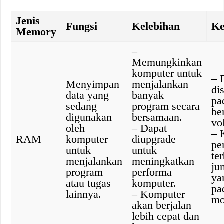
Jenis
Fungsi
Kelebihan
Ke
Memory
–
Memungkinkan
komputer untuk
– 
Menyimpan
menjalankan
di
data yang
banyak
pa
sedang
program secara
ber
digunakan
bersamaan.
vol
oleh
– Dapat
– 
RAM
komputer
diupgrade
pe
untuk
untuk
te
menjalankan
meningkatkan
ju
program
performa
ya
atau tugas
komputer.
pa
lainnya.
– Komputer
mo
akan berjalan
lebih cepat dan