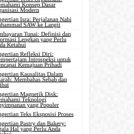
mahami Konsep Dasar
ganisasi Modern
gertian Isra: Perjalanan Nabi
hammad SAW ke Langit
mbayaran Tunai: Definisi dan
formasi Lengkap yang Perlu
da Ketahui
gertian Refleksi Diri:
mpertajam Introspeksi untuk
ncapai Kemajuan Pribadi
ngertian Kausalitas Dalam
jarah: Membahas Sebab dan
ibat
ngertian Magnetik Disk:
mahami Teknologi
nyimpanan yang Populer
gertian Teks Eksposisi Proses
gertian Pastry dan Bakery:
gala Hal yang Perlu Anda