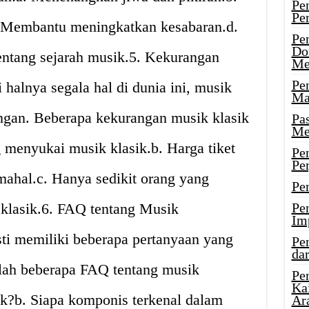
Pe
Pe
. Membantu meningkatkan kesabaran.d.
Pe
Do
ntang sejarah musik.5. Kekurangan
Me
Pe
halnya segala hal di dunia ini, musik
Ma
angan. Beberapa kekurangan musik klasik
Pa
Me
 menyukai musik klasik.b. Harga tiket
Pe
Pe
mahal.c. Hanya sedikit orang yang
Pe
klasik.6. FAQ tentang Musik
Pe
Im
sti memiliki beberapa pertanyaan yang
Pe
dar
alah beberapa FAQ tentang musik
Pe
Ka
sik?b. Siapa komponis terkenal dalam
Ar