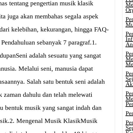
has tentang pengertian musik klasik
Me
Or
 kita juga akan membahas segala aspek
Pen
Mu
 dari kelebihan, kekurangan, hingga FAQ-
Pe
In
 Pendahuluan sebanyak 7 paragraf.1.
An
Pen
dupanSeni adalah sesuatu yang sangat
Me
Me
nusia. Melalui seni, manusia dapat
Pe
Se
saannya. Salah satu bentuk seni adalah
Ak
Pe
k zaman dahulu dan telah melewati
Me
Pe
tu bentuk musik yang sangat indah dan
Pen
asik.2. Mengenal Musik KlasikMusik
Pen
Se