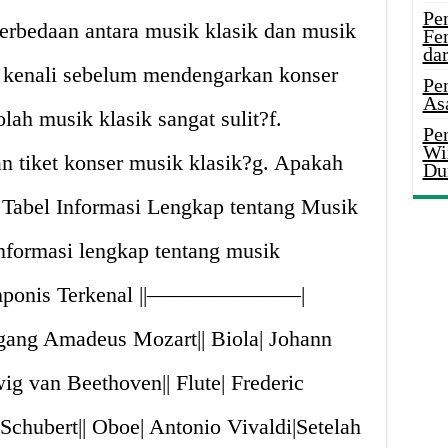
Pe
erbedaan antara musik klasik dan musik
Fe
da
 kenali sebelum mendengarkan konser
Pe
As
ah musik klasik sangat sulit?f.
Pen
Wi
 tiket konser musik klasik?g. Apakah
Du
 Tabel Informasi Lengkap tentang Musik
informasi lengkap tentang musik
 Komponis Terkenal ||———————|
g Amadeus Mozart|| Biola| Johann
ig van Beethoven|| Flute| Frederic
 Schubert|| Oboe| Antonio Vivaldi|Setelah