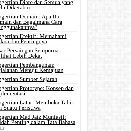
ngertian Diare dan Semua yang
rlu Diketahui
ngertian Domain: Apa Itu
main dan Bagaimana Cara
nggunakannya?
ngertian Efektif: Memahami
kna dan Pentingnya
sar Persaingan Sempurna:
lihat Lebih Dekat
ngertian Pembangunan:
rjalanan Menuju Kemajuan
ngertian Sumber Sejarah
ngertian Prototype: Konsep dan
plementasi
ngertian Latar: Membuka Tabir
i Suatu Peristiwa
ngertian Mad Jaiz Munfasil:
idah Penting dalam Tata Bahasa
ab