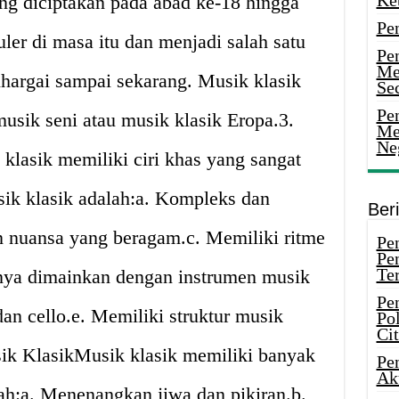
Ke
ang diciptakan pada abad ke-18 hingga
Pe
ler di masa itu dan menjadi salah satu
Pe
Me
hargai sampai sekarang. Musik klasik
Sec
Pen
musik seni atau musik klasik Eropa.3.
Me
Ne
 klasik memiliki ciri khas yang sangat
sik klasik adalah:a. Kompleks dan
Ber
n nuansa yang beragam.c. Memiliki ritme
Pen
Pe
Ter
anya dimainkan dengan instrumen musik
Pe
 dan cello.e. Memiliki struktur musik
Pol
Ci
sik KlasikMusik klasik memiliki banyak
Pe
Ak
lah:a. Menenangkan jiwa dan pikiran.b.