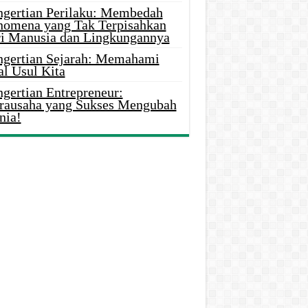
ngertian Perilaku: Membedah
nomena yang Tak Terpisahkan
ri Manusia dan Lingkungannya
ngertian Sejarah: Memahami
al Usul Kita
gertian Entrepreneur:
rausaha yang Sukses Mengubah
nia!