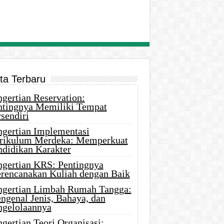
ita Terbaru
gertian Reservation:
ntingnya Memiliki Tempat
sendiri
ngertian Implementasi
rikulum Merdeka: Memperkuat
ndidikan Karakter
ngertian KRS: Pentingnya
rencanakan Kuliah dengan Baik
ngertian Limbah Rumah Tangga:
ngenal Jenis, Bahaya, dan
ngelolaannya
gertian Teori Organisasi: