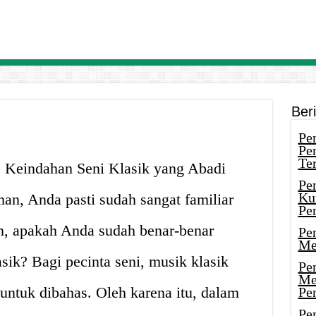
Ber
Pen
Pe
Ter
: Keindahan Seni Klasik yang Abadi
Pe
Ku
n, Anda pasti sudah sangat familiar
Pe
, apakah Anda sudah benar-benar
Pe
Me
ik? Bagi pecinta seni, musik klasik
Pe
Me
untuk dibahas. Oleh karena itu, dalam
Pe
Pen