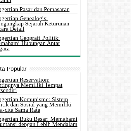
tahui
ngertian Pasar dan Pemasaran
ngertian Genealogis:
ngungkap Sejarah Keturunan
ara Detail
gertian Geografi Politik:
mahami Hubungan Antar
gara
ita Popular
gertian Reservation:
ntingnya Memiliki Tempat
sendiri
ngertian Komunisme: Sistem
itik dan Sosial yang Memiliki
ta-cita Sama Rata
ngertian Buku Besar: Memahami
untansi dengan Lebih Mendalam