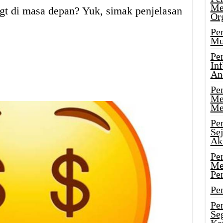
Me
t di masa depan? Yuk, simak penjelasan
Or
Pen
Mu
Pe
In
An
Pen
Me
Me
Pe
Se
Ak
Pe
Me
Pe
Pen
Pen
Se