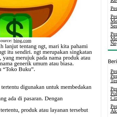
Ke
Pe
Pe
Me
Sec
Pen
Me
Source:
bing.com
Ne
 lanjut tentang ngt, mari kita pahami
t itu sendiri. ngt merupakan singkatan
”, yang merujuk pada nama produk atau
Ber
nama generik umum atau biasa.
au “Toko Buku”.
Pen
Pe
Ter
 tertentu digunakan untuk membedakan
Pe
Pol
ang ada di pasaran. Dengan
Ci
Pe
rtentu, produk atau layanan tersebut
Ak