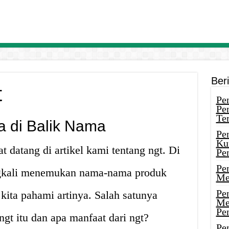
Ber
t
Pen
Pe
Ter
di Balik Nama
Pe
Ku
 datang di artikel kami tentang ngt. Di
Pe
Pe
ingkali menemukan nama-nama produk
Me
Pe
 kita pahami artinya. Salah satunya
Me
Pe
gt itu dan apa manfaat dari ngt?
Pen