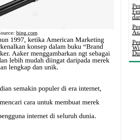
Pe
Fe
da
Pe
As
Source:
bing.com
ahun 1997, ketika American Marketing
Pen
kenalkan konsep dalam buku “Brand
Wi
ker. Aaker menggambarkan ngt sebagai
Du
 dan lebih mudah diingat daripada merek
an lengkap dan unik.
ian semakin populer di era internet,
s mencari cara untuk membuat merek
engguna internet di seluruh dunia.