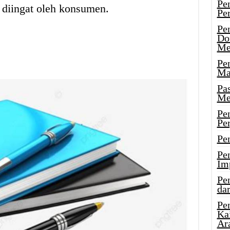
Pe
 diingat oleh konsumen.
Pe
Pe
Do
Me
Pe
Ma
Pa
Me
Pe
Pe
Pe
Pe
Im
Pe
dar
Pe
Ka
Ar