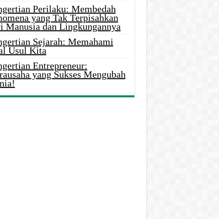
ngertian Perilaku: Membedah
nomena yang Tak Terpisahkan
ri Manusia dan Lingkungannya
ngertian Sejarah: Memahami
al Usul Kita
gertian Entrepreneur:
rausaha yang Sukses Mengubah
nia!