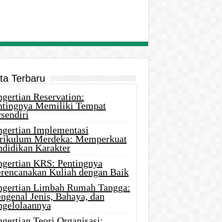
ita Terbaru
gertian Reservation:
ntingnya Memiliki Tempat
sendiri
ngertian Implementasi
rikulum Merdeka: Memperkuat
ndidikan Karakter
ngertian KRS: Pentingnya
rencanakan Kuliah dengan Baik
ngertian Limbah Rumah Tangga:
ngenal Jenis, Bahaya, dan
ngelolaannya
gertian Teori Organisasi: