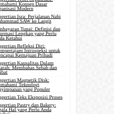
mahami Konsep Dasar
ganisasi Modern
gertian Isra: Perjalanan Nabi
hammad SAW ke Langit
mbayaran Tunai: Definisi dan
formasi Lengkap yang Perlu
da Ketahui
gertian Refleksi Diri:
mpertajam Introspeksi untuk
ncapai Kemajuan Pribadi
ngertian Kausalitas Dalam
jarah: Membahas Sebab dan
ibat
ngertian Magnetik Disk:
mahami Teknologi
nyimpanan yang Populer
gertian Teks Eksposisi Proses
gertian Pastry dan Bakery:
gala Hal yang Perlu Anda