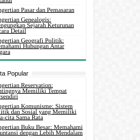
tahui
ngertian Pasar dan Pemasaran
ngertian Genealogis:
ngungkap Sejarah Keturunan
ara Detail
gertian Geografi Politik:
mahami Hubungan Antar
gara
ita Popular
gertian Reservation:
ntingnya Memiliki Tempat
sendiri
ngertian Komunisme: Sistem
itik dan Sosial yang Memiliki
ta-cita Sama Rata
ngertian Buku Besar: Memahami
untansi dengan Lebih Mendalam