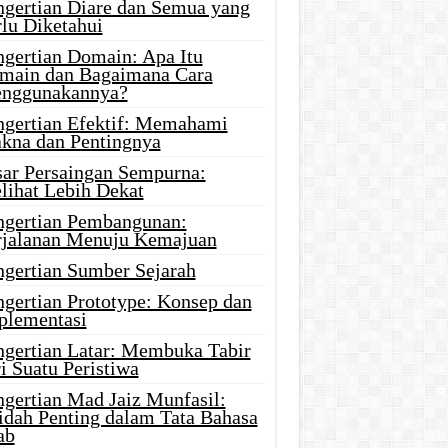
ngertian Diare dan Semua yang
rlu Diketahui
ngertian Domain: Apa Itu
main dan Bagaimana Cara
nggunakannya?
ngertian Efektif: Memahami
kna dan Pentingnya
sar Persaingan Sempurna:
lihat Lebih Dekat
ngertian Pembangunan:
rjalanan Menuju Kemajuan
ngertian Sumber Sejarah
ngertian Prototype: Konsep dan
plementasi
ngertian Latar: Membuka Tabir
i Suatu Peristiwa
ngertian Mad Jaiz Munfasil:
idah Penting dalam Tata Bahasa
ab