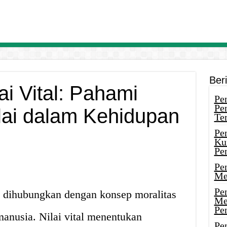
Ber
ai Vital: Pahami
Pen
Pe
lai dalam Kehidupan
Ter
Pe
Ku
Pe
Pe
Me
Pe
ali dihubungkan dengan konsep moralitas
Me
Pe
anusia. Nilai vital menentukan
Pen