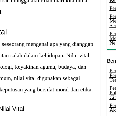
baca hingga akhir dan mari kita mulai
Ke
Pe
l.
Pe
Me
Sec
tal
Pen
Me
Ne
an seseorang mengenai apa yang dianggap
 atau salah dalam kehidupan. Nilai vital
Ber
deologi, keyakinan agama, budaya, dan
Pen
Pe
um, nilai vital digunakan sebagai
Ter
Pe
putusan yang bersifat moral dan etika.
Pol
Ci
Pe
lai Vital
Ak