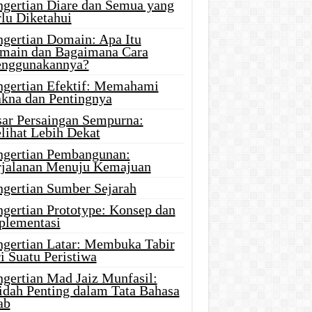
ngertian Diare dan Semua yang
rlu Diketahui
ngertian Domain: Apa Itu
main dan Bagaimana Cara
nggunakannya?
ngertian Efektif: Memahami
kna dan Pentingnya
sar Persaingan Sempurna:
lihat Lebih Dekat
ngertian Pembangunan:
rjalanan Menuju Kemajuan
ngertian Sumber Sejarah
ngertian Prototype: Konsep dan
plementasi
ngertian Latar: Membuka Tabir
i Suatu Peristiwa
ngertian Mad Jaiz Munfasil:
idah Penting dalam Tata Bahasa
ab