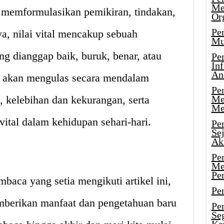
Me
memformulasikan pemikiran, tindakan,
Or
Pen
a, nilai vital mencakup sebuah
Mu
g dianggap baik, buruk, benar, atau
Pe
In
An
ita akan mengulas secara mendalam
Pen
al, kelebihan dan kekurangan, serta
Me
Me
ital dalam kehidupan sehari-hari.
Pe
Se
Ak
Pe
Me
Pe
baca yang setia mengikuti artikel ini,
Pen
emberikan manfaat dan pengetahuan baru
Pen
Se