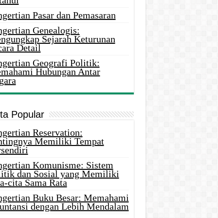
tahui
ngertian Pasar dan Pemasaran
ngertian Genealogis:
ngungkap Sejarah Keturunan
ara Detail
gertian Geografi Politik:
mahami Hubungan Antar
gara
ita Popular
gertian Reservation:
ntingnya Memiliki Tempat
sendiri
ngertian Komunisme: Sistem
itik dan Sosial yang Memiliki
ta-cita Sama Rata
ngertian Buku Besar: Memahami
untansi dengan Lebih Mendalam