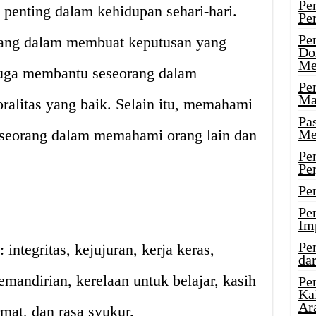
Pe
 penting dalam kehidupan sehari-hari.
Pe
Pe
rang dalam membuat keputusan yang
Do
Me
l juga membantu seseorang dalam
Pe
Ma
alitas yang baik. Selain itu, memahami
Pa
seseorang dalam memahami orang lain dan
Me
Pe
Pe
Pe
Pe
Im
Pe
: integritas, kejujuran, kerja keras,
dar
mandirian, kerelaan untuk belajar, kasih
Pe
Ka
Ar
mat, dan rasa syukur.