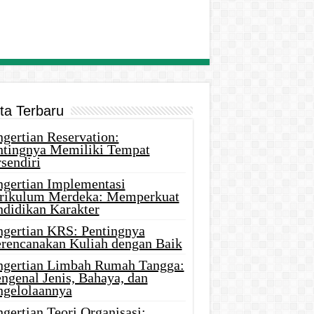
ita Terbaru
gertian Reservation:
ntingnya Memiliki Tempat
sendiri
ngertian Implementasi
rikulum Merdeka: Memperkuat
ndidikan Karakter
ngertian KRS: Pentingnya
rencanakan Kuliah dengan Baik
ngertian Limbah Rumah Tangga:
ngenal Jenis, Bahaya, dan
ngelolaannya
gertian Teori Organisasi: