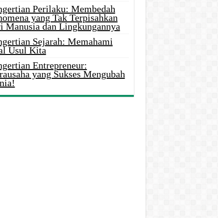
ngertian Perilaku: Membedah
nomena yang Tak Terpisahkan
ri Manusia dan Lingkungannya
ngertian Sejarah: Memahami
al Usul Kita
gertian Entrepreneur:
rausaha yang Sukses Mengubah
nia!