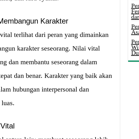
Pe
Fe
da
m Membangun Karakter
Pe
As
ital terlihat dari peran yang dimainkan
Pen
Wi
ngun karakter seseorang. Nilai vital
Du
ang dan membantu seseorang dalam
epat dan benar. Karakter yang baik akan
lam hubungan interpersonal dan
 luas.
Vital