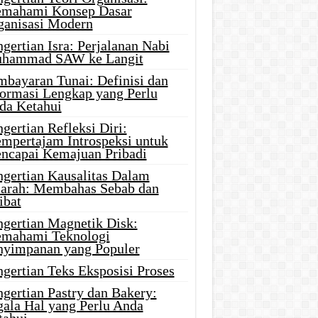
mahami Konsep Dasar
ganisasi Modern
gertian Isra: Perjalanan Nabi
hammad SAW ke Langit
mbayaran Tunai: Definisi dan
formasi Lengkap yang Perlu
da Ketahui
gertian Refleksi Diri:
mpertajam Introspeksi untuk
ncapai Kemajuan Pribadi
ngertian Kausalitas Dalam
jarah: Membahas Sebab dan
ibat
ngertian Magnetik Disk:
mahami Teknologi
nyimpanan yang Populer
gertian Teks Eksposisi Proses
gertian Pastry dan Bakery:
gala Hal yang Perlu Anda