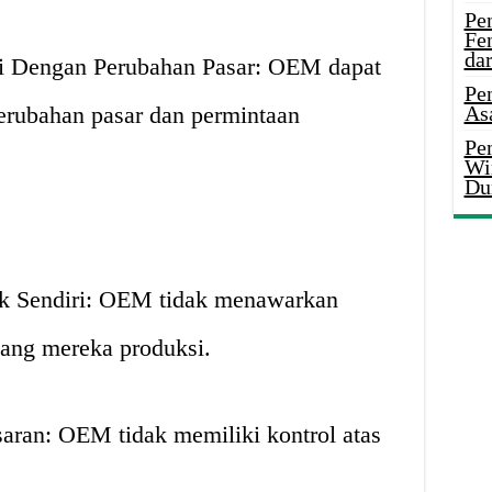
Pe
Fe
da
i Dengan Perubahan Pasar: OEM dapat
Pe
erubahan pasar dan permintaan
As
Pen
Wi
Du
k Sendiri: OEM tidak menawarkan
yang mereka produksi.
aran: OEM tidak memiliki kontrol atas