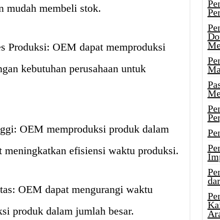
Pe
an mudah membeli stok.
Pe
Pe
Do
Me
ses Produksi: OEM dapat memproduksi
Pe
ngan kebutuhan perusahaan untuk
Ma
Pa
.
Me
Pe
Pe
inggi: OEM memproduksi produk dalam
Pe
Pe
t meningkatkan efisiensi waktu produksi.
Im
Pe
dar
itas: OEM dapat mengurangi waktu
Pe
Ka
i produk dalam jumlah besar.
Ar