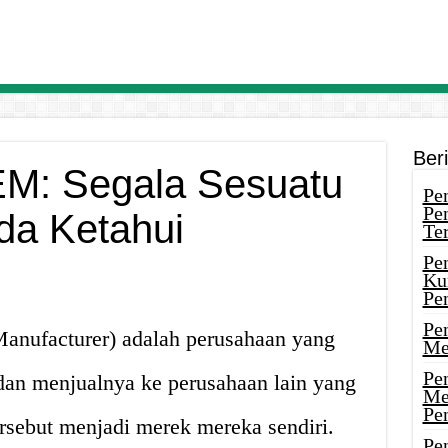
Ber
EM: Segala Sesuatu
Pen
Pe
da Ketahui
Ter
Pe
Ku
Pe
Pe
anufacturer) adalah perusahaan yang
Me
Pe
an menjualnya ke perusahaan lain yang
Me
Pe
rsebut menjadi merek mereka sendiri.
Pen