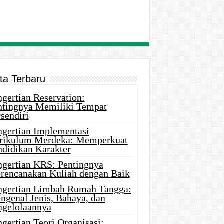
ita Terbaru
gertian Reservation:
ntingnya Memiliki Tempat
sendiri
ngertian Implementasi
rikulum Merdeka: Memperkuat
ndidikan Karakter
ngertian KRS: Pentingnya
rencanakan Kuliah dengan Baik
ngertian Limbah Rumah Tangga:
ngenal Jenis, Bahaya, dan
ngelolaannya
gertian Teori Organisasi: