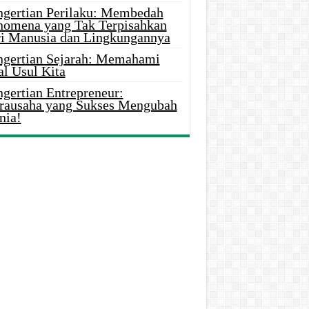
ngertian Perilaku: Membedah
nomena yang Tak Terpisahkan
ri Manusia dan Lingkungannya
ngertian Sejarah: Memahami
al Usul Kita
gertian Entrepreneur:
rausaha yang Sukses Mengubah
nia!