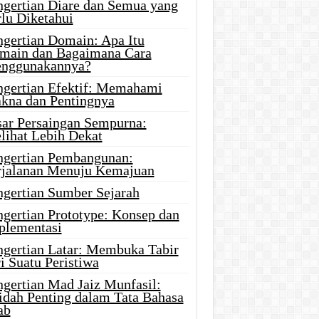
ngertian Diare dan Semua yang
rlu Diketahui
ngertian Domain: Apa Itu
main dan Bagaimana Cara
nggunakannya?
ngertian Efektif: Memahami
kna dan Pentingnya
sar Persaingan Sempurna:
lihat Lebih Dekat
ngertian Pembangunan:
rjalanan Menuju Kemajuan
ngertian Sumber Sejarah
ngertian Prototype: Konsep dan
plementasi
ngertian Latar: Membuka Tabir
i Suatu Peristiwa
ngertian Mad Jaiz Munfasil:
idah Penting dalam Tata Bahasa
ab