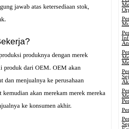
Me
ung jawab atas ketersediaan stok,
Or
Pen
uk.
Mu
Pe
In
ekerja?
An
Pen
produksi produknya dengan merek
Me
Me
li produk dari OEM. OEM akan
Pe
Se
t dan menjualnya ke perusahaan
Ak
Pe
but kemudian akan merekam merek mereka
Me
Pe
njualnya ke konsumen akhir.
Pen
Pen
Se