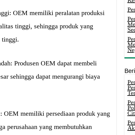
Ke
Pe
nggi: OEM memiliki peralatan produksi
Pe
Me
litas tinggi, sehingga produk yang
Sec
 tinggi.
Pen
Me
Ne
ndah: Produsen OEM dapat membeli
Ber
sar sehingga dapat mengurangi biaya
Pen
Pe
Ter
Pe
Pol
a: OEM memiliki persediaan produk yang
Ci
Pe
ingga perusahaan yang membutuhkan
Ak