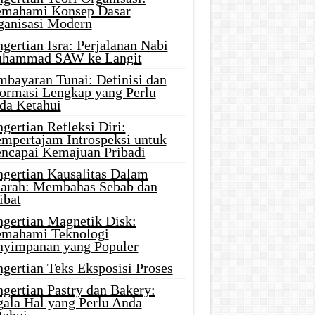
mahami Konsep Dasar
ganisasi Modern
gertian Isra: Perjalanan Nabi
hammad SAW ke Langit
mbayaran Tunai: Definisi dan
formasi Lengkap yang Perlu
da Ketahui
gertian Refleksi Diri:
mpertajam Introspeksi untuk
ncapai Kemajuan Pribadi
ngertian Kausalitas Dalam
jarah: Membahas Sebab dan
ibat
ngertian Magnetik Disk:
mahami Teknologi
nyimpanan yang Populer
gertian Teks Eksposisi Proses
gertian Pastry dan Bakery:
gala Hal yang Perlu Anda