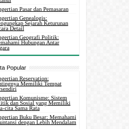
tahui
ngertian Pasar dan Pemasaran
ngertian Genealogis:
ngungkap Sejarah Keturunan
ara Detail
gertian Geografi Politik:
mahami Hubungan Antar
gara
ita Popular
gertian Reservation:
ntingnya Memiliki Tempat
sendiri
ngertian Komunisme: Sistem
itik dan Sosial yang Memiliki
ta-cita Sama Rata
ngertian Buku Besar: Memahami
untansi dengan Lebih Mendalam