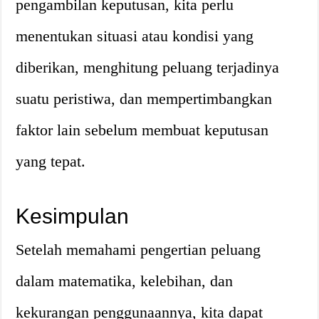
pengambilan keputusan, kita perlu
menentukan situasi atau kondisi yang
diberikan, menghitung peluang terjadinya
suatu peristiwa, dan mempertimbangkan
faktor lain sebelum membuat keputusan
yang tepat.
Kesimpulan
Setelah memahami pengertian peluang
dalam matematika, kelebihan, dan
kekurangan penggunaannya, kita dapat