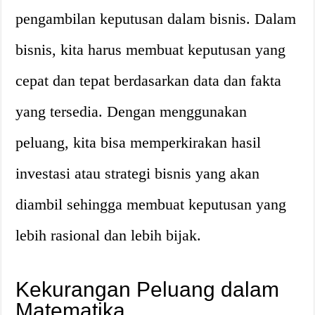
pengambilan keputusan dalam bisnis. Dalam
bisnis, kita harus membuat keputusan yang
cepat dan tepat berdasarkan data dan fakta
yang tersedia. Dengan menggunakan
peluang, kita bisa memperkirakan hasil
investasi atau strategi bisnis yang akan
diambil sehingga membuat keputusan yang
lebih rasional dan lebih bijak.
Kekurangan Peluang dalam
Matematika