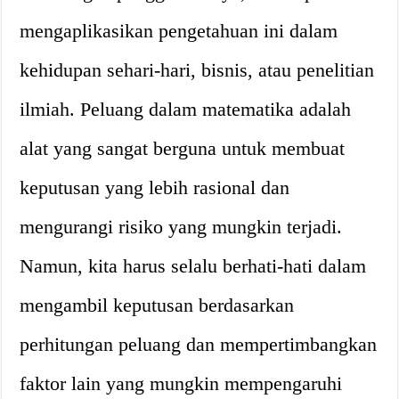
mengaplikasikan pengetahuan ini dalam
kehidupan sehari-hari, bisnis, atau penelitian
ilmiah. Peluang dalam matematika adalah
alat yang sangat berguna untuk membuat
keputusan yang lebih rasional dan
mengurangi risiko yang mungkin terjadi.
Namun, kita harus selalu berhati-hati dalam
mengambil keputusan berdasarkan
perhitungan peluang dan mempertimbangkan
faktor lain yang mungkin mempengaruhi