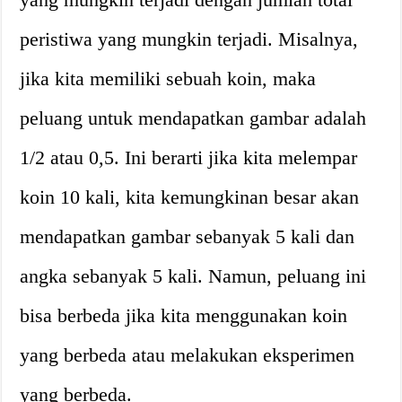
peristiwa yang mungkin terjadi. Misalnya,
jika kita memiliki sebuah koin, maka
peluang untuk mendapatkan gambar adalah
1/2 atau 0,5. Ini berarti jika kita melempar
koin 10 kali, kita kemungkinan besar akan
mendapatkan gambar sebanyak 5 kali dan
angka sebanyak 5 kali. Namun, peluang ini
bisa berbeda jika kita menggunakan koin
yang berbeda atau melakukan eksperimen
yang berbeda.