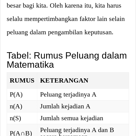
besar bagi kita. Oleh karena itu, kita harus
selalu mempertimbangkan faktor lain selain
peluang dalam pengambilan keputusan.
Tabel: Rumus Peluang dalam
Matematika
RUMUS
KETERANGAN
P(A)
Peluang terjadinya A
n(A)
Jumlah kejadian A
n(S)
Jumlah semua kejadian
Peluang terjadinya A dan B
P(A∩B)