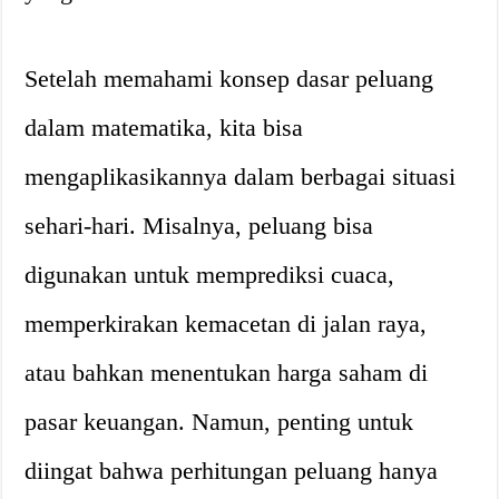
Setelah memahami konsep dasar peluang
dalam matematika, kita bisa
mengaplikasikannya dalam berbagai situasi
sehari-hari. Misalnya, peluang bisa
digunakan untuk memprediksi cuaca,
memperkirakan kemacetan di jalan raya,
atau bahkan menentukan harga saham di
pasar keuangan. Namun, penting untuk
diingat bahwa perhitungan peluang hanya