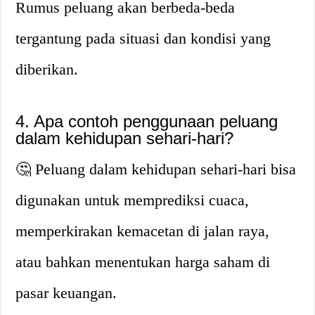
Rumus peluang akan berbeda-beda
tergantung pada situasi dan kondisi yang
diberikan.
4. Apa contoh penggunaan peluang
dalam kehidupan sehari-hari?
🤔
Peluang dalam kehidupan sehari-hari bisa
digunakan untuk memprediksi cuaca,
memperkirakan kemacetan di jalan raya,
atau bahkan menentukan harga saham di
pasar keuangan.