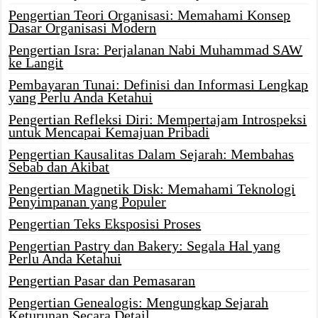
Pengertian Teori Organisasi: Memahami Konsep
Dasar Organisasi Modern
Pengertian Isra: Perjalanan Nabi Muhammad SAW
ke Langit
Pembayaran Tunai: Definisi dan Informasi Lengkap
yang Perlu Anda Ketahui
Pengertian Refleksi Diri: Mempertajam Introspeksi
untuk Mencapai Kemajuan Pribadi
Pengertian Kausalitas Dalam Sejarah: Membahas
Sebab dan Akibat
Pengertian Magnetik Disk: Memahami Teknologi
Penyimpanan yang Populer
Pengertian Teks Eksposisi Proses
Pengertian Pastry dan Bakery: Segala Hal yang
Perlu Anda Ketahui
Pengertian Pasar dan Pemasaran
Pengertian Genealogis: Mengungkap Sejarah
Keturunan Secara Detail