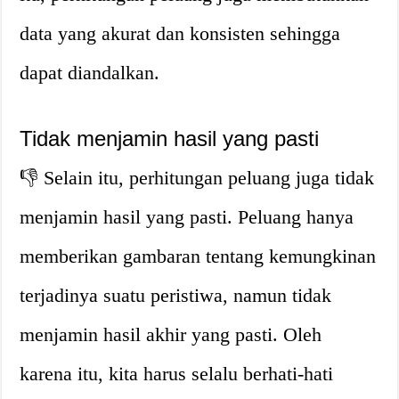
data yang akurat dan konsisten sehingga
dapat diandalkan.
Tidak menjamin hasil yang pasti
👎
Selain itu, perhitungan peluang juga tidak
menjamin hasil yang pasti. Peluang hanya
memberikan gambaran tentang kemungkinan
terjadinya suatu peristiwa, namun tidak
menjamin hasil akhir yang pasti. Oleh
karena itu, kita harus selalu berhati-hati