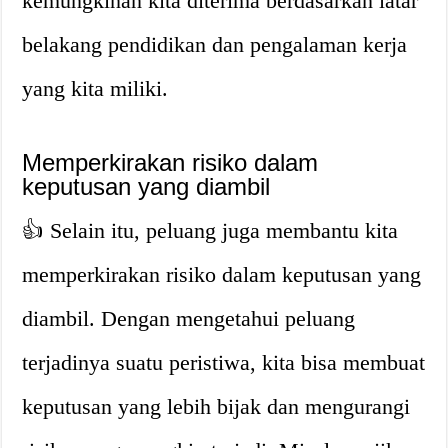
kemungkinan kita diterima berdasarkan latar
belakang pendidikan dan pengalaman kerja
yang kita miliki.
Memperkirakan risiko dalam
keputusan yang diambil
👍
Selain itu, peluang juga membantu kita
memperkirakan risiko dalam keputusan yang
diambil. Dengan mengetahui peluang
terjadinya suatu peristiwa, kita bisa membuat
keputusan yang lebih bijak dan mengurangi