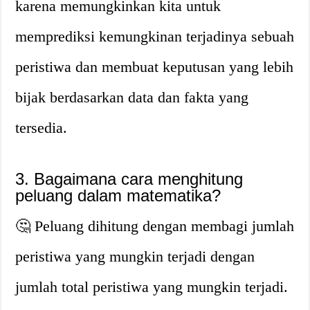
karena memungkinkan kita untuk
memprediksi kemungkinan terjadinya sebuah
peristiwa dan membuat keputusan yang lebih
bijak berdasarkan data dan fakta yang
tersedia.
3. Bagaimana cara menghitung
peluang dalam matematika?
🤔
Peluang dihitung dengan membagi jumlah
peristiwa yang mungkin terjadi dengan
jumlah total peristiwa yang mungkin terjadi.