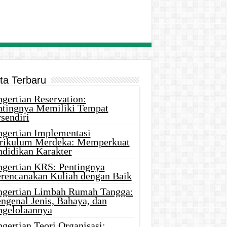
ita Terbaru
gertian Reservation:
ntingnya Memiliki Tempat
sendiri
ngertian Implementasi
rikulum Merdeka: Memperkuat
ndidikan Karakter
ngertian KRS: Pentingnya
rencanakan Kuliah dengan Baik
ngertian Limbah Rumah Tangga:
ngenal Jenis, Bahaya, dan
ngelolaannya
gertian Teori Organisasi: