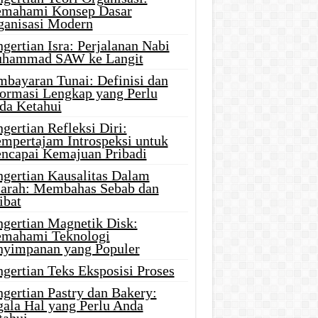
mahami Konsep Dasar
ganisasi Modern
gertian Isra: Perjalanan Nabi
hammad SAW ke Langit
mbayaran Tunai: Definisi dan
formasi Lengkap yang Perlu
da Ketahui
gertian Refleksi Diri:
mpertajam Introspeksi untuk
ncapai Kemajuan Pribadi
ngertian Kausalitas Dalam
jarah: Membahas Sebab dan
ibat
ngertian Magnetik Disk:
mahami Teknologi
nyimpanan yang Populer
gertian Teks Eksposisi Proses
gertian Pastry dan Bakery:
gala Hal yang Perlu Anda