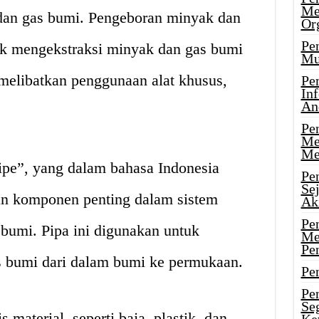
Me
dan gas bumi. Pengeboran minyak dan
Or
Pen
uk mengekstraksi minyak dan gas bumi
Mu
 melibatkan penggunaan alat khusus,
Pe
In
An
Pen
Me
Me
pipe”, yang dalam bahasa Indonesia
Pe
Se
kan komponen penting dalam sistem
Ak
Pe
bumi. Pipa ini digunakan untuk
Me
Pe
 bumi dari dalam bumi ke permukaan.
Pen
Pen
Se
s material, seperti baja, plastik, dan