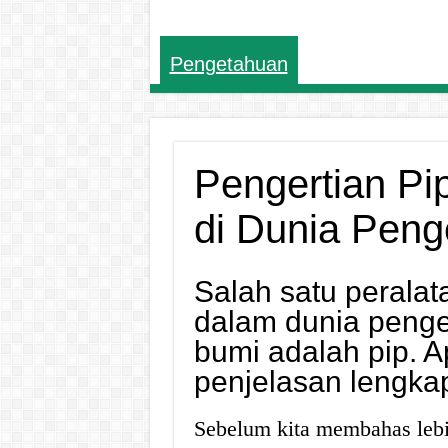
Pengetahuan
Pengertian Pip
di Dunia Pen
Salah satu perala
dalam dunia peng
bumi adalah pip. Ap
penjelasan lengka
Sebelum kita membahas lebih