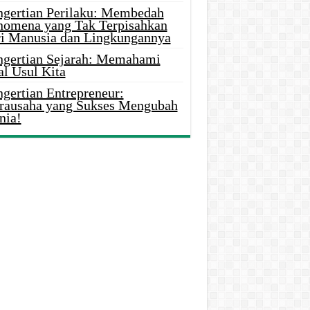
ngertian Perilaku: Membedah
nomena yang Tak Terpisahkan
ri Manusia dan Lingkungannya
ngertian Sejarah: Memahami
al Usul Kita
gertian Entrepreneur:
rausaha yang Sukses Mengubah
nia!