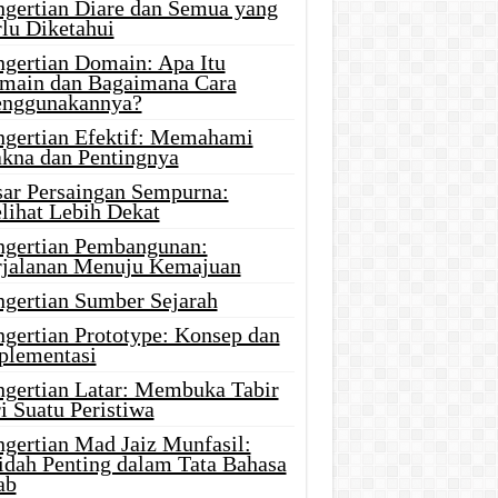
ngertian Diare dan Semua yang
rlu Diketahui
ngertian Domain: Apa Itu
main dan Bagaimana Cara
nggunakannya?
ngertian Efektif: Memahami
kna dan Pentingnya
sar Persaingan Sempurna:
lihat Lebih Dekat
ngertian Pembangunan:
rjalanan Menuju Kemajuan
ngertian Sumber Sejarah
ngertian Prototype: Konsep dan
plementasi
ngertian Latar: Membuka Tabir
i Suatu Peristiwa
ngertian Mad Jaiz Munfasil:
idah Penting dalam Tata Bahasa
ab