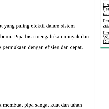
Pe
Fe
da
Pe
As
t yang paling efektif dalam sistem
Pen
bumi. Pipa bisa mengalirkan minyak dan
Wi
Du
e permukaan dengan efisien dan cepat.
 membuat pipa sangat kuat dan tahan