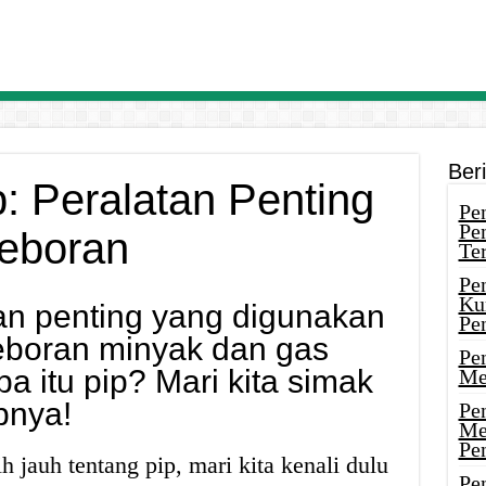
Ber
: Peralatan Penting
Pen
Pe
geboran
Ter
Pe
Ku
tan penting yang digunakan
Pe
eboran minyak dan gas
Pe
a itu pip? Mari kita simak
Me
pnya!
Pe
Me
Pe
 jauh tentang pip, mari kita kenali dulu
Pen