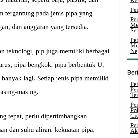
Ke
Pe
 tergantung pada jenis pipa yang
Pe
Me
gan, dan anggaran yang tersedia.
Sec
Pen
Me
 teknologi, pip juga memiliki berbagai
Ne
lurus, pipa bengkok, pipa berbentuk U,
Ber
banyak lagi. Setiap jenis pipa memiliki
Pen
Pe
asing-masing.
Ter
Pe
Pol
ng tepat, perlu dipertimbangkan
Ci
Pe
nan dan suhu aliran, kekuatan pipa,
Ak