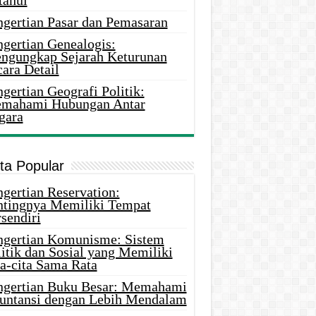
tahui
ngertian Pasar dan Pemasaran
ngertian Genealogis:
ngungkap Sejarah Keturunan
ara Detail
gertian Geografi Politik:
mahami Hubungan Antar
gara
ita Popular
gertian Reservation:
ntingnya Memiliki Tempat
sendiri
ngertian Komunisme: Sistem
itik dan Sosial yang Memiliki
ta-cita Sama Rata
ngertian Buku Besar: Memahami
untansi dengan Lebih Mendalam