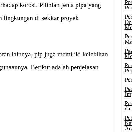
Pe
rhadap korosi. Pilihlah jenis pipa yang
Pe
Pe
 lingkungan di sekitar proyek
Do
Me
Pe
Ma
Pa
atan lainnya, pip juga memiliki kelebihan
Me
Pe
unaannya. Berikut adalah penjelasan
Pe
Pe
Pe
Im
Pe
dar
Pe
Ka
Ar