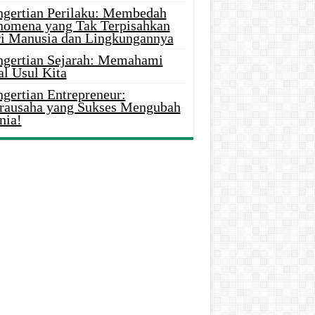
ngertian Perilaku: Membedah
nomena yang Tak Terpisahkan
ri Manusia dan Lingkungannya
ngertian Sejarah: Memahami
al Usul Kita
gertian Entrepreneur:
rausaha yang Sukses Mengubah
nia!