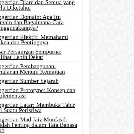
ngertian Diare dan Semua yang
rlu Diketahui
ngertian Domain: Apa Itu
main dan Bagaimana Cara
nggunakannya?
ngertian Efektif: Memahami
kna dan Pentingnya
sar Persaingan Sempurna:
lihat Lebih Dekat
ngertian Pembangunan:
rjalanan Menuju Kemajuan
ngertian Sumber Sejarah
ngertian Prototype: Konsep dan
plementasi
ngertian Latar: Membuka Tabir
i Suatu Peristiwa
ngertian Mad Jaiz Munfasil:
idah Penting dalam Tata Bahasa
ab