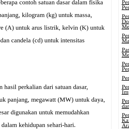
berapa contoh satuan dasar dalam fisika
Pe
Pe
 panjang, kilogram (kg) untuk massa,
Pe
Do
Me
e (A) untuk arus listrik, kelvin (K) untuk
Pe
dan candela (cd) untuk intensitas
Ma
Pa
Me
Pe
Pe
Pe
 hasil perkalian dari satuan dasar,
Pe
Im
tuk panjang, megawatt (MW) untuk daya,
Pe
dar
besar digunakan untuk memudahkan
Pe
Ka
dalam kehidupan sehari-hari.
Ar