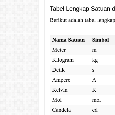
Tabel Lengkap Satuan d
Berikut adalah tabel lengka
Nama Satuan
Simbol
Meter
m
Kilogram
kg
Detik
s
Ampere
A
Kelvin
K
Mol
mol
Candela
cd