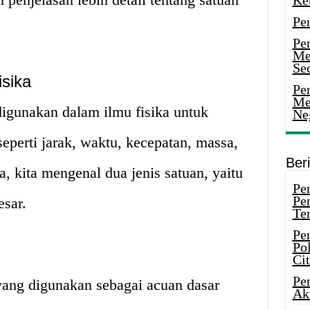
Ke
Pe
Pe
Me
Sec
isika
Pen
Me
igunakan dalam ilmu fisika untuk
Ne
eperti jarak, waktu, kecepatan, massa,
Ber
, kita mengenal dua jenis satuan, yaitu
Pen
Pe
esar.
Ter
Pe
Pol
Ci
Pe
yang digunakan sebagai acuan dasar
Ak