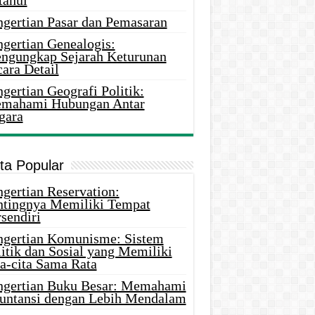
tahui
ngertian Pasar dan Pemasaran
ngertian Genealogis:
ngungkap Sejarah Keturunan
ara Detail
gertian Geografi Politik:
mahami Hubungan Antar
gara
ita Popular
gertian Reservation:
ntingnya Memiliki Tempat
sendiri
ngertian Komunisme: Sistem
itik dan Sosial yang Memiliki
ta-cita Sama Rata
ngertian Buku Besar: Memahami
untansi dengan Lebih Mendalam