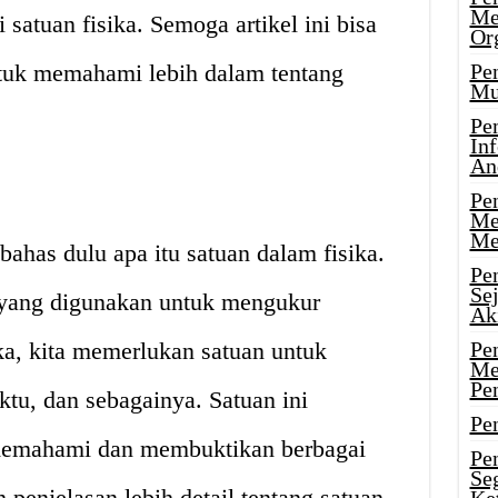
Me
 satuan fisika. Semoga artikel ini bisa
Or
uk memahami lebih dalam tentang
Pen
Mu
Pe
In
An
Pen
Me
Me
bahas dulu apa itu satuan dalam fisika.
Pe
Se
 yang digunakan untuk mengukur
Ak
ka, kita memerlukan satuan untuk
Pe
Me
Pe
tu, dan sebagainya. Satuan ini
Pen
memahami dan membuktikan berbagai
Pen
Se
h penjelasan lebih detail tentang satuan