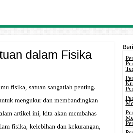
Ber
tuan dalam Fisika
Pen
Pe
Ter
Pe
Ku
mu fisika, satuan sangatlah penting.
Pe
Pe
 untuk mengukur dan membandingkan
Me
Pe
alam artikel ini, kita akan membahas
Me
Pe
alam fisika, kelebihan dan kekurangan,
Pen