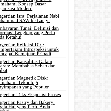
mahami Konsep Dasar
ganisasi Modern
gertian Isra: Perjalanan Nabi
hammad SAW ke Langit
mbayaran Tunai: Definisi dan
formasi Lengkap yang Perlu
da Ketahui
gertian Refleksi Diri:
mpertajam Introspeksi untuk
ncapai Kemajuan Pribadi
ngertian Kausalitas Dalam
jarah: Membahas Sebab dan
ibat
ngertian Magnetik Disk:
mahami Teknologi
nyimpanan yang Populer
gertian Teks Eksposisi Proses
gertian Pastry dan Bakery:
gala Hal yang Perlu Anda