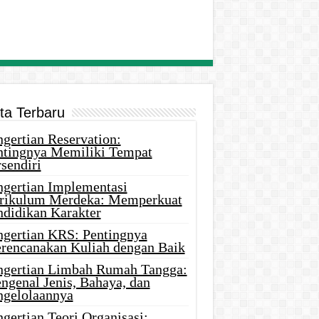
ita Terbaru
gertian Reservation:
ntingnya Memiliki Tempat
sendiri
ngertian Implementasi
rikulum Merdeka: Memperkuat
ndidikan Karakter
ngertian KRS: Pentingnya
rencanakan Kuliah dengan Baik
ngertian Limbah Rumah Tangga:
ngenal Jenis, Bahaya, dan
ngelolaannya
gertian Teori Organisasi: