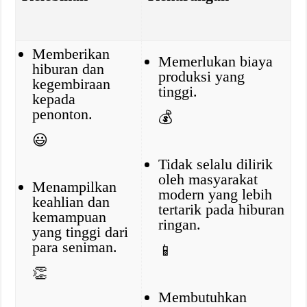
Memberikan
Memerlukan biaya
hiburan dan
produksi yang
kegembiraan
tinggi.
kepada
penonton.
💰
😃
Tidak selalu dilirik
oleh masyarakat
Menampilkan
modern yang lebih
keahlian dan
tertarik pada hiburan
kemampuan
ringan.
yang tinggi dari
para seniman.
📱
👏
Membutuhkan