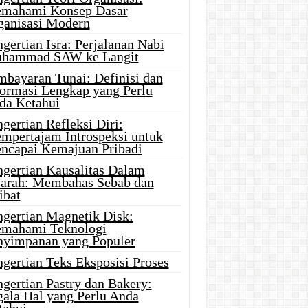
mahami Konsep Dasar
ganisasi Modern
gertian Isra: Perjalanan Nabi
hammad SAW ke Langit
mbayaran Tunai: Definisi dan
formasi Lengkap yang Perlu
da Ketahui
gertian Refleksi Diri:
mpertajam Introspeksi untuk
ncapai Kemajuan Pribadi
ngertian Kausalitas Dalam
jarah: Membahas Sebab dan
ibat
ngertian Magnetik Disk:
mahami Teknologi
nyimpanan yang Populer
gertian Teks Eksposisi Proses
gertian Pastry dan Bakery:
gala Hal yang Perlu Anda