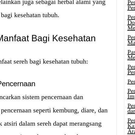
ainkan juga sebagai herbal alami yang
Pe
Pe
bagi kesehatan tubuh.
Pe
Do
Me
Manfaat Bagi Kesehatan
Pe
Ma
Pa
Me
faat sereh bagi kesehatan tubuh:
Pe
Pe
Pe
Pencernaan
Pe
Im
ncarkan sistem pencernaan dan
Pe
pencernaan seperti kembung, diare, dan
dar
Pe
 atsiri dalam sereh dapat merangsang
Ka
Ar