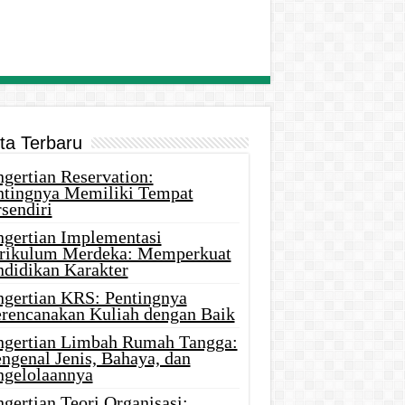
ita Terbaru
gertian Reservation:
ntingnya Memiliki Tempat
sendiri
ngertian Implementasi
rikulum Merdeka: Memperkuat
ndidikan Karakter
ngertian KRS: Pentingnya
rencanakan Kuliah dengan Baik
ngertian Limbah Rumah Tangga:
ngenal Jenis, Bahaya, dan
ngelolaannya
gertian Teori Organisasi: