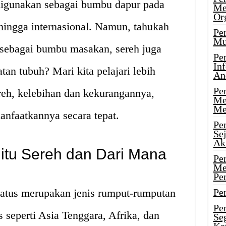
digunakan sebagai bumbu dapur pada
Me
Or
hingga internasional. Namun, tahukah
Pen
Mu
sebagai bumbu masakan, sereh juga
Pe
In
tan tubuh? Mari kita pelajari lebih
An
Pen
reh, kelebihan dan kekurangannya,
Me
Me
nfaatkannya secara tepat.
Pe
Se
Ak
itu Sereh dan Dari Mana
Pe
Me
Pe
atus merupakan jenis rumput-rumputan
Pen
Pen
 seperti Asia Tenggara, Afrika, dan
Se