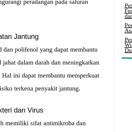
ngurangi peradangan pada saluran
Pe
Fe
da
Pe
As
atan Jantung
Pen
Wi
 dan polifenol yang dapat membantu
Du
l jahat dalam darah dan meningkatkan
g. Hal ini dapat membantu memperkuat
siko terkena penyakit jantung.
teri dan Virus
h memiliki sifat antimikroba dan