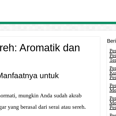
Ber
reh: Aromatik dan
Pen
Pe
Ter
Pe
Ku
Manfaatnya untuk
Pe
Pe
Me
ormati, mungkin Anda sudah akrab
Pe
Me
r yang berasal dari serai atau sereh.
Pe
Pen