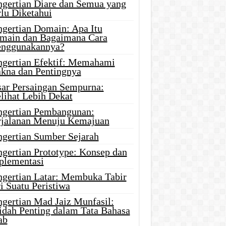
ngertian Diare dan Semua yang
rlu Diketahui
ngertian Domain: Apa Itu
main dan Bagaimana Cara
nggunakannya?
ngertian Efektif: Memahami
kna dan Pentingnya
sar Persaingan Sempurna:
lihat Lebih Dekat
ngertian Pembangunan:
rjalanan Menuju Kemajuan
ngertian Sumber Sejarah
ngertian Prototype: Konsep dan
plementasi
ngertian Latar: Membuka Tabir
i Suatu Peristiwa
ngertian Mad Jaiz Munfasil:
idah Penting dalam Tata Bahasa
ab