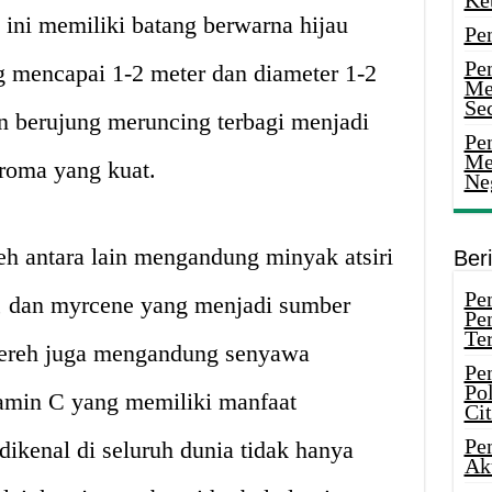
Ke
ini memiliki batang berwarna hijau
Pe
Pe
 mencapai 1-2 meter dan diameter 1-2
Me
Sec
n berujung meruncing terbagi menjadi
Pen
Me
aroma yang kuat.
Ne
h antara lain mengandung minyak atsiri
Ber
Pen
ral, dan myrcene yang menjadi sumber
Pe
Ter
 sereh juga mengandung senyawa
Pe
Pol
itamin C yang memiliki manfaat
Ci
Pe
 dikenal di seluruh dunia tidak hanya
Ak