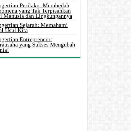
ngertian Perilaku: Membedah
nomena yang Tak Terpisahkan
ri Manusia dan Lingkungannya
ngertian Sejarah: Memahami
al Usul Kita
gertian Entrepreneur:
rausaha yang Sukses Mengubah
nia!