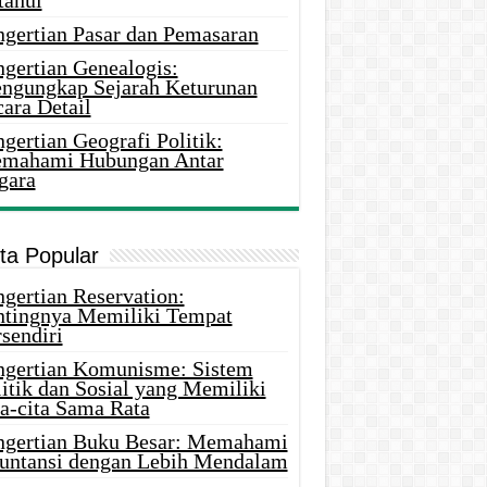
tahui
ngertian Pasar dan Pemasaran
ngertian Genealogis:
ngungkap Sejarah Keturunan
ara Detail
gertian Geografi Politik:
mahami Hubungan Antar
gara
ita Popular
gertian Reservation:
ntingnya Memiliki Tempat
sendiri
ngertian Komunisme: Sistem
itik dan Sosial yang Memiliki
ta-cita Sama Rata
ngertian Buku Besar: Memahami
untansi dengan Lebih Mendalam