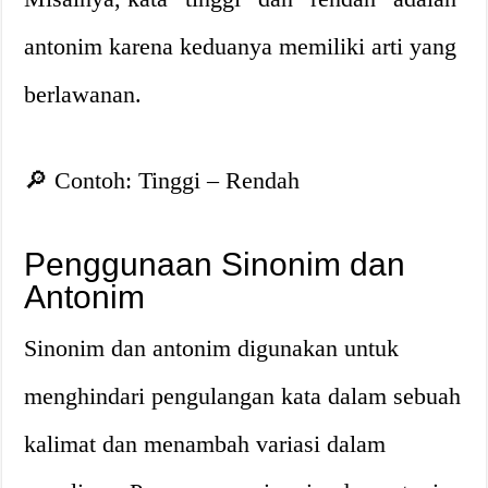
antonim karena keduanya memiliki arti yang
berlawanan.
🔎 Contoh: Tinggi – Rendah
Penggunaan Sinonim dan
Antonim
Sinonim dan antonim digunakan untuk
menghindari pengulangan kata dalam sebuah
kalimat dan menambah variasi dalam