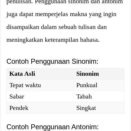
penulisan. Penggunaan sinonim dan antonim
juga dapat memperjelas makna yang ingin
disampaikan dalam sebuah tulisan dan
meningkatkan keterampilan bahasa.
Contoh Penggunaan Sinonim:
Kata Asli
Sinonim
Tepat waktu
Punkual
Sabar
Tabah
Pendek
Singkat
Contoh Penggunaan Antonim: