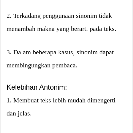
2. Terkadang penggunaan sinonim tidak
menambah makna yang berarti pada teks.
3. Dalam beberapa kasus, sinonim dapat
membingungkan pembaca.
Kelebihan Antonim:
1. Membuat teks lebih mudah dimengerti
dan jelas.