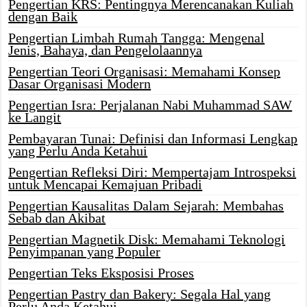
Pengertian KRS: Pentingnya Merencanakan Kuliah
dengan Baik
Pengertian Limbah Rumah Tangga: Mengenal
Jenis, Bahaya, dan Pengelolaannya
Pengertian Teori Organisasi: Memahami Konsep
Dasar Organisasi Modern
Pengertian Isra: Perjalanan Nabi Muhammad SAW
ke Langit
Pembayaran Tunai: Definisi dan Informasi Lengkap
yang Perlu Anda Ketahui
Pengertian Refleksi Diri: Mempertajam Introspeksi
untuk Mencapai Kemajuan Pribadi
Pengertian Kausalitas Dalam Sejarah: Membahas
Sebab dan Akibat
Pengertian Magnetik Disk: Memahami Teknologi
Penyimpanan yang Populer
Pengertian Teks Eksposisi Proses
Pengertian Pastry dan Bakery: Segala Hal yang
Perlu Anda Ketahui